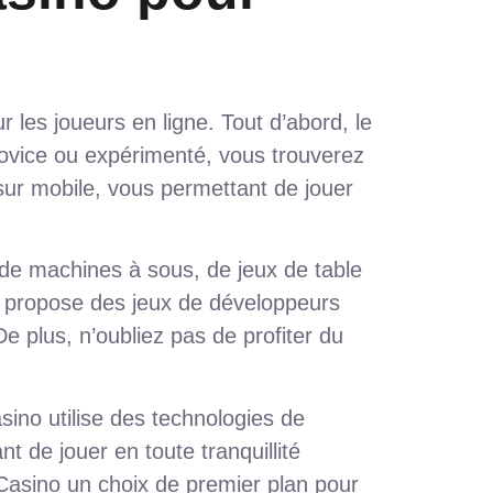
 les joueurs en ligne. Tout d’abord, le
 novice ou expérimenté, vous trouverez
 sur mobile, vous permettant de jouer
n de machines à sous, de jeux de table
ino propose des jeux de développeurs
 plus, n’oubliez pas de profiter du
sino utilise des technologies de
 de jouer en toute tranquillité
y Casino un choix de premier plan pour