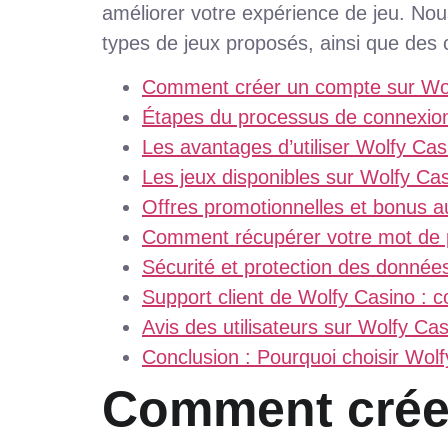
améliorer votre expérience de jeu. Nous
types de jeux proposés, ainsi que des 
Comment créer un compte sur Wol
Étapes du processus de connexio
Les avantages d’utiliser Wolfy Cas
Les jeux disponibles sur Wolfy Ca
Offres promotionnelles et bonus 
Comment récupérer votre mot de 
Sécurité et protection des donnée
Support client de Wolfy Casino : c
Avis des utilisateurs sur Wolfy Ca
Conclusion : Pourquoi choisir Wol
Comment créer