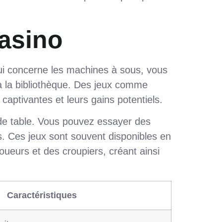
Casino
ui concerne les machines à sous, vous
 à la bibliothèque. Des jeux comme
captivantes et leurs gains potentiels.
de table. Vous pouvez essayer des
s. Ces jeux sont souvent disponibles en
oueurs et des croupiers, créant ainsi
Caractéristiques