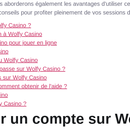
 aborderons également les avantages d’utiliser cet
conseils pour profiter pleinement de vos sessions d
fy Casino ?
n à Wolfy Casino
ino pour jouer en ligne
sino
au Wolfy Casino
passe sur Wolfy Casino ?
s sur Wolfy Casino
omment obtenir de l’aide ?
sino
fy Casino ?
 un compte sur Wo