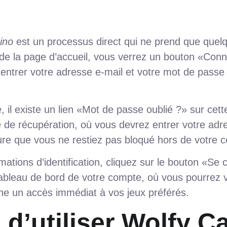
ino
est un processus direct qui ne prend que quelqu
ite de la page d’accueil, vous verrez un bouton «Co
 entrer votre adresse e-mail et votre mot de passe 
, il existe un lien «Mot de passe oublié ?» sur ce
 de récupération, où vous devrez entrer votre adre
assure que vous ne restiez pas bloqué hors de votr
ations d’identification, cliquez sur le bouton «Se 
tableau de bord de votre compte, où vous pourrez voi
ne un accès immédiat à vos jeux préférés.
d’utiliser Wolfy C