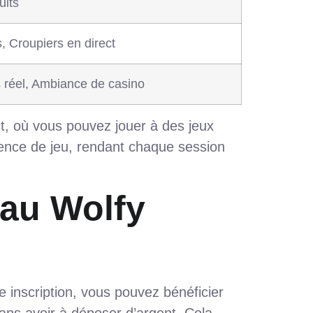
uits
s, Croupiers en direct
s réel, Ambiance de casino
ct, où vous pouvez jouer à des jeux
ience de jeu, rendant chaque session
 au Wolfy
 inscription, vous pouvez bénéficier