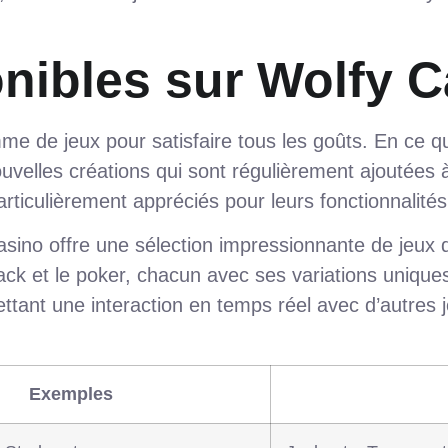
onibles sur Wolfy 
e de jeux pour satisfaire tous les goûts. En ce q
nouvelles créations qui sont régulièrement ajoutées
iculièrement appréciés pour leurs fonctionnalités 
sino offre une sélection impressionnante de jeux 
jack et le poker, chacun avec ses variations unique
ttant une interaction en temps réel avec d’autres j
Exemples