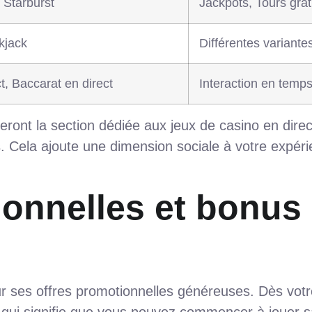
 Starburst
Jackpots, Tours grat
kjack
Différentes variante
t, Baccarat en direct
Interaction en temp
eront la section dédiée aux jeux de casino en dire
s. Cela ajoute une dimension sociale à votre expér
ionnelles et bonus
 ses offres promotionnelles généreuses. Dès votre