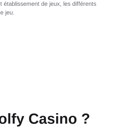
 établissement de jeux, les différents
e jeu.
lfy Casino ?