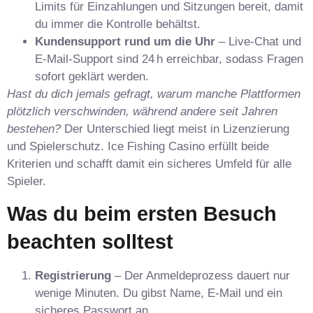
Limits für Einzahlungen und Sitzungen bereit, damit
du immer die Kontrolle behältst.
Kundensupport rund um die Uhr
– Live‑Chat und
E‑Mail‑Support sind 24 h erreichbar, sodass Fragen
sofort geklärt werden.
Hast du dich jemals gefragt, warum manche Plattformen
plötzlich verschwinden, während andere seit Jahren
bestehen?
Der Unterschied liegt meist in Lizenzierung
und Spielerschutz. Ice Fishing Casino erfüllt beide
Kriterien und schafft damit ein sicheres Umfeld für alle
Spieler.
Was du beim ersten Besuch
beachten solltest
Registrierung
– Der Anmeldeprozess dauert nur
wenige Minuten. Du gibst Name, E‑Mail und ein
sicheres Passwort an.