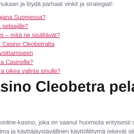
mukaan ja löydä parhaat vinkit ja strategiat!
laajana Suomessa?
pelaajille?
et – mitä ne sisältävät?
t Casino Cleobetralta
 voittamiseen
ra Casinolla?
 oikea valinta sinulle?
asino Cleobetra pe
line-kasino, joka on saanut huomiota erityisesti su
ima ja käyttäjäystävällinen käyttöliittymä tekevät s