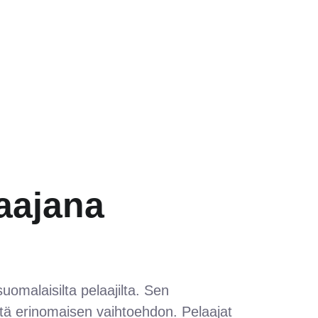
laajana
omalaisilta pelaajilta. Sen
iitä erinomaisen vaihtoehdon. Pelaajat