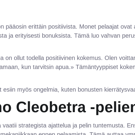
n pääosin erittäin positiivista. Monet pelaajat ova
asta ja erityisesti bonuksista. Tämä luo vahvan per
a on ollut todella positiivinen kokemus. Olen voitt
ttamaan, kun tarvitsin apua.» Tämäntyyppiset kokem
eet esiin myös ongelmia, kuten bonusten kierrätysv
o Cleobetra -pelie
vaatii strategista ajattelua ja pelin tuntemusta. E
ja mekaniikkaan ennen pelaamista. Tämä auttaa ymm