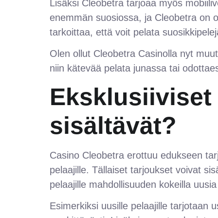
Lisäksi Cleobetra tarjoaa myös mobiili
enemmän suosiossa, ja Cleobetra on o
tarkoittaa, että voit pelata suosikkipel
Olen ollut Cleobetra Casinolla nyt mu
niin kätevää pelata junassa tai odottaes
Eksklusiiviset
sisältävät?
Casino Cleobetra erottuu edukseen tarjoam
pelaajille. Tällaiset tarjoukset voivat 
pelaajille mahdollisuuden kokeilla uusia 
Esimerkiksi uusille pelaajille tarjotaan