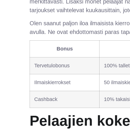
merkittävästi. Lisäksi monet pelaajat n
tarjoukset vaihtelevat kuukausittain, jo
Olen saanut paljon iloa ilmaisista kierr
avulla. Ne ovat ehdottomasti paras tapa
Bonus
Tervetulobonus
100% tallet
Ilmaiskierrokset
50 ilmaiski
Cashback
10% takaisi
Pelaajien kok