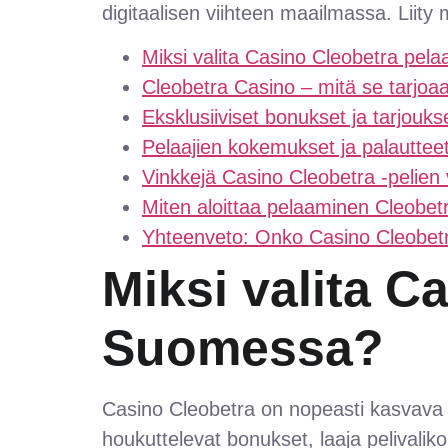
digitaalisen viihteen maailmassa. Liity 
Miksi valita Casino Cleobetra pe
Cleobetra Casino – mitä se tarjoaa 
Eksklusiiviset bonukset ja tarjouks
Pelaajien kokemukset ja palauttee
Vinkkejä Casino Cleobetra -pelien
Miten aloittaa pelaaminen Cleobet
Yhteenveto: Onko Casino Cleobetra
Miksi valita C
Suomessa?
Casino Cleobetra on nopeasti kasvava on
houkuttelevat bonukset, laaja pelivaliko