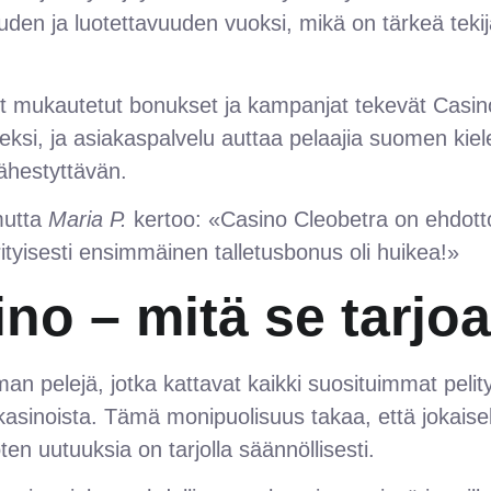
uden ja luotettavuuden vuoksi, mikä on tärkeä tekij
rjotut mukautetut bonukset ja kampanjat tekevät Casi
eksi, ja asiakaspalvelu auttaa pelaajia suomen kie
 lähestyttävän.
 mutta
Maria P.
kertoo: «Casino Cleobetra on ehdotto
rityisesti ensimmäinen talletusbonus oli huikea!»
no – mitä se tarjoa
an pelejä, jotka kattavat kaikki suosituimmat pelityy
-kasinoista. Tämä monipuolisuus takaa, että jokaisell
oten uutuuksia on tarjolla säännöllisesti.