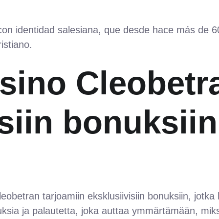
 con identidad salesiana, que desde hace más de 
istiano.
sino Cleobetr
siin bonuksiin 
betran tarjoamiin eksklusiivisiin bonuksiin, jotka
sia ja palautetta, joka auttaa ymmärtämään, miks