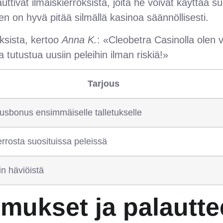
auttivat ilmaiskierroksista, joita he voivat käyttää
ten on hyvä pitää silmällä kasinoa säännöllisesti.
oksista, kertoo
Anna K.
: «Cleobetra Casinolla olen v
 tutustua uusiin peleihin ilman riskiä!»
Tarjous
usbonus ensimmäiselle talletukselle
errosta suosituissa peleissä
n häviöistä
emukset ja palautte