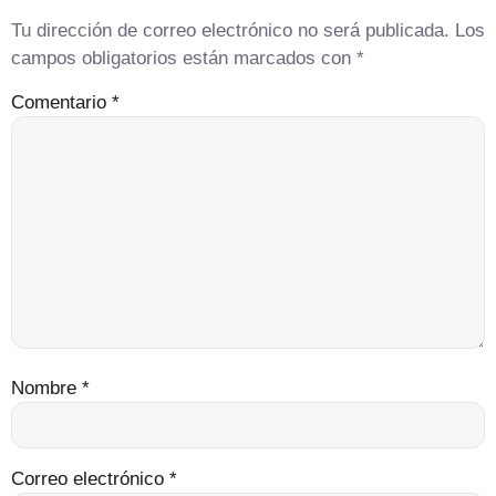
Tu dirección de correo electrónico no será publicada.
Los
campos obligatorios están marcados con
*
Comentario
*
Nombre
*
Correo electrónico
*