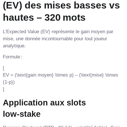
(EV) des mises basses vs
hautes – 320 mots
L’Expected Value (EV) représente le gain moyen par
mise, une donnée incontournable pour tout joueur
analytique.
Formule :
[
EV = (\text{gain moyen} \times p) – (\text{mise} \times
(1-p))
]
Application aux slots
low‑stake