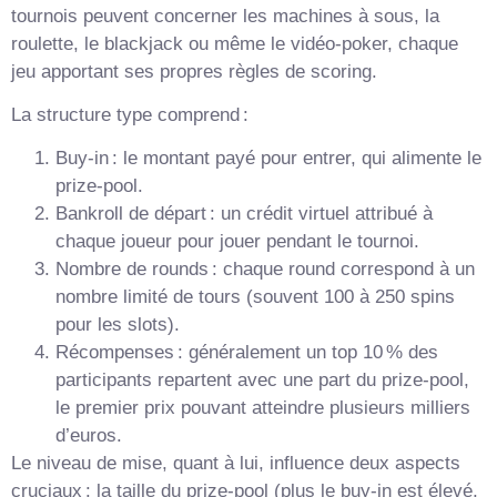
tournois peuvent concerner les machines à sous, la
roulette, le blackjack ou même le vidéo‑poker, chaque
jeu apportant ses propres règles de scoring.
La structure type comprend :
Buy‑in : le montant payé pour entrer, qui alimente le
prize‑pool.
Bankroll de départ : un crédit virtuel attribué à
chaque joueur pour jouer pendant le tournoi.
Nombre de rounds : chaque round correspond à un
nombre limité de tours (souvent 100 à 250 spins
pour les slots).
Récompenses : généralement un top 10 % des
participants repartent avec une part du prize‑pool,
le premier prix pouvant atteindre plusieurs milliers
d’euros.
Le niveau de mise, quant à lui, influence deux aspects
cruciaux : la taille du prize‑pool (plus le buy‑in est élevé,