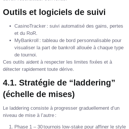
Outils et logiciels de suivi
CasinoTracker : suivi automatisé des gains, pertes
et du RoR.
MyBankroll : tableau de bord personnalisable pour
visualiser la part de bankroll allouée à chaque type
de tournoi.
Ces outils aident à respecter les limites fixées et à
détecter rapidement toute dérive.
4.1. Stratégie de “laddering”
(échelle de mises)
Le laddering consiste à progresser graduellement d’un
niveau de mise à l’autre :
Phase 1 – 30 tournois low‑stake pour affiner le style