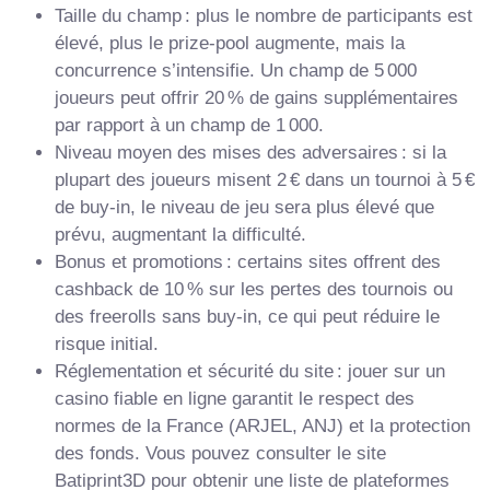
Taille du champ : plus le nombre de participants est
élevé, plus le prize‑pool augmente, mais la
concurrence s’intensifie. Un champ de 5 000
joueurs peut offrir 20 % de gains supplémentaires
par rapport à un champ de 1 000.
Niveau moyen des mises des adversaires : si la
plupart des joueurs misent 2 € dans un tournoi à 5 €
de buy‑in, le niveau de jeu sera plus élevé que
prévu, augmentant la difficulté.
Bonus et promotions : certains sites offrent des
cashback de 10 % sur les pertes des tournois ou
des freerolls sans buy‑in, ce qui peut réduire le
risque initial.
Réglementation et sécurité du site : jouer sur un
casino fiable en ligne garantit le respect des
normes de la France (ARJEL, ANJ) et la protection
des fonds. Vous pouvez consulter le site
Batiprint3D pour obtenir une liste de plateformes