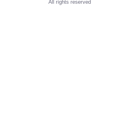
All rights reserved