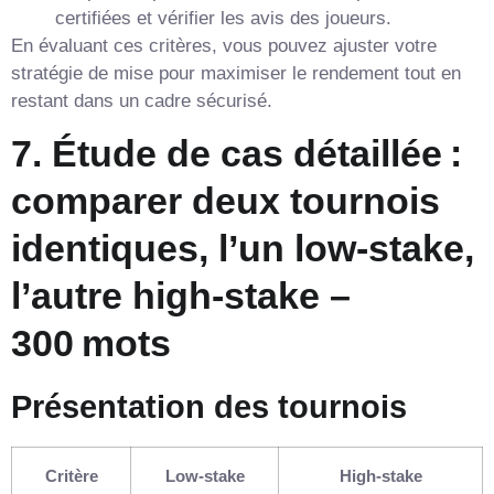
certifiées et vérifier les avis des joueurs.
En évaluant ces critères, vous pouvez ajuster votre
stratégie de mise pour maximiser le rendement tout en
restant dans un cadre sécurisé.
7. Étude de cas détaillée :
comparer deux tournois
identiques, l’un low‑stake,
l’autre high‑stake –
300 mots
Présentation des tournois
Critère
Low‑stake
High‑stake