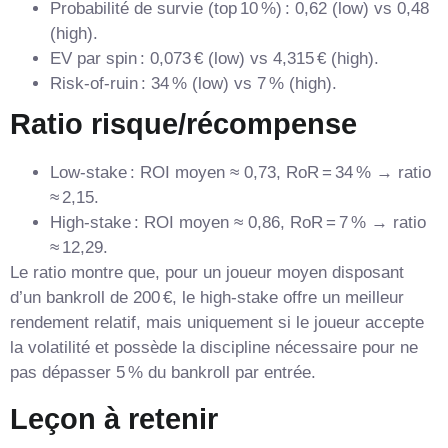
Probabilité de survie (top 10 %) : 0,62 (low) vs 0,48
(high).
EV par spin : 0,073 € (low) vs 4,315 € (high).
Risk‑of‑ruin : 34 % (low) vs 7 % (high).
Ratio risque/récompense
Low‑stake : ROI moyen ≈ 0,73, RoR = 34 % → ratio
≈ 2,15.
High‑stake : ROI moyen ≈ 0,86, RoR = 7 % → ratio
≈ 12,29.
Le ratio montre que, pour un joueur moyen disposant
d’un bankroll de 200 €, le high‑stake offre un meilleur
rendement relatif, mais uniquement si le joueur accepte
la volatilité et possède la discipline nécessaire pour ne
pas dépasser 5 % du bankroll par entrée.
Leçon à retenir