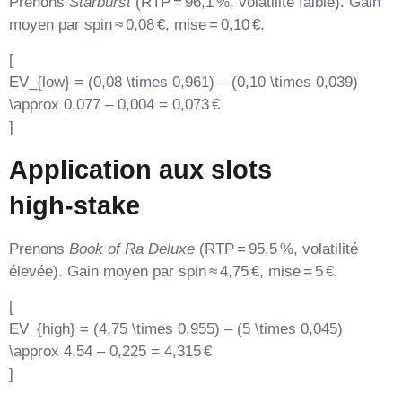
Prenons
Starburst
(RTP = 96,1 %, volatilité faible). Gain
moyen par spin ≈ 0,08 €, mise = 0,10 €.
[
EV_{low} = (0,08 \times 0,961) – (0,10 \times 0,039)
\approx 0,077 – 0,004 = 0,073 €
]
Application aux slots
high‑stake
Prenons
Book of Ra Deluxe
(RTP = 95,5 %, volatilité
élevée). Gain moyen par spin ≈ 4,75 €, mise = 5 €.
[
EV_{high} = (4,75 \times 0,955) – (5 \times 0,045)
\approx 4,54 – 0,225 = 4,315 €
]