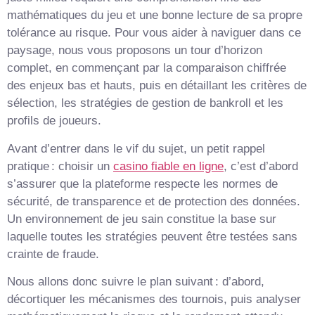
mathématiques du jeu et une bonne lecture de sa propre
tolérance au risque. Pour vous aider à naviguer dans ce
paysage, nous vous proposons un tour d’horizon
complet, en commençant par la comparaison chiffrée
des enjeux bas et hauts, puis en détaillant les critères de
sélection, les stratégies de gestion de bankroll et les
profils de joueurs.
Avant d’entrer dans le vif du sujet, un petit rappel
pratique : choisir un
casino fiable en ligne
, c’est d’abord
s’assurer que la plateforme respecte les normes de
sécurité, de transparence et de protection des données.
Un environnement de jeu sain constitue la base sur
laquelle toutes les stratégies peuvent être testées sans
crainte de fraude.
Nous allons donc suivre le plan suivant : d’abord,
décortiquer les mécanismes des tournois, puis analyser