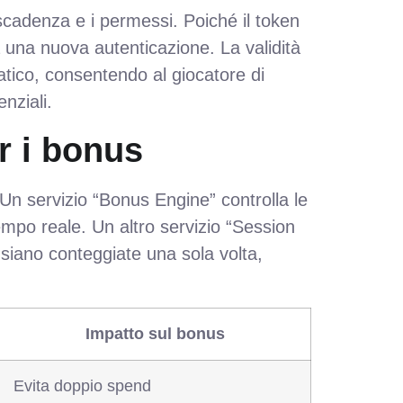
cadenza e i permessi. Poiché il token
a una nuova autenticazione. La validità
tico, consentendo al giocatore di
nziali.
er i bonus
Un servizio “Bonus Engine” controlla le
empo reale. Un altro servizio “Session
 siano conteggiate una sola volta,
Impatto sul bonus
Evita doppio spend