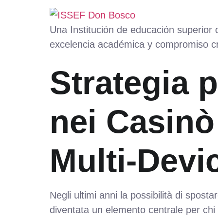
Una Institución de educación superior
excelencia académica y compromiso cr
Strategia 
nei Casinò
Multi‑Devi
Negli ultimi anni la possibilità di spost
diventata un elemento centrale per chi 