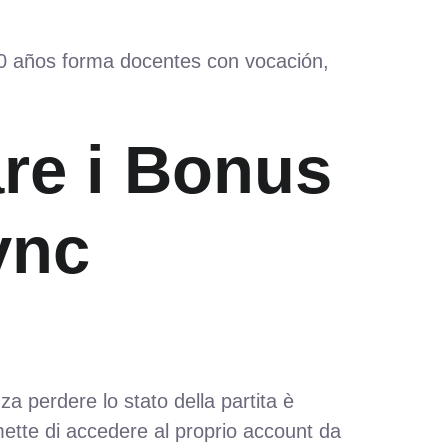
60 años forma docentes con vocación,
are i Bonus
ync
nza perdere lo stato della partita è
mette di accedere al proprio account da