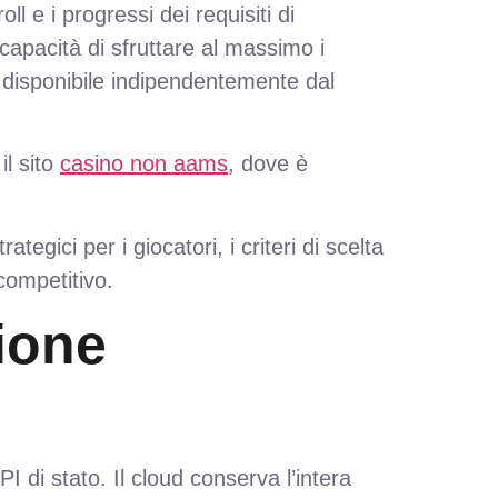
l e i progressi dei requisiti di
capacità di sfruttare al massimo i
 disponibile indipendentemente dal
il sito
casino non aams
, dove è
egici per i giocatori, i criteri di scelta
competitivo.
ione
I di stato. Il cloud conserva l’intera