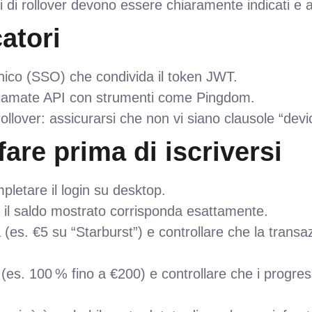
i di rollover devono essere chiaramente indicati e a
catori
unico (SSO) che condivida il token JWT.
chiamate API con strumenti come Pingdom.
ollover: assicurarsi che non vi siano clausole “devic
 fare prima di iscriversi
letare il login su desktop.
he il saldo mostrato corrisponda esattamente.
es. €5 su “Starburst”) e controllare che la transa
s. 100 % fino a €200) e controllare che i progressi 