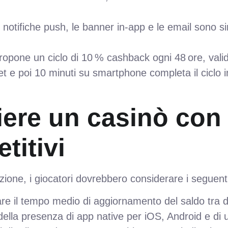
le notifiche push, le banner in‑app e le email sono s
ropone un ciclo di 10 % cashback ogni 48 ore, valid
et e poi 10 minuti su smartphone completa il ciclo i
ere un casinò con 
titivi
zione, i giocatori dovrebbero considerare i seguenti 
are il tempo medio di aggiornamento del saldo tra di
 della presenza di app native per iOS, Android e di