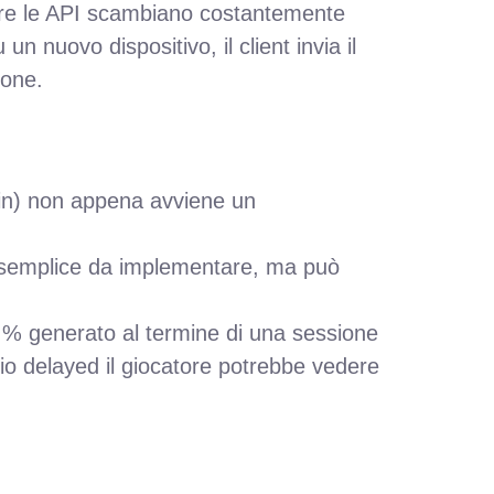
mentre le API scambiano costantemente
 nuovo dispositivo, il client invia il
ione.
spin) non appena avviene un
ù semplice da implementare, ma può
0 % generato al termine di una sessione
io delayed il giocatore potrebbe vedere