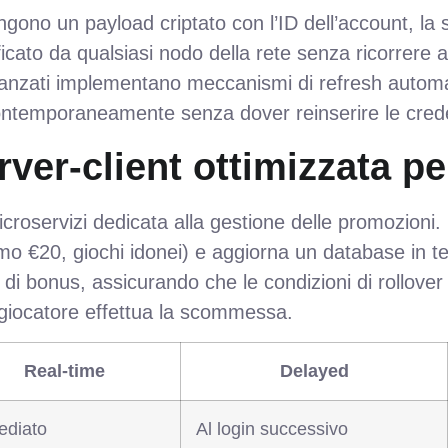
o un payload criptato con l’ID dell’account, la s
ficato da qualsiasi nodo della rete senza ricorrere 
 avanzati implementano meccanismi di refresh automa
ontemporaneamente senza dover reinserire le crede
erver‑client ottimizzata p
roservizi dedicata alla gestione delle promozioni. 
imo €20, giochi idonei) e aggiorna un database in t
 di bonus, assicurando che le condizioni di rollover
 giocatore effettua la scommessa.
Real‑time
Delayed
ediato
Al login successivo