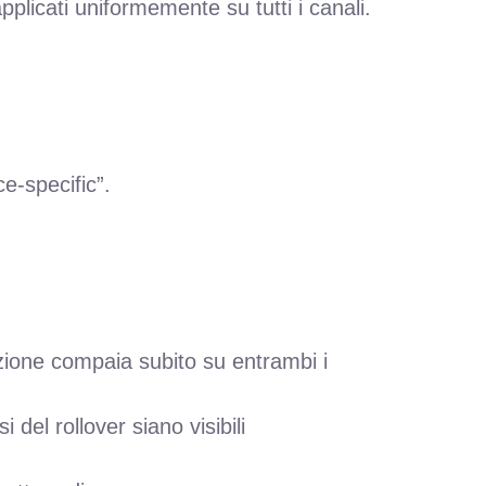
pplicati uniformemente su tutti i canali.
e‑specific”.
zione compaia subito su entrambi i
del rollover siano visibili