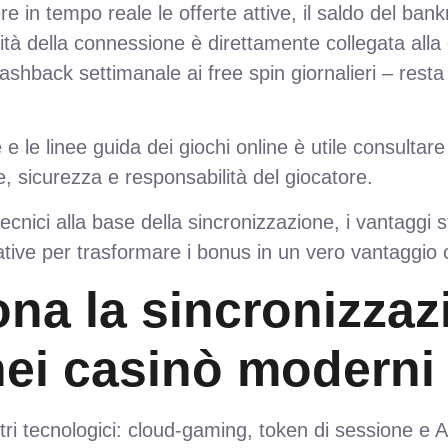
in tempo reale le offerte attive, il saldo del bankrol
tà della connessione è direttamente collegata alla 
shback settimanale ai free spin giornalieri – resta
 le linee guida dei giochi online è utile consultare 
e, sicurezza e responsabilità del giocatore.
nici alla base della sincronizzazione, i vantaggi strat
rative per trasformare i bonus in un vero vantaggio 
ona la sincronizzaz
nei casinò moderni
tri tecnologici: cloud‑gaming, token di sessione e AP