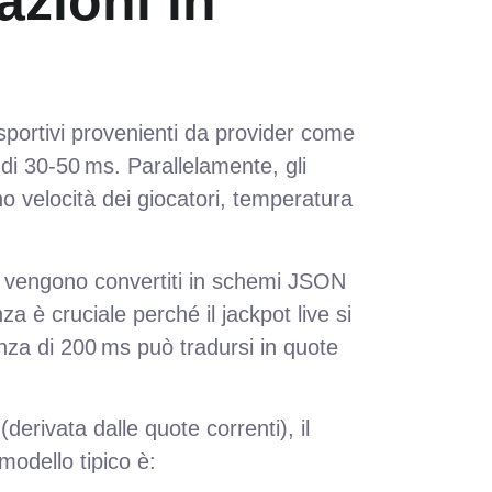
zioni in
sportivi provenienti da provider come
 di 30‑50 ms. Parallelamente, gli
ano velocità dei giocatori, temperatura
ei vengono convertiti in schemi JSON
za è cruciale perché il jackpot live si
za di 200 ms può tradursi in quote
 (derivata dalle quote correnti), il
odello tipico è: