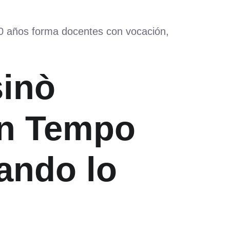
60 años forma docentes con vocación,
inò
in Tempo
ando lo