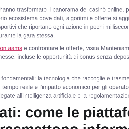
e hanno trasformato il panorama dei casinò online
prio ecosistema dove dati, algoritmi e offerte si ag
sportivi che riportano ogni azione in pochi millise
urante la gara stessa.
 non aams
e confrontare le offerte, visita Manteniam
messe, incluse le opportunità di bonus senza depo
i fondamentali: la tecnologia che raccoglie e trasme
 in tempo reale e l’impatto economico per gli operat
legate all’intelligenza artificiale e la regolamentaz
dati: come le piatta