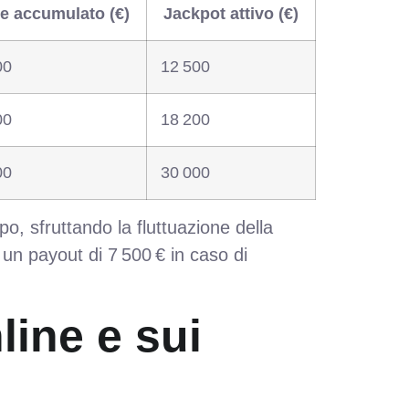
e accumulato (€)
Jackpot attivo (€)
00
12 500
00
18 200
00
30 000
o, sfruttando la fluttuazione della
un payout di 7 500 € in caso di
ine e sui