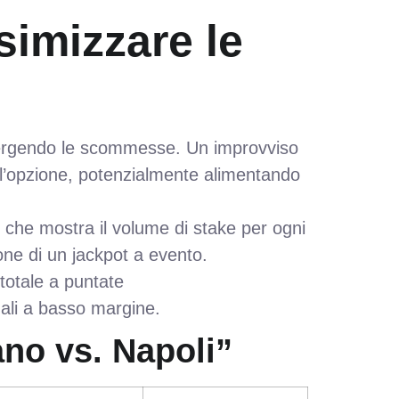
simizzare le
nvergendo le scommesse. Un improvviso
ll’opzione, potenzialmente alimentando
 che mostra il volume di stake per ogni
zione di un jackpot a evento.
 totale a puntate
nali a basso margine.
ano vs. Napoli”