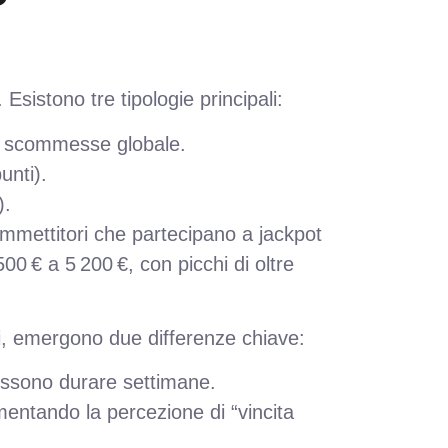
Esistono tre tipologie principali:
di scommesse globale.
unti).
).
ommettitori che partecipano a jackpot
00 € a 5 200 €, con picchi di oltre
tivi, emergono due differenze chiave:
t possono durare settimane.
mentando la percezione di “vincita