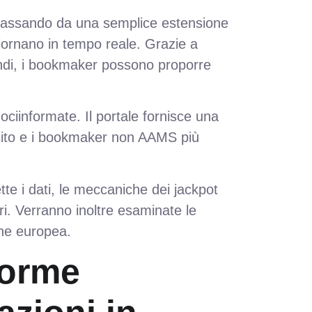
, passando da una semplice estensione
giornano in tempo reale. Grazie a
condi, i bookmaker possono proporre
ociinformate. Il portale fornisce una
sito e i bookmaker non AAMS più
tte i dati, le meccaniche dei jackpot
ori. Verranno inoltre esaminate le
ione europea.
forme