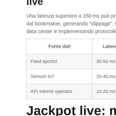
live
Una latenza superiore a 150 ms può pro
dal bookmaker, generando “slippage”. Gl
data center e implementando protocolli U
Fonte dati
Latenc
Feed sportivi
30‑50 ms
Sensori IoT
20‑40 ms
API interne operator
10‑20 ms
Jackpot live: 