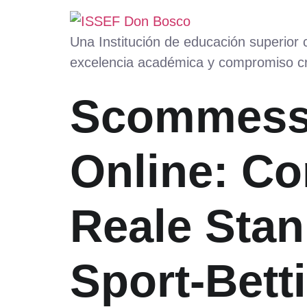
Una Institución de educación superior
excelencia académica y compromiso cr
Scommesse
Online: Co
Reale Stan
Sport‑Bett