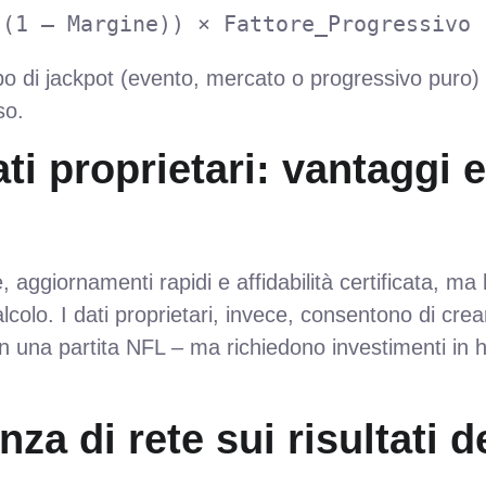
 tipo di jackpot (evento, mercato o progressivo pur
so.
ti proprietari: vantaggi e 
, aggiornamenti rapidi e affidabilità certificata, ma 
alcolo. I dati proprietari, invece, consentono di cr
in una partita NFL – ma richiedono investimenti i
enza di rete sui risultati