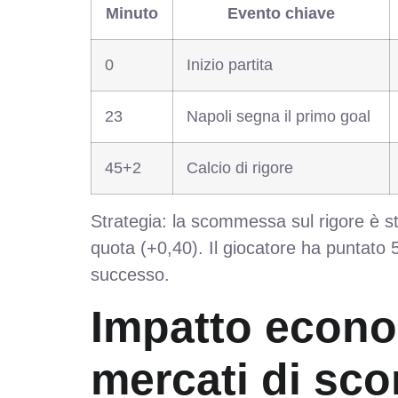
Minuto
Evento chiave
0
Inizio partita
23
Napoli segna il primo goal
45+2
Calcio di rigore
Strategia: la scommessa sul rigore è st
quota (+0,40). Il giocatore ha puntato 
successo.
Impatto econo
mercati di s