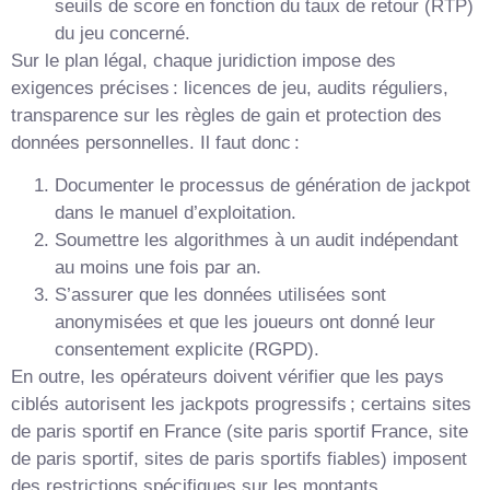
seuils de score en fonction du taux de retour (RTP)
du jeu concerné.
Sur le plan légal, chaque juridiction impose des
exigences précises : licences de jeu, audits réguliers,
transparence sur les règles de gain et protection des
données personnelles. Il faut donc :
Documenter le processus de génération de jackpot
dans le manuel d’exploitation.
Soumettre les algorithmes à un audit indépendant
au moins une fois par an.
S’assurer que les données utilisées sont
anonymisées et que les joueurs ont donné leur
consentement explicite (RGPD).
En outre, les opérateurs doivent vérifier que les pays
ciblés autorisent les jackpots progressifs ; certains sites
de paris sportif en France (site paris sportif France, site
de paris sportif, sites de paris sportifs fiables) imposent
des restrictions spécifiques sur les montants