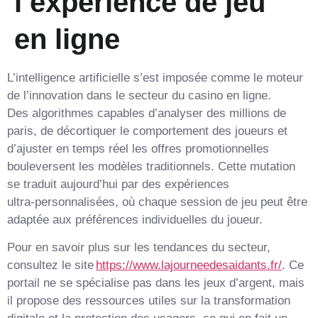
l’expérience de jeu
en ligne
L’intelligence artificielle s’est imposée comme le moteur
de l’innovation dans le secteur du casino en ligne.
Des algorithmes capables d’analyser des millions de
paris, de décortiquer le comportement des joueurs et
d’ajuster en temps réel les offres promotionnelles
bouleversent les modèles traditionnels. Cette mutation
se traduit aujourd’hui par des expériences
ultra‑personnalisées, où chaque session de jeu peut être
adaptée aux préférences individuelles du joueur.
Pour en savoir plus sur les tendances du secteur,
consultez le site
https://www.lajourneedesaidants.fr/
. Ce
portail ne se spécialise pas dans les jeux d’argent, mais
il propose des ressources utiles sur la transformation