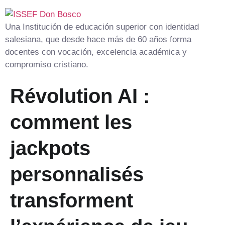
Una Institución de educación superior con identidad
salesiana, que desde hace más de 60 años forma
docentes con vocación, excelencia académica y
compromiso cristiano.
Révolution AI :
comment les
jackpots
personnalisés
transforment