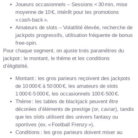
Joueurs occasionnels – Sessions < 30 min, mise
moyenne de 10 €, intérêt pour les promotions
« cash‑back ».
Amateurs de slots – Volatilité élevée, recherche de
jackpots progressifs, utilisation fréquente de bonus
free‑spin.
Pour chaque segment, on ajuste trois paramètres du
jackpot : le montant, le thème et les conditions
d’éligibilité.
Montant : les gros parieurs reçoivent des jackpots
de 10 000 € à 50 000 €, les amateurs de slots
1 000 €‑5 000 €, les occasionnels 100 €‑500 €.
Thème : les tables de blackjack peuvent être
décorées d’éléments de prestige (or, caviar), tandis
que les slots utilisent des univers fantasy ou
sportives (ex. « Football Frenzy »).
Conditions : les gros parieurs doivent miser au