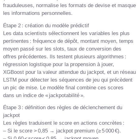
frauduleuses, normalise les formats de devise et masque
les informations personnelles.
Étape 2 : création du modèle prédictif
Les data scientists sélectionnent les variables les plus
pertinentes : fréquence de dépôt, montant moyen, temps
moyen passé sur les slots, taux de conversion des
offres précédentes. Ils testent plusieurs algorithmes :
régression logistique pour la propension à jouer,
XGBoost pour la valeur attendue du jackpot, et un réseau
LSTM pour détecter les séquences de jeu qui précèdent
un pic de mise. Le modèle final combine ces scores
dans un indice de « jackpotabilité ».
Étape 3 : définition des règles de déclenchement du
jackpot
Les règles traduisent le score en actions concrètes :
– Si le score > 0,85 → jackpot premium (≥ 5 000 €).
– Si 0,60 ≤ score < 0,85 → jackpot moyen