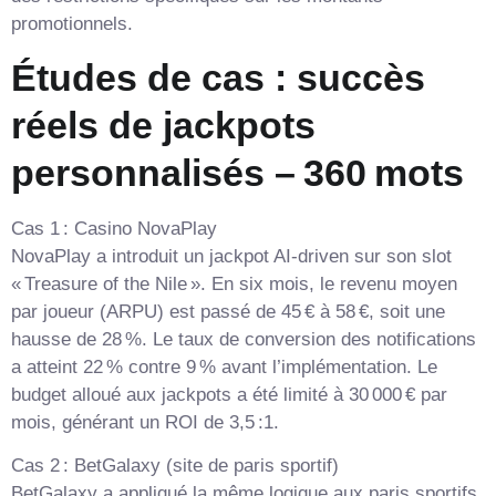
promotionnels.
Études de cas : succès
réels de jackpots
personnalisés – 360 mots
Cas 1 : Casino NovaPlay
NovaPlay a introduit un jackpot AI‑driven sur son slot
« Treasure of the Nile ». En six mois, le revenu moyen
par joueur (ARPU) est passé de 45 € à 58 €, soit une
hausse de 28 %. Le taux de conversion des notifications
a atteint 22 % contre 9 % avant l’implémentation. Le
budget alloué aux jackpots a été limité à 30 000 € par
mois, générant un ROI de 3,5 :1.
Cas 2 : BetGalaxy (site de paris sportif)
BetGalaxy a appliqué la même logique aux paris sportifs,