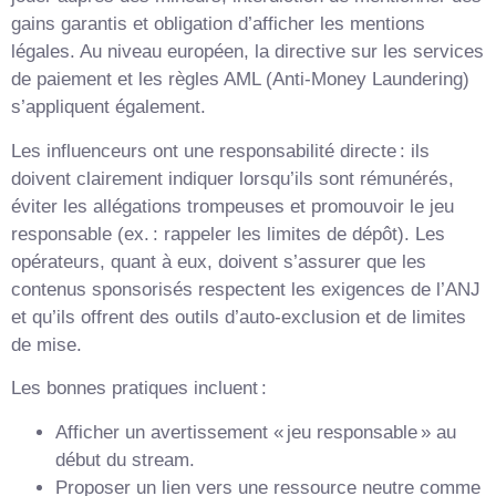
gains garantis et obligation d’afficher les mentions
légales. Au niveau européen, la directive sur les services
de paiement et les règles AML (Anti‑Money Laundering)
s’appliquent également.
Les influenceurs ont une responsabilité directe : ils
doivent clairement indiquer lorsqu’ils sont rémunérés,
éviter les allégations trompeuses et promouvoir le jeu
responsable (ex. : rappeler les limites de dépôt). Les
opérateurs, quant à eux, doivent s’assurer que les
contenus sponsorisés respectent les exigences de l’ANJ
et qu’ils offrent des outils d’auto‑exclusion et de limites
de mise.
Les bonnes pratiques incluent :
Afficher un avertissement « jeu responsable » au
début du stream.
Proposer un lien vers une ressource neutre comme