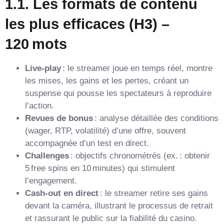
1.1. Les formats de contenu
les plus efficaces (H3) –
120 mots
Live‑play
: le streamer joue en temps réel, montre
les mises, les gains et les pertes, créant un
suspense qui pousse les spectateurs à reproduire
l’action.
Revues de bonus
: analyse détaillée des conditions
(wager, RTP, volatilité) d’une offre, souvent
accompagnée d’un test en direct.
Challenges
: objectifs chronométrés (ex. : obtenir
5 free spins en 10 minutes) qui stimulent
l’engagement.
Cash‑out en direct
: le streamer retire ses gains
devant la caméra, illustrant le processus de retrait
et rassurant le public sur la fiabilité du casino.