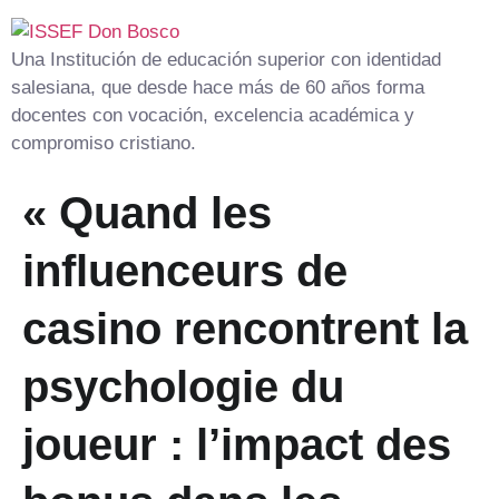
Una Institución de educación superior con identidad
salesiana, que desde hace más de 60 años forma
docentes con vocación, excelencia académica y
compromiso cristiano.
« Quand les
influenceurs de
casino rencontrent la
psychologie du
joueur : l’impact des