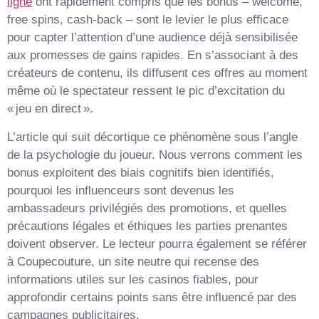
ligne
ont rapidement compris que les bonus – welcome,
free spins, cash‑back – sont le levier le plus efficace
pour capter l’attention d’une audience déjà sensibilisée
aux promesses de gains rapides. En s’associant à des
créateurs de contenu, ils diffusent ces offres au moment
même où le spectateur ressent le pic d’excitation du
« jeu en direct ».
L’article qui suit décortique ce phénomène sous l’angle
de la psychologie du joueur. Nous verrons comment les
bonus exploitent des biais cognitifs bien identifiés,
pourquoi les influenceurs sont devenus les
ambassadeurs privilégiés des promotions, et quelles
précautions légales et éthiques les parties prenantes
doivent observer. Le lecteur pourra également se référer
à Coupecouture, un site neutre qui recense des
informations utiles sur les casinos fiables, pour
approfondir certains points sans être influencé par des
campagnes publicitaires.