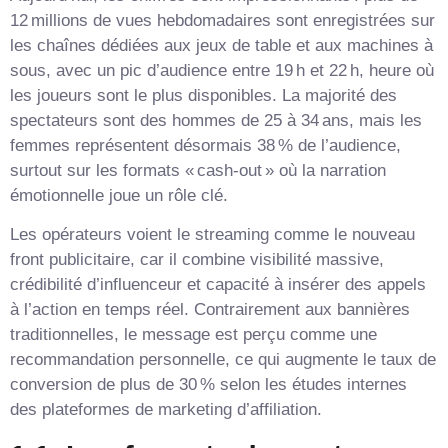
12 millions de vues hebdomadaires sont enregistrées sur
les chaînes dédiées aux jeux de table et aux machines à
sous, avec un pic d’audience entre 19 h et 22 h, heure où
les joueurs sont le plus disponibles. La majorité des
spectateurs sont des hommes de 25 à 34 ans, mais les
femmes représentent désormais 38 % de l’audience,
surtout sur les formats « cash‑out » où la narration
émotionnelle joue un rôle clé.
Les opérateurs voient le streaming comme le nouveau
front publicitaire, car il combine visibilité massive,
crédibilité d’influenceur et capacité à insérer des appels
à l’action en temps réel. Contrairement aux bannières
traditionnelles, le message est perçu comme une
recommandation personnelle, ce qui augmente le taux de
conversion de plus de 30 % selon les études internes
des plateformes de marketing d’affiliation.