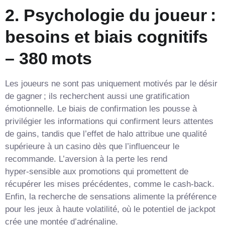
2. Psychologie du joueur :
besoins et biais cognitifs
– 380 mots
Les joueurs ne sont pas uniquement motivés par le désir
de gagner ; ils recherchent aussi une gratification
émotionnelle. Le biais de confirmation les pousse à
privilégier les informations qui confirment leurs attentes
de gains, tandis que l’effet de halo attribue une qualité
supérieure à un casino dès que l’influenceur le
recommande. L’aversion à la perte les rend
hyper‑sensible aux promotions qui promettent de
récupérer les mises précédentes, comme le cash‑back.
Enfin, la recherche de sensations alimente la préférence
pour les jeux à haute volatilité, où le potentiel de jackpot
crée une montée d’adrénaline.