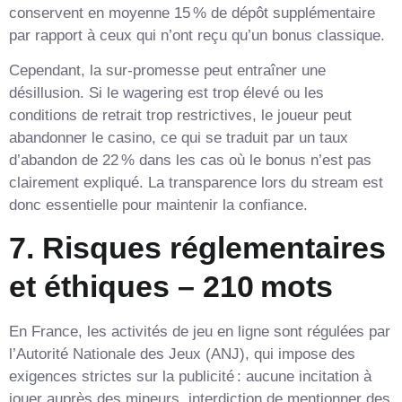
conservent en moyenne 15 % de dépôt supplémentaire
par rapport à ceux qui n’ont reçu qu’un bonus classique.
Cependant, la sur‑promesse peut entraîner une
désillusion. Si le wagering est trop élevé ou les
conditions de retrait trop restrictives, le joueur peut
abandonner le casino, ce qui se traduit par un taux
d’abandon de 22 % dans les cas où le bonus n’est pas
clairement expliqué. La transparence lors du stream est
donc essentielle pour maintenir la confiance.
7. Risques réglementaires
et éthiques – 210 mots
En France, les activités de jeu en ligne sont régulées par
l’Autorité Nationale des Jeux (ANJ), qui impose des
exigences strictes sur la publicité : aucune incitation à
jouer auprès des mineurs, interdiction de mentionner des