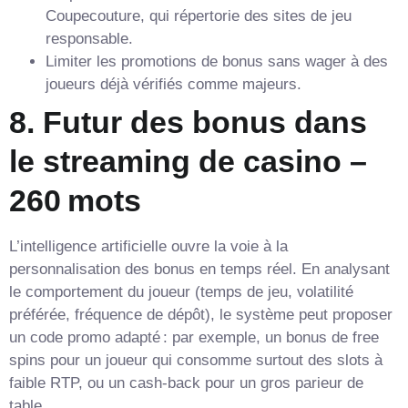
Coupecouture, qui répertorie des sites de jeu
responsable.
Limiter les promotions de bonus sans wager à des
joueurs déjà vérifiés comme majeurs.
8. Futur des bonus dans
le streaming de casino –
260 mots
L’intelligence artificielle ouvre la voie à la
personnalisation des bonus en temps réel. En analysant
le comportement du joueur (temps de jeu, volatilité
préférée, fréquence de dépôt), le système peut proposer
un code promo adapté : par exemple, un bonus de free
spins pour un joueur qui consomme surtout des slots à
faible RTP, ou un cash‑back pour un gros parieur de
table.