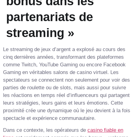
bonus dans les
partenariats de
streaming »
Le streaming de jeux d’argent a explosé au cours des
cinq dernières années, transformant des plateformes
comme Twitch, YouTube Gaming ou encore Facebook
Gaming en véritables salons de casino virtuel. Les
spectateurs se connectent non seulement pour voir des
parties de roulette ou de slots, mais aussi pour suivre
les réactions en temps réel d’influenceurs qui partagent
leurs stratégies, leurs gains et leurs émotions. Cette
proximité crée une dynamique où le jeu devient à la fois
spectacle et expérience communautaire.
Dans ce contexte, les opérateurs de
casino fiable en