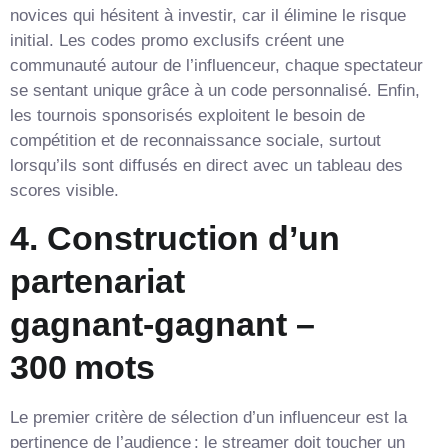
novices qui hésitent à investir, car il élimine le risque
initial. Les codes promo exclusifs créent une
communauté autour de l’influenceur, chaque spectateur
se sentant unique grâce à un code personnalisé. Enfin,
les tournois sponsorisés exploitent le besoin de
compétition et de reconnaissance sociale, surtout
lorsqu’ils sont diffusés en direct avec un tableau des
scores visible.
4. Construction d’un
partenariat
gagnant‑gagnant –
300 mots
Le premier critère de sélection d’un influenceur est la
pertinence de l’audience : le streamer doit toucher un