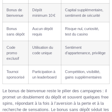
Bonus de
Dépôt
Capital supplémentaire,
bienvenue
minimum 10 €
sentiment de sécurité
Bonus
Aucun dépôt
Risque nul, curiosité,
sans dépôt
requis
test du casino
Code
Utilisation du
Sentiment
promo
code unique
d’appartenance, privilège
exclusif
Tournoi
Participation à
Compétition, visibilité,
sponsorisé
un leaderboard
gains supplémentaires
Le bonus de bienvenue reste le pilier des campagnes : il
promet un doublement du dépôt et souvent quelques free
spins, répondant à la fois à l’aversion à la perte et à la
recherche de sensations. Le bonus sans dépôt séduit les