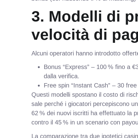
3. Modelli di p
velocità di pa
Alcuni operatori hanno introdotto offert
Bonus “Express” – 100 % fino a €30
dalla verifica.
Free spin “Instant Cash” – 30 free
Questi modelli spostano il costo di ris
sale perché i giocatori percepiscono un
62 % dei nuovi iscritti ha effettuato 
contro il 45 % in un scenario con payo
La comparazione tra due ipotetici casi