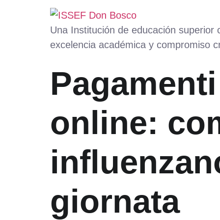
Una Institución de educación superior
excelencia académica y compromiso cr
Pagamenti 
online: co
influenzano
giornata