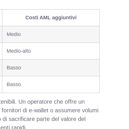
Costi AML aggiuntivi
Medio
Medio‑alto
Basso
Basso
enibili. Un operatore che offre un
fornitori di e‑wallet o assumere volumi
 di sacrificare parte del valore del
nti rapidi.