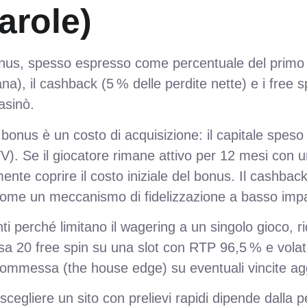
arole)
nus, spesso espresso come percentuale del primo de
na), il cashback (5 % delle perdite nette) e i free s
asinò.
 bonus è un costo di acquisizione: il capitale spes
TV). Se il giocatore rimane attivo per 12 mesi con 
nte coprire il costo iniziale del bonus. Il cashback
 come un meccanismo di fidelizzazione a basso impat
ti perché limitano il wagering a un singolo gioco, ri
 usa 20 free spin su una slot con RTP 96,5 % e volat
commessa (the house edge) su eventuali vincite agg
i scegliere un sito con prelievi rapidi dipende dalla