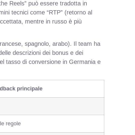
 the Reels” può essere tradotta in
mini tecnici come “RTP” (retorno al
 accettata, mentre in russo è più
 francese, spagnolo, arabo). Il team ha
 delle descrizioni dei bonus e dei
el tasso di conversione in Germania e
dback principale
le regole