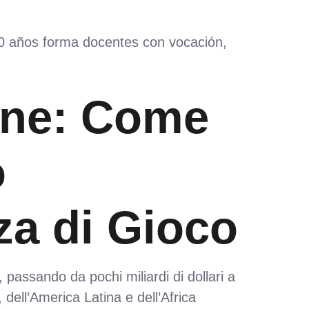
60 años forma docentes con vocación,
line: Come
o
za di Gioco
, passando da pochi miliardi di dollari a
dell’America Latina e dell’Africa