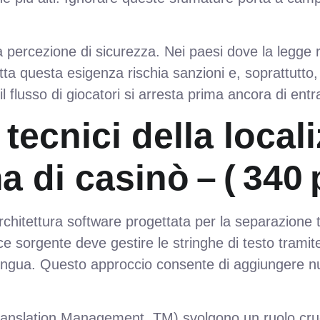
la percezione di sicurezza. Nei paesi dove la legge r
a questa esigenza rischia sanzioni e, soprattutto, la 
il flusso di giocatori si arresta prima ancora di entra
tecnici della local
 di casinò – ( 340 
rchitettura software progettata per la separazione 
ce sorgente deve gestire le stringhe di testo tramite
lingua. Questo approccio consente di aggiungere nu
 (Translation Management, TM) svolgono un ruolo cr