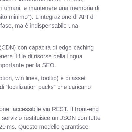
tori umani, e mantenere una memoria di
o minimo”). L’integrazione di API di
fase, ma è indispensabile una
rk (CDN) con capacità di edge‑caching
e il file di risorse della lingua
importante per la SEO.
ion, win lines, tooltip) e di asset
i “localization packs” che caricano
ne, accessibile via REST. Il front‑end
Il servizio restituisce un JSON con tutte
i 120 ms. Questo modello garantisce