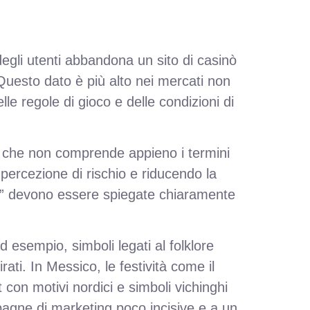
egli utenti abbandona un sito di casinò
 Questo dato è più alto nei mercati non
le regole di gioco e delle condizioni di
e che non comprende appieno i termini
ercezione di rischio e riducendo la
iti” devono essere spiegate chiaramente
d esempio, simboli legati al folklore
rati. In Messico, le festività come il
 con motivi nordici e simboli vichinghi
pagne di marketing poco incisive e a un