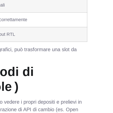
ali
 correttamente
yout RTL
fici, può trasformare una slot da
odi di
le )
vedere i propri depositi e prelievi in
grazione di API di cambio (es. Open