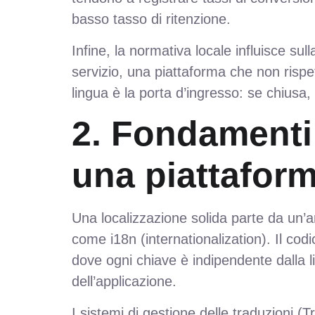
basso tasso di ritenzione.
Infine, la normativa locale influisce sul
servizio, una piattaforma che non rispett
lingua è la porta d’ingresso: se chiusa, 
2. Fondamenti 
una piattaforma
Una localizzazione solida parte da un’a
come i18n (internationalization). Il codi
dove ogni chiave è indipendente dalla 
dell’applicazione.
I sistemi di gestione delle traduzioni