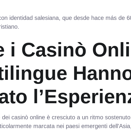
 con identidad salesiana, que desde hace más de 
istiano.
e i Casinò On
ltilingue Hann
ato l’Esperien
le dei casinò online è cresciuto a un ritmo sostenuto
ticolarmente marcata nei paesi emergenti dell’Asia, 