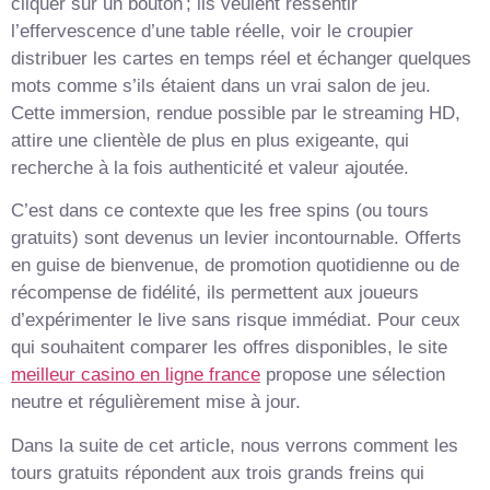
cliquer sur un bouton ; ils veulent ressentir
l’effervescence d’une table réelle, voir le croupier
distribuer les cartes en temps réel et échanger quelques
mots comme s’ils étaient dans un vrai salon de jeu.
Cette immersion, rendue possible par le streaming HD,
attire une clientèle de plus en plus exigeante, qui
recherche à la fois authenticité et valeur ajoutée.
C’est dans ce contexte que les free spins (ou tours
gratuits) sont devenus un levier incontournable. Offerts
en guise de bienvenue, de promotion quotidienne ou de
récompense de fidélité, ils permettent aux joueurs
d’expérimenter le live sans risque immédiat. Pour ceux
qui souhaitent comparer les offres disponibles, le site
meilleur casino en ligne france
propose une sélection
neutre et régulièrement mise à jour.
Dans la suite de cet article, nous verrons comment les
tours gratuits répondent aux trois grands freins qui