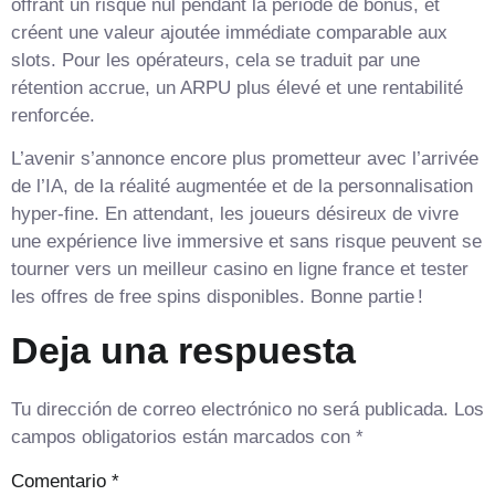
offrant un risque nul pendant la période de bonus, et
créent une valeur ajoutée immédiate comparable aux
slots. Pour les opérateurs, cela se traduit par une
rétention accrue, un ARPU plus élevé et une rentabilité
renforcée.
L’avenir s’annonce encore plus prometteur avec l’arrivée
de l’IA, de la réalité augmentée et de la personnalisation
hyper‑fine. En attendant, les joueurs désireux de vivre
une expérience live immersive et sans risque peuvent se
tourner vers un meilleur casino en ligne france et tester
les offres de free spins disponibles. Bonne partie !
Deja una respuesta
Tu dirección de correo electrónico no será publicada.
Los
campos obligatorios están marcados con
*
Comentario
*