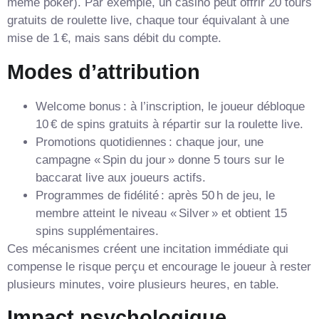
même poker). Par exemple, un casino peut offrir 20 tours
gratuits de roulette live, chaque tour équivalant à une
mise de 1 €, mais sans débit du compte.
Modes d’attribution
Welcome bonus : à l’inscription, le joueur débloque
10 € de spins gratuits à répartir sur la roulette live.
Promotions quotidiennes : chaque jour, une
campagne « Spin du jour » donne 5 tours sur le
baccarat live aux joueurs actifs.
Programmes de fidélité : après 50 h de jeu, le
membre atteint le niveau « Silver » et obtient 15
spins supplémentaires.
Ces mécanismes créent une incitation immédiate qui
compense le risque perçu et encourage le joueur à rester
plusieurs minutes, voire plusieurs heures, en table.
Impact psychologique