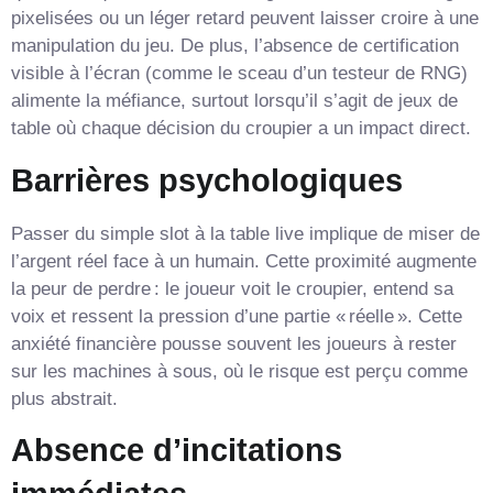
pixelisées ou un léger retard peuvent laisser croire à une
manipulation du jeu. De plus, l’absence de certification
visible à l’écran (comme le sceau d’un testeur de RNG)
alimente la méfiance, surtout lorsqu’il s’agit de jeux de
table où chaque décision du croupier a un impact direct.
Barrières psychologiques
Passer du simple slot à la table live implique de miser de
l’argent réel face à un humain. Cette proximité augmente
la peur de perdre : le joueur voit le croupier, entend sa
voix et ressent la pression d’une partie « réelle ». Cette
anxiété financière pousse souvent les joueurs à rester
sur les machines à sous, où le risque est perçu comme
plus abstrait.
Absence d’incitations