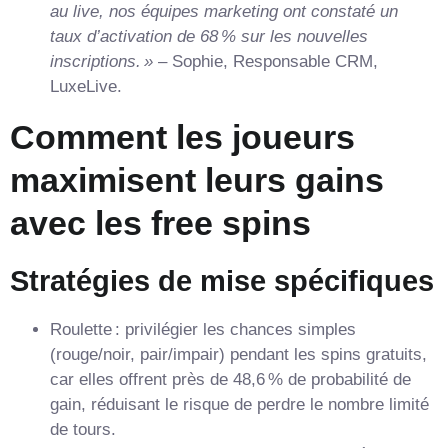
au live, nos équipes marketing ont constaté un
taux d’activation de 68 % sur les nouvelles
inscriptions. »
– Sophie, Responsable CRM,
LuxeLive.
Comment les joueurs
maximisent leurs gains
avec les free spins
Stratégies de mise spécifiques
Roulette : privilégier les chances simples
(rouge/noir, pair/impair) pendant les spins gratuits,
car elles offrent près de 48,6 % de probabilité de
gain, réduisant le risque de perdre le nombre limité
de tours.