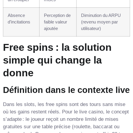
Absence
Perception de
Diminution du ARPU
d’incitations
faible valeur
(revenu moyen par
ajoutée
utilisateur)
Free spins : la solution
simple qui change la
donne
Définition dans le contexte live
Dans les slots, les free spins sont des tours sans mise
où les gains restent réels. Pour le live casino, le concept
s’adapte : le joueur reçoit un nombre limité de mises
gratuites sur une table précise (roulette, baccarat ou