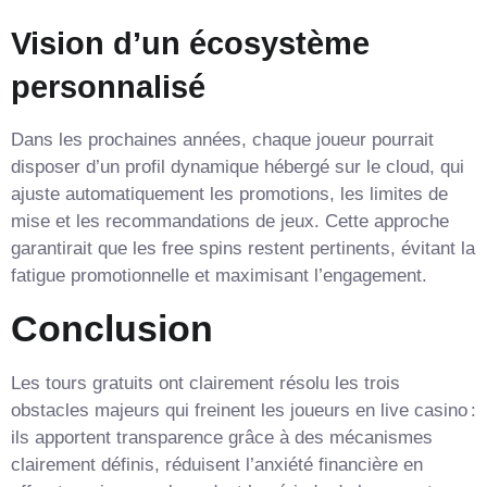
Vision d’un écosystème
personnalisé
Dans les prochaines années, chaque joueur pourrait
disposer d’un profil dynamique hébergé sur le cloud, qui
ajuste automatiquement les promotions, les limites de
mise et les recommandations de jeux. Cette approche
garantirait que les free spins restent pertinents, évitant la
fatigue promotionnelle et maximisant l’engagement.
Conclusion
Les tours gratuits ont clairement résolu les trois
obstacles majeurs qui freinent les joueurs en live casino :
ils apportent transparence grâce à des mécanismes
clairement définis, réduisent l’anxiété financière en