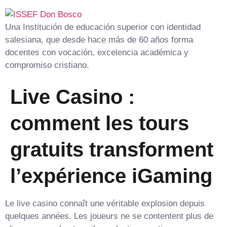
Una Institución de educación superior con identidad
salesiana, que desde hace más de 60 años forma
docentes con vocación, excelencia académica y
compromiso cristiano.
Live Casino :
comment les tours
gratuits transforment
l’expérience iGaming
Le live casino connaît une véritable explosion depuis
quelques années. Les joueurs ne se contentent plus de