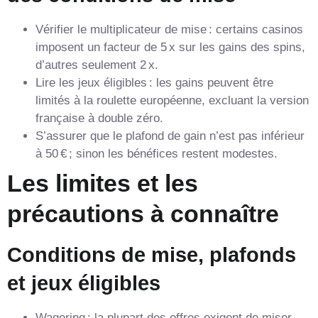
Vérifier le multiplicateur de mise : certains casinos
imposent un facteur de 5 x sur les gains des spins,
d’autres seulement 2 x.
Lire les jeux éligibles : les gains peuvent être
limités à la roulette européenne, excluant la version
française à double zéro.
S’assurer que le plafond de gain n’est pas inférieur
à 50 € ; sinon les bénéfices restent modestes.
Les limites et les
précautions à connaître
Conditions de mise, plafonds
et jeux éligibles
Wagering : la plupart des offres exigent de miser