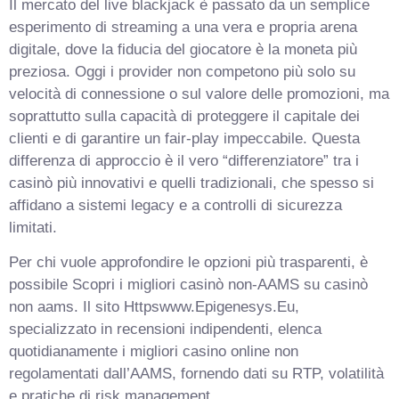
Il mercato del live blackjack è passato da un semplice
esperimento di streaming a una vera e propria arena
digitale, dove la fiducia del giocatore è la moneta più
preziosa. Oggi i provider non competono più solo su
velocità di connessione o sul valore delle promozioni, ma
soprattutto sulla capacità di proteggere il capitale dei
clienti e di garantire un fair‑play impeccabile. Questa
differenza di approccio è il vero “differenziatore” tra i
casinò più innovativi e quelli tradizionali, che spesso si
affidano a sistemi legacy e a controlli di sicurezza
limitati.
Per chi vuole approfondire le opzioni più trasparenti, è
possibile Scopri i migliori casinò non‑AAMS su casinò
non aams. Il sito Httpswww.Epigenesys.Eu,
specializzato in recensioni indipendenti, elenca
quotidianamente i migliori casino online non
regolamentati dall’AAMS, fornendo dati su RTP, volatilità
e pratiche di risk management.