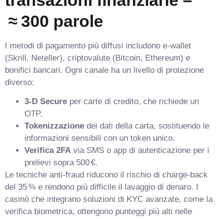
transazioni finanziarie –
≈ 300 parole
I metodi di pagamento più diffusi includono e‑wallet
(Skrill, Neteller), criptovalute (Bitcoin, Ethereum) e
bonifici bancari. Ogni canale ha un livello di protezione
diverso:
3‑D Secure
per carte di credito, che richiede un
OTP.
Tokenizzazione
dei dati della carta, sostituendo le
informazioni sensibili con un token unico.
Verifica 2FA
via SMS o app di autenticazione per i
prelievi sopra 500 €.
Le tecniche anti‑fraud riducono il rischio di charge‑back
del 35 % e rendono più difficile il lavaggio di denaro. I
casinò che integrano soluzioni di KYC avanzate, come la
verifica biometrica, ottengono punteggi più alti nelle