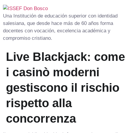
Una Institución de educación superior con identidad
salesiana, que desde hace más de 60 años forma
docentes con vocación, excelencia académica y
compromiso cristiano.
Live Blackjack: come
i casinò moderni
gestiscono il rischio
rispetto alla
concorrenza