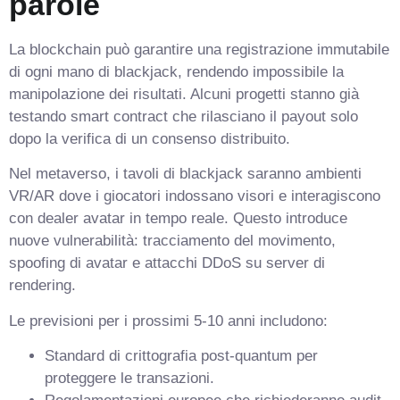
parole
La blockchain può garantire una registrazione immutabile
di ogni mano di blackjack, rendendo impossibile la
manipolazione dei risultati. Alcuni progetti stanno già
testando smart contract che rilasciano il payout solo
dopo la verifica di un consenso distribuito.
Nel metaverso, i tavoli di blackjack saranno ambienti
VR/AR dove i giocatori indossano visori e interagiscono
con dealer avatar in tempo reale. Questo introduce
nuove vulnerabilità: tracciamento del movimento,
spoofing di avatar e attacchi DDoS su server di
rendering.
Le previsioni per i prossimi 5‑10 anni includono:
Standard di crittografia post‑quantum per
proteggere le transazioni.