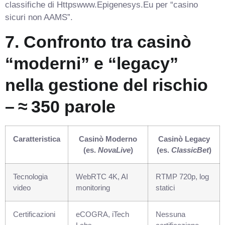
classifiche di Httpswww.Epigenesys.Eu per “casino
sicuri non AAMS”.
7. Confronto tra casinò
“moderni” e “legacy”
nella gestione del rischio
– ≈ 350 parole
Caratteristica
Casinò Moderno
Casinò Legacy
(es.
NovaLive
)
(es.
ClassicBet
)
Tecnologia
WebRTC 4K, AI
RTMP 720p, log
video
monitoring
statici
Certificazioni
eCOGRA, iTech
Nessuna