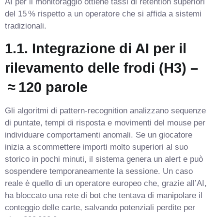
AI per il monitoraggio ottiene tassi di retention superiori
del 15 % rispetto a un operatore che si affida a sistemi
tradizionali.
1.1. Integrazione di AI per il
rilevamento delle frodi (H3) –
≈ 120 parole
Gli algoritmi di pattern‑recognition analizzano sequenze
di puntate, tempi di risposta e movimenti del mouse per
individuare comportamenti anomali. Se un giocatore
inizia a scommettere importi molto superiori al suo
storico in pochi minuti, il sistema genera un alert e può
sospendere temporaneamente la sessione. Un caso
reale è quello di un operatore europeo che, grazie all’AI,
ha bloccato una rete di bot che tentava di manipolare il
conteggio delle carte, salvando potenziali perdite per