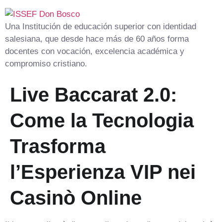
Una Institución de educación superior con identidad
salesiana, que desde hace más de 60 años forma
docentes con vocación, excelencia académica y
compromiso cristiano.
Live Baccarat 2.0:
Come la Tecnologia
Trasforma
l’Esperienza VIP nei
Casinò Online