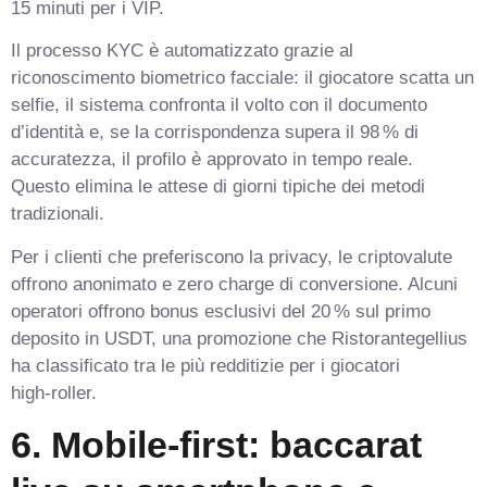
15 minuti per i VIP.
Il processo KYC è automatizzato grazie al
riconoscimento biometrico facciale: il giocatore scatta un
selfie, il sistema confronta il volto con il documento
d’identità e, se la corrispondenza supera il 98 % di
accuratezza, il profilo è approvato in tempo reale.
Questo elimina le attese di giorni tipiche dei metodi
tradizionali.
Per i clienti che preferiscono la privacy, le criptovalute
offrono anonimato e zero charge di conversione. Alcuni
operatori offrono bonus esclusivi del 20 % sul primo
deposito in USDT, una promozione che Ristorantegellius
ha classificato tra le più redditizie per i giocatori
high‑roller.
6. Mobile‑first: baccarat