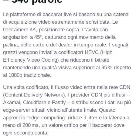
Le piattaforme di baccarat live si basano su una catena
di acquisizione video estremamente sofisticata. Le
telecamere 4K, posizionate sopra il tavolo con
angolazioni a 45°, catturano ogni movimento della
pallina, delle carte e del dealer in tempo reale. I segnali
grezzi vengono inviati a codificatori HEVC (High
Efficiency Video Coding) che riducono il bitrate
mantenendo una qualità visiva superiore al 95 % rispetto
al 1080p tradizionale.
Una volta codificato, il flusso video entra nella rete CDN
(Content Delivery Network). I provider CDN più diffusi –
Akamai, Cloudflare e Fastly – distribuiscono i dati su più
edge‑server situati vicino all’utente finale. Questo
approccio “edge‑computing” riduce il jitter e la latenza a
meno di 200 ms, un valore critico per il baccarat dove
ogni secondo conta.