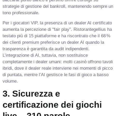
strategie di gestione del bankroll, mantenendo sempre un
tono professionale.
Per i giocatori VIP, la presenza di un dealer AI certificato
aumenta la percezione di “fair play”. Ristorantegellius ha
testato più di 15 piattaforme e ha riscontrato che il 68 %
dei clienti premium preferisce un dealer AI quando la
trasparenza è garantita da audit indipendenti.
L’integrazione di AI, tuttavia, non sostituisce
completamente i dealer umani: molti casinò offrono tavoli
ibridi, dove il dealer reale interviene nei momenti di picco
di puntata, mentre l’AI gestisce le fasi di gioco a basso
volume.
3. Sicurezza e
certificazione dei giochi
live – 310 parole