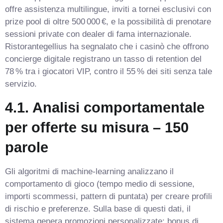
offre assistenza multilingue, inviti a tornei esclusivi con
prize pool di oltre 500 000 €, e la possibilità di prenotare
sessioni private con dealer di fama internazionale.
Ristorantegellius ha segnalato che i casinò che offrono
concierge digitale registrano un tasso di retention del
78 % tra i giocatori VIP, contro il 55 % dei siti senza tale
servizio.
4.1. Analisi comportamentale
per offerte su misura – 150
parole
Gli algoritmi di machine‑learning analizzano il
comportamento di gioco (tempo medio di sessione,
importi scommessi, pattern di puntata) per creare profili
di rischio e preferenze. Sulla base di questi dati, il
sistema genera promozioni personalizzate: bonus di