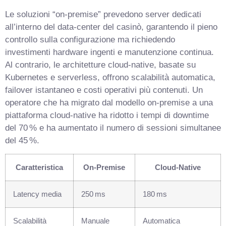
Le soluzioni “on‑premise” prevedono server dedicati
all’interno del data‑center del casinò, garantendo il pieno
controllo sulla configurazione ma richiedendo
investimenti hardware ingenti e manutenzione continua.
Al contrario, le architetture cloud‑native, basate su
Kubernetes e serverless, offrono scalabilità automatica,
failover istantaneo e costi operativi più contenuti. Un
operatore che ha migrato dal modello on‑premise a una
piattaforma cloud‑native ha ridotto i tempi di downtime
del 70 % e ha aumentato il numero di sessioni simultanee
del 45 %.
Caratteristica
On‑Premise
Cloud‑Native
Latency media
250 ms
180 ms
Scalabilità
Manuale
Automatica