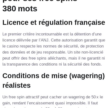
380 mots
Licence et régulation française
Le premier critère incontournable est la détention d’une
licence délivrée par l’ANJ. Cette autorisation garantit que
le casino respecte les normes de sécurité, de protection
des données et de jeu responsable. Un site non‑licencié
peut offrir des free spins alléchants, mais il ne garantit ni
la transparence des conditions ni la sécurité des fonds.
Conditions de mise (wagering)
réalistes
Un free spin attractif peut cacher un wagering de 50 x le
gain, rendant l’encaissement quasi impossible. Il faut