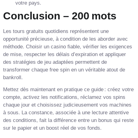
votre pays.
Conclusion – 200 mots
Les tours gratuits quotidiens représentent une
opportunité précieuse, à condition de les aborder avec
méthode. Choisir un casino fiable, vérifier les exigences
de mise, respecter les délais d’expiration et appliquer
des stratégies de jeu adaptées permettent de
transformer chaque free spin en un véritable atout de
bankroll.
Mettez dès maintenant en pratique ce guide : créez votre
compte, activez les notifications, réclamez vos spins
chaque jour et choisissez judicieusement vos machines
à sous. La constance, associée à une lecture attentive
des conditions, fait la différence entre un bonus qui reste
sur le papier et un boost réel de vos fonds.