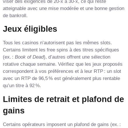
viser des exigences de 20‑x à 30‑x, ce qui reste
atteignable avec une mise modérée et une bonne gestion
de bankroll.
Jeux éligibles
Tous les casinos n’autorisent pas les mêmes slots.
Certains limitent les free spins à des titres spécifiques
(ex. :
Book of Dead
), d’autres offrent une sélection
rotative chaque semaine. Vérifiez que les jeux proposés
correspondent à vos préférences et à leur RTP : un slot
avec un RTP de 96,5 % est généralement plus rentable
qu’un titre à 92 %.
Limites de retrait et plafond de
gains
Certains opérateurs imposent un plafond de gains (ex. :