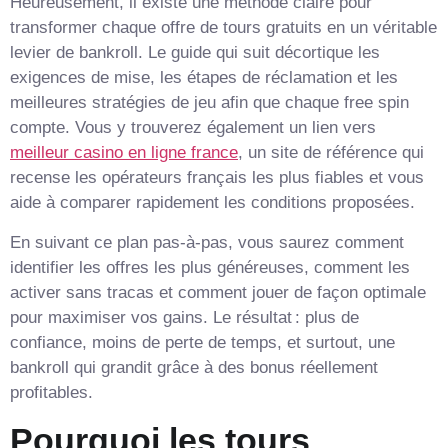
Heureusement, il existe une méthode claire pour
transformer chaque offre de tours gratuits en un véritable
levier de bankroll. Le guide qui suit décortique les
exigences de mise, les étapes de réclamation et les
meilleures stratégies de jeu afin que chaque free spin
compte. Vous y trouverez également un lien vers
meilleur casino en ligne france
, un site de référence qui
recense les opérateurs français les plus fiables et vous
aide à comparer rapidement les conditions proposées.
En suivant ce plan pas‑à‑pas, vous saurez comment
identifier les offres les plus généreuses, comment les
activer sans tracas et comment jouer de façon optimale
pour maximiser vos gains. Le résultat : plus de
confiance, moins de perte de temps, et surtout, une
bankroll qui grandit grâce à des bonus réellement
profitables.
Pourquoi les tours