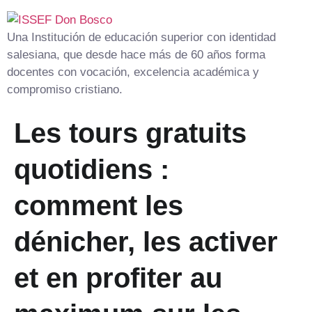
Una Institución de educación superior con identidad
salesiana, que desde hace más de 60 años forma
docentes con vocación, excelencia académica y
compromiso cristiano.
Les tours gratuits
quotidiens :
comment les
dénicher, les activer
et en profiter au