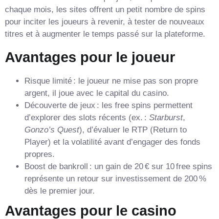
chaque mois, les sites offrent un petit nombre de spins
pour inciter les joueurs à revenir, à tester de nouveaux
titres et à augmenter le temps passé sur la plateforme.
Avantages pour le joueur
Risque limité : le joueur ne mise pas son propre
argent, il joue avec le capital du casino.
Découverte de jeux : les free spins permettent
d’explorer des slots récents (ex. :
Starburst
,
Gonzo’s Quest
), d’évaluer le RTP (Return to
Player) et la volatilité avant d’engager des fonds
propres.
Boost de bankroll : un gain de 20 € sur 10 free spins
représente un retour sur investissement de 200 %
dès le premier jour.
Avantages pour le casino