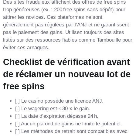
Des sites frauduleux affichent des offres de free spins
trop généreuses (ex. : 200 free spins sans dépôt) pour
attirer les novices. Ces plateformes ne sont
généralement pas régulées par l’ANJ et ne garantissent
pas le paiement des gains. Utilisez toujours des sites
listés sur des ressources fiables comme Tambouille pour
éviter ces arnaques.
Checklist de vérification avant
de réclamer un nouveau lot de
free spins
[ ] Le casino possède une licence ANJ.
[ ] Le wagering est ≤ 30‑x le gain.
[ ] La date d’expiration dépasse 24 h.
[ ] Aucun plafond de gains ne limite le potentiel.
[ ] Les méthodes de retrait sont compatibles avec