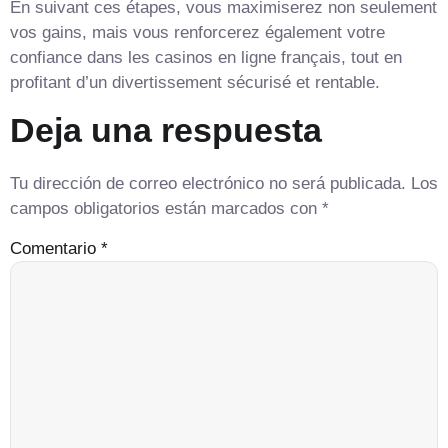
En suivant ces étapes, vous maximiserez non seulement
vos gains, mais vous renforcerez également votre
confiance dans les casinos en ligne français, tout en
profitant d’un divertissement sécurisé et rentable.
Deja una respuesta
Tu dirección de correo electrónico no será publicada.
Los
campos obligatorios están marcados con
*
Comentario
*