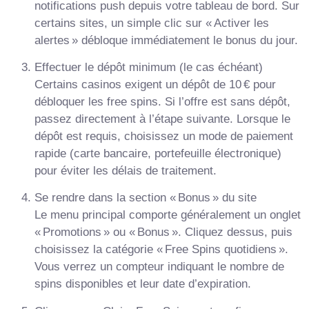
notifications push depuis votre tableau de bord. Sur
certains sites, un simple clic sur « Activer les
alertes » débloque immédiatement le bonus du jour.
Effectuer le dépôt minimum (le cas échéant)
Certains casinos exigent un dépôt de 10 € pour
débloquer les free spins. Si l’offre est sans dépôt,
passez directement à l’étape suivante. Lorsque le
dépôt est requis, choisissez un mode de paiement
rapide (carte bancaire, portefeuille électronique)
pour éviter les délais de traitement.
Se rendre dans la section « Bonus » du site
Le menu principal comporte généralement un onglet
« Promotions » ou « Bonus ». Cliquez dessus, puis
choisissez la catégorie « Free Spins quotidiens ».
Vous verrez un compteur indiquant le nombre de
spins disponibles et leur date d’expiration.