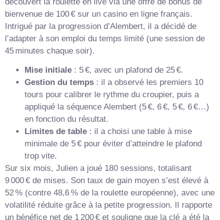
découvert la roulette en live via une offre de bonus de
bienvenue de 100 € sur un casino en ligne français.
Intrigué par la progression d’Alembert, il a décidé de
l’adapter à son emploi du temps limité (une session de
45 minutes chaque soir).
Mise initiale
: 5 €, avec un plafond de 25 €.
Gestion du temps
: il a observé les premiers 10
tours pour calibrer le rythme du croupier, puis a
appliqué la séquence Alembert (5 €, 6 €, 5 €, 6 €…)
en fonction du résultat.
Limites de table
: il a choisi une table à mise
minimale de 5 € pour éviter d’atteindre le plafond
trop vite.
Sur six mois, Julien a joué 180 sessions, totalisant
9 000 € de mises. Son taux de gain moyen s’est élevé à
52 % (contre 48,6 % de la roulette européenne), avec une
volatilité réduite grâce à la petite progression. Il rapporte
un bénéfice net de 1 200 € et souligne que la clé a été la