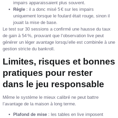
impairs apparaissaient plus souvent.
Règle
: il a donc misé 5 € sur les impairs
uniquement lorsque le foulard était rouge, sinon il
jouait la mise de base.
Le test sur 30 sessions a confirmé une hausse du taux
de gain à 54 %, prouvant que l’observation live peut
générer un léger avantage lorsqu’elle est combinée à une
gestion stricte du bankroll.
Limites, risques et bonnes
pratiques pour rester
dans le jeu responsable
Même le système le mieux calibré ne peut battre
l’avantage de la maison à long terme.
Plafond de mise
: les tables en live imposent