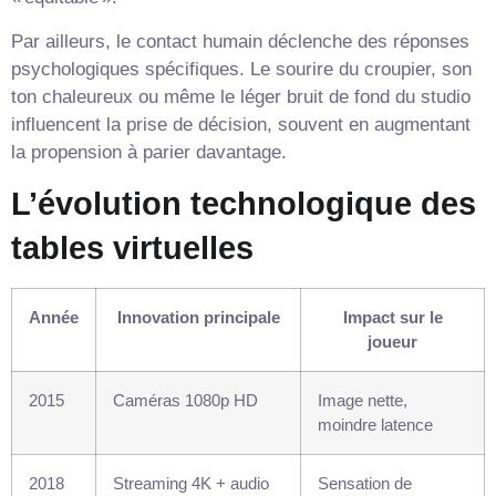
Par ailleurs, le contact humain déclenche des réponses
psychologiques spécifiques. Le sourire du croupier, son
ton chaleureux ou même le léger bruit de fond du studio
influencent la prise de décision, souvent en augmentant
la propension à parier davantage.
L’évolution technologique des
tables virtuelles
Année
Innovation principale
Impact sur le
joueur
2015
Caméras 1080p HD
Image nette,
moindre latence
2018
Streaming 4K + audio
Sensation de