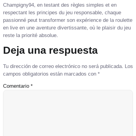
Champigny94, en testant des règles simples et en
respectant les principes du jeu responsable, chaque
passionné peut transformer son expérience de la roulette
en live en une aventure divertissante, où le plaisir du jeu
reste la priorité absolue.
Deja una respuesta
Tu dirección de correo electrónico no será publicada.
Los
campos obligatorios están marcados con
*
Comentario
*