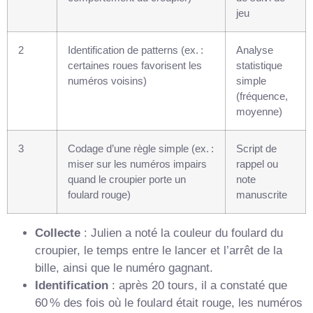
jeu
2
Identification de patterns (ex. :
Analyse
certaines roues favorisent les
statistique
numéros voisins)
simple
(fréquence,
moyenne)
3
Codage d’une règle simple (ex. :
Script de
miser sur les numéros impairs
rappel ou
quand le croupier porte un
note
foulard rouge)
manuscrite
Collecte
: Julien a noté la couleur du foulard du
croupier, le temps entre le lancer et l’arrêt de la
bille, ainsi que le numéro gagnant.
Identification
: après 20 tours, il a constaté que
60 % des fois où le foulard était rouge, les numéros