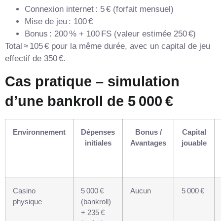
Connexion internet : 5 € (forfait mensuel)
Mise de jeu : 100 €
Bonus : 200 % + 100 FS (valeur estimée 250 €)
Total ≈ 105 € pour la même durée, avec un capital de jeu
effectif de 350 €.
Cas pratique – simulation
d’une bankroll de 5 000 €
Environnement
Dépenses
Bonus /
Capital
initiales
Avantages
jouable
Casino
5 000 €
Aucun
5 000 €
physique
(bankroll)
+ 235 €