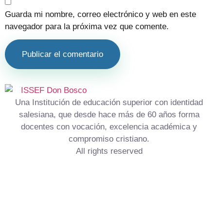
Guarda mi nombre, correo electrónico y web en este
navegador para la próxima vez que comente.
Una Institución de educación superior con identidad
salesiana, que desde hace más de 60 años forma
docentes con vocación, excelencia académica y
compromiso cristiano.
All rights reserved