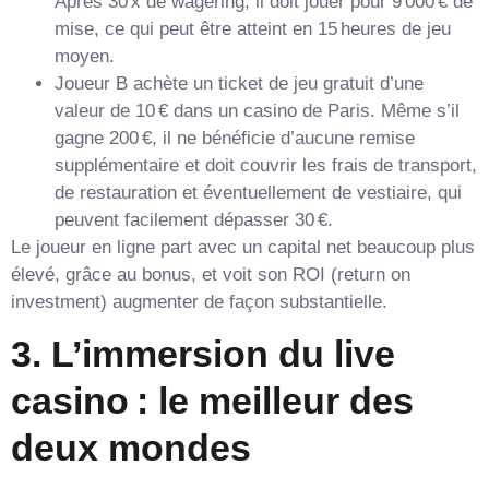
Après 30 x de wagering, il doit jouer pour 9 000 € de
mise, ce qui peut être atteint en 15 heures de jeu
moyen.
Joueur B achète un ticket de jeu gratuit d’une
valeur de 10 € dans un casino de Paris. Même s’il
gagne 200 €, il ne bénéficie d’aucune remise
supplémentaire et doit couvrir les frais de transport,
de restauration et éventuellement de vestiaire, qui
peuvent facilement dépasser 30 €.
Le joueur en ligne part avec un capital net beaucoup plus
élevé, grâce au bonus, et voit son ROI (return on
investment) augmenter de façon substantielle.
3. L’immersion du live
casino : le meilleur des
deux mondes