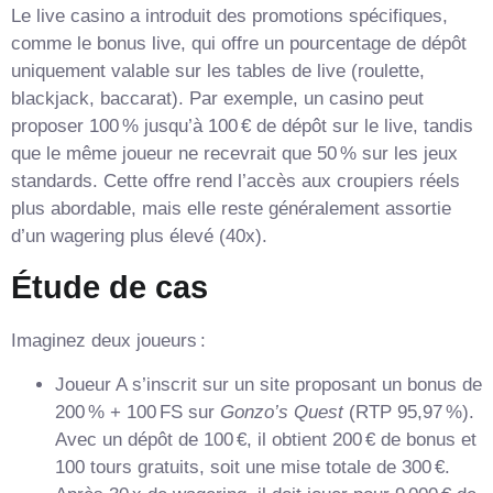
Le live casino a introduit des promotions spécifiques,
comme le bonus live, qui offre un pourcentage de dépôt
uniquement valable sur les tables de live (roulette,
blackjack, baccarat). Par exemple, un casino peut
proposer 100 % jusqu’à 100 € de dépôt sur le live, tandis
que le même joueur ne recevrait que 50 % sur les jeux
standards. Cette offre rend l’accès aux croupiers réels
plus abordable, mais elle reste généralement assortie
d’un wagering plus élevé (40x).
Étude de cas
Imaginez deux joueurs :
Joueur A s’inscrit sur un site proposant un bonus de
200 % + 100 FS sur
Gonzo’s Quest
(RTP 95,97 %).
Avec un dépôt de 100 €, il obtient 200 € de bonus et
100 tours gratuits, soit une mise totale de 300 €.