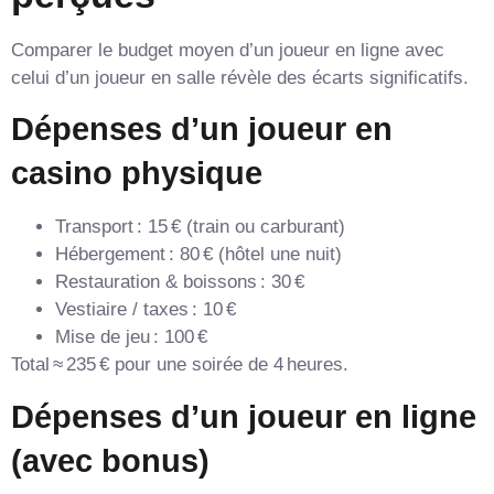
Comparer le budget moyen d’un joueur en ligne avec
celui d’un joueur en salle révèle des écarts significatifs.
Dépenses d’un joueur en
casino physique
Transport : 15 € (train ou carburant)
Hébergement : 80 € (hôtel une nuit)
Restauration & boissons : 30 €
Vestiaire / taxes : 10 €
Mise de jeu : 100 €
Total ≈ 235 € pour une soirée de 4 heures.
Dépenses d’un joueur en ligne
(avec bonus)