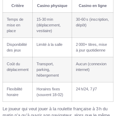
Critère
Casino physique
Casino en ligne
Temps de
15‑30 min
30‑60 s (inscription,
mise en
(déplacement,
dépôt)
place
vestiaire)
Disponibilité
Limité à la salle
2 000+ titres, mise
des jeux
à jour quotidienne
Coût du
Transport,
Aucun (connexion
déplacement
parking,
internet)
hébergement
Flexibilité
Horaires fixes
24 h/24, 7 j/7
horaire
(souvent 18‑02)
Le joueur qui veut jouer à la roulette française à 3 h du
matin n’a qu’à ouvrir son navigateur, alors que le même