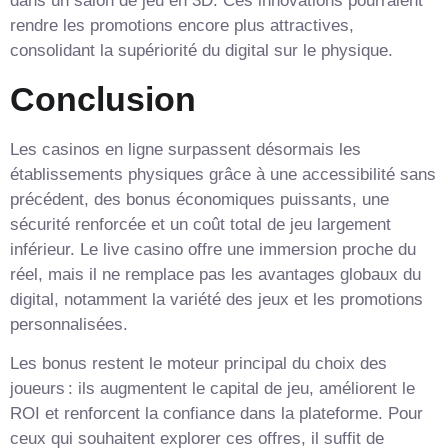
dans un salon de jeu en 3D. Ces innovations pourraient
rendre les promotions encore plus attractives,
consolidant la supériorité du digital sur le physique.
Conclusion
Les casinos en ligne surpassent désormais les
établissements physiques grâce à une accessibilité sans
précédent, des bonus économiques puissants, une
sécurité renforcée et un coût total de jeu largement
inférieur. Le live casino offre une immersion proche du
réel, mais il ne remplace pas les avantages globaux du
digital, notamment la variété des jeux et les promotions
personnalisées.
Les bonus restent le moteur principal du choix des
joueurs : ils augmentent le capital de jeu, améliorent le
ROI et renforcent la confiance dans la plateforme. Pour
ceux qui souhaitent explorer ces offres, il suffit de