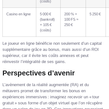
(coûts)
Casino en ligne
5 000 €
200 % +
5 250 €
(bankroll)
100 FS ≈
+ 105 €
250 €
(coûts)
Le joueur en ligne bénéficie non seulement d’un capital
supplémentaire grâce au bonus, mais aussi d’un ROI
supérieur, car il évite les coûts annexes et peut
réinvestir l’intégralité de ses gains.
Perspectives d’avenir
L’avènement de la réalité augmentée (RA) et du
métavers promet de transformer les bonus en
expériences immersives : imaginez recevoir un « tour
gratuit » sous forme d’un objet virtuel que l’on récupère