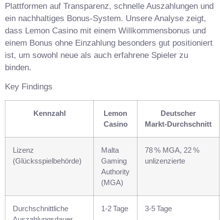
Plattformen auf Transparenz, schnelle Auszahlungen und
ein nachhaltiges Bonus‑System. Unsere Analyse zeigt,
dass Lemon Casino mit einem Willkommensbonus und
einem Bonus ohne Einzahlung besonders gut positioniert
ist, um sowohl neue als auch erfahrene Spieler zu
binden.
Key Findings
Kennzahl
Lemon
Deutscher
Casino
Markt‑Durchschnitt
Lizenz
Malta
78 % MGA, 22 %
(Glücksspielbehörde)
Gaming
unlizenzierte
Authority
(MGA)
Durchschnittliche
1‑2 Tage
3‑5 Tage
Auszahlungsdauer