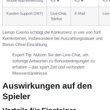
Mobile‑App‑Bewertung
4,6 ★
4,0 ★
4,3 
Kunden‑Support (24/7)
Live‑Chat,
E‑Mail
Live
Telefon
Lemon Casino schlägt die Konkurrenz in vier von fünf
Kernkriterien, insbesondere bei Auszahlungsdauer und
Bonus‑Ohne‑Einzahlung.
Expert Tip: Nutzen Sie den Live‑Chat, um
sofortige Antworten zu Bonusbedingungen zu
erhalten – das spart Zeit und verhindert
Missverständnisse.
Auswirkungen auf den
Spieler