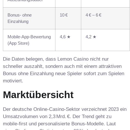
Bonus‑ ohne
10 €
4 € – 6 €
Einzahlung
Mobile‑App‑Bewertung
4,6 ★
4,2 ★
(App Store)
Die Daten belegen, dass Lemon Casino nicht nur
schneller auszahlt, sondern auch mit einem attraktiven
Bonus ohne Einzahlung neue Spieler sofort zum Spielen
motiviert.
Marktübersicht
Der deutsche Online‑Casino‑Sektor verzeichnet 2023 ein
Umsatzvolumen von 2,3 Mrd. €. Der Trend geht zu
mobile‑first und personalisierte Bonus‑Modelle. Laut