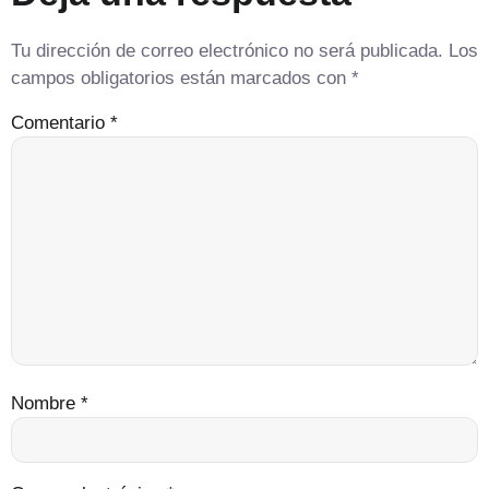
Tu dirección de correo electrónico no será publicada.
Los
campos obligatorios están marcados con
*
Comentario
*
Nombre
*