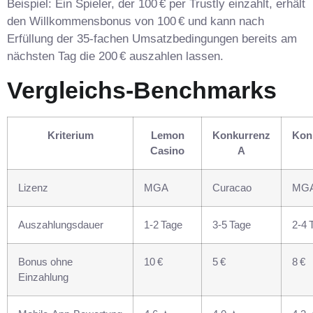
Beispiel: Ein Spieler, der 100 € per Trustly einzahlt, erhält
den Willkommensbonus von 100 € und kann nach
Erfüllung der 35‑fachen Umsatzbedingungen bereits am
nächsten Tag die 200 € auszahlen lassen.
Vergleichs‑Benchmarks
Kriterium
Lemon
Konkurrenz
Kon
Casino
A
Lizenz
MGA
Curacao
MG
Auszahlungsdauer
1‑2 Tage
3‑5 Tage
2‑4 
Bonus ohne
10 €
5 €
8 €
Einzahlung