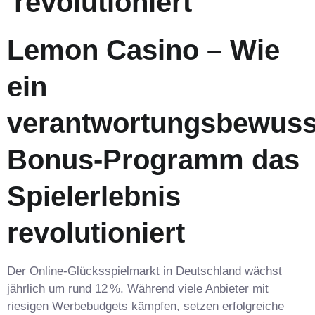
revolutioniert
Lemon Casino – Wie
ein
verantwortungsbewuss
Bonus‑Programm das
Spielerlebnis
revolutioniert
Der Online‑Glücksspielmarkt in Deutschland wächst
jährlich um rund 12 %. Während viele Anbieter mit
riesigen Werbebudgets kämpfen, setzen erfolgreiche