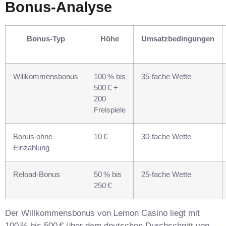
Bonus‑Analyse
Bonus‑Typ
Höhe
Umsatzbedingungen
Willkommensbonus
100 % bis
35‑fache Wette
500 € +
200
Freispiele
Bonus ohne
10 €
30‑fache Wette
Einzahlung
Reload‑Bonus
50 % bis
25‑fache Wette
250 €
Der Willkommensbonus von Lemon Casino liegt mit
100 % bis 500 € über dem deutschen Durchschnitt von