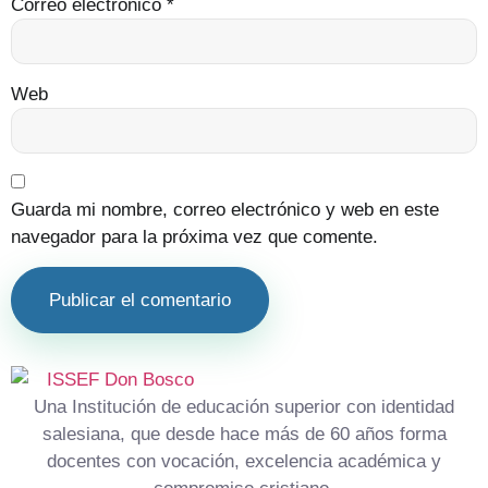
Correo electrónico
*
Web
Guarda mi nombre, correo electrónico y web en este
navegador para la próxima vez que comente.
Una Institución de educación superior con identidad
salesiana, que desde hace más de 60 años forma
docentes con vocación, excelencia académica y