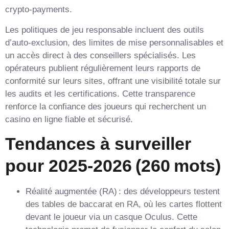
crypto‑payments.
Les politiques de jeu responsable incluent des outils
d’auto‑exclusion, des limites de mise personnalisables et
un accès direct à des conseillers spécialisés. Les
opérateurs publient régulièrement leurs rapports de
conformité sur leurs sites, offrant une visibilité totale sur
les audits et les certifications. Cette transparence
renforce la confiance des joueurs qui recherchent un
casino en ligne fiable et sécurisé.
Tendances à surveiller
pour 2025‑2026 (260 mots)
Réalité augmentée (RA) : des développeurs testent
des tables de baccarat en RA, où les cartes flottent
devant le joueur via un casque Oculus. Cette