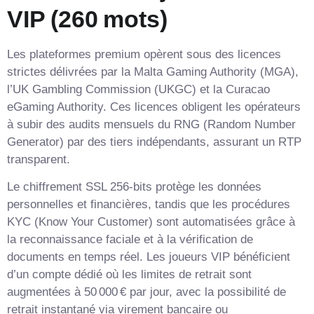
VIP (260 mots)
Les plateformes premium opèrent sous des licences
strictes délivrées par la Malta Gaming Authority (MGA),
l’UK Gambling Commission (UKGC) et la Curacao
eGaming Authority. Ces licences obligent les opérateurs
à subir des audits mensuels du RNG (Random Number
Generator) par des tiers indépendants, assurant un RTP
transparent.
Le chiffrement SSL 256‑bits protège les données
personnelles et financières, tandis que les procédures
KYC (Know Your Customer) sont automatisées grâce à
la reconnaissance faciale et à la vérification de
documents en temps réel. Les joueurs VIP bénéficient
d’un compte dédié où les limites de retrait sont
augmentées à 50 000 € par jour, avec la possibilité de
retrait instantané via virement bancaire ou