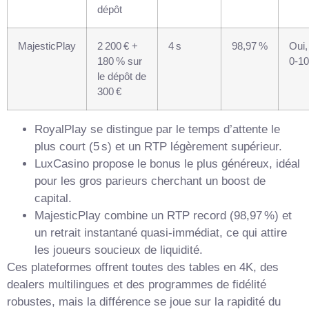
dépôt
MajesticPlay
2 200 € +
4 s
98,97 %
Oui,
180 % sur
0‑10
le dépôt de
300 €
RoyalPlay se distingue par le temps d’attente le
plus court (5 s) et un RTP légèrement supérieur.
LuxCasino propose le bonus le plus généreux, idéal
pour les gros parieurs cherchant un boost de
capital.
MajesticPlay combine un RTP record (98,97 %) et
un retrait instantané quasi‑immédiat, ce qui attire
les joueurs soucieux de liquidité.
Ces plateformes offrent toutes des tables en 4K, des
dealers multilingues et des programmes de fidélité
robustes, mais la différence se joue sur la rapidité du