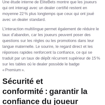
Une étude interne de EliteBets montre que les joueurs
qui ont interagi avec un dealer certifié restent en
moyenne 22 % plus longtemps que ceux qui ont joué
avec un dealer standard.
L’interaction multilingue permet également de réduire le
taux d’abandon, car les joueurs peuvent poser des
questions sur les règles ou les promotions dans leur
langue maternelle. Le sourire, le regard direct et les
réponses rapides renforcent la confiance, ce qui se
traduit par un taux de dépôt récurrent supérieur de 15 %
sur les tables où le dealer possède le badge
« Premium ».
Sécurité et
conformité : garantir la
confiance du joueur