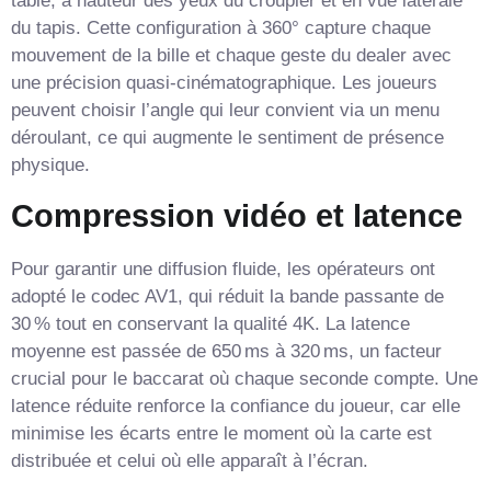
table, à hauteur des yeux du croupier et en vue latérale
du tapis. Cette configuration à 360° capture chaque
mouvement de la bille et chaque geste du dealer avec
une précision quasi‑cinématographique. Les joueurs
peuvent choisir l’angle qui leur convient via un menu
déroulant, ce qui augmente le sentiment de présence
physique.
Compression vidéo et latence
Pour garantir une diffusion fluide, les opérateurs ont
adopté le codec AV1, qui réduit la bande passante de
30 % tout en conservant la qualité 4K. La latence
moyenne est passée de 650 ms à 320 ms, un facteur
crucial pour le baccarat où chaque seconde compte. Une
latence réduite renforce la confiance du joueur, car elle
minimise les écarts entre le moment où la carte est
distribuée et celui où elle apparaît à l’écran.