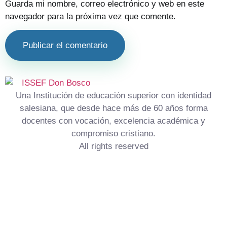
Guarda mi nombre, correo electrónico y web en este
navegador para la próxima vez que comente.
Una Institución de educación superior con identidad
salesiana, que desde hace más de 60 años forma
docentes con vocación, excelencia académica y
compromiso cristiano.
All rights reserved