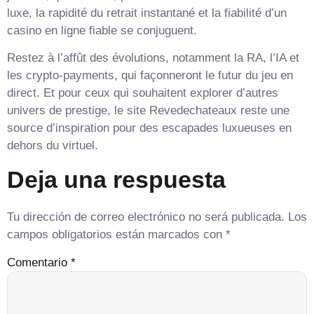
luxe, la rapidité du retrait instantané et la fiabilité d’un
casino en ligne fiable se conjuguent.
Restez à l’affût des évolutions, notamment la RA, l’IA et
les crypto‑payments, qui façonneront le futur du jeu en
direct. Et pour ceux qui souhaitent explorer d’autres
univers de prestige, le site Revedechateaux reste une
source d’inspiration pour des escapades luxueuses en
dehors du virtuel.
Deja una respuesta
Tu dirección de correo electrónico no será publicada.
Los
campos obligatorios están marcados con
*
Comentario
*