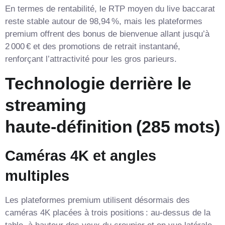
En termes de rentabilité, le RTP moyen du live baccarat
reste stable autour de 98,94 %, mais les plateformes
premium offrent des bonus de bienvenue allant jusqu’à
2 000 € et des promotions de retrait instantané,
renforçant l’attractivité pour les gros parieurs.
Technologie derrière le
streaming
haute‑définition (285 mots)
Caméras 4K et angles
multiples
Les plateformes premium utilisent désormais des
caméras 4K placées à trois positions : au-dessus de la