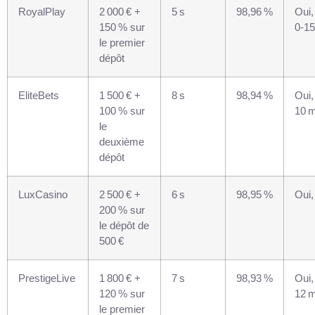
RoyalPlay
2 000 € +
5 s
98,96 %
Oui,
150 % sur
0‑15
le premier
dépôt
EliteBets
1 500 € +
8 s
98,94 %
Oui,
100 % sur
10 m
le
deuxième
dépôt
LuxCasino
2 500 € +
6 s
98,95 %
Oui,
200 % sur
le dépôt de
500 €
PrestigeLive
1 800 € +
7 s
98,93 %
Oui,
120 % sur
12 m
le premier