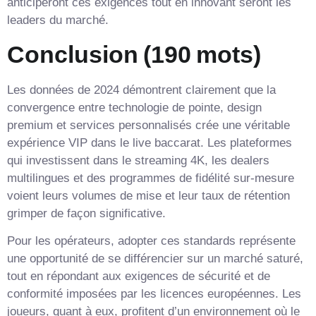
anticiperont ces exigences tout en innovant seront les
leaders du marché.
Conclusion (190 mots)
Les données de 2024 démontrent clairement que la
convergence entre technologie de pointe, design
premium et services personnalisés crée une véritable
expérience VIP dans le live baccarat. Les plateformes
qui investissent dans le streaming 4K, les dealers
multilingues et des programmes de fidélité sur‑mesure
voient leurs volumes de mise et leur taux de rétention
grimper de façon significative.
Pour les opérateurs, adopter ces standards représente
une opportunité de se différencier sur un marché saturé,
tout en répondant aux exigences de sécurité et de
conformité imposées par les licences européennes. Les
joueurs, quant à eux, profitent d’un environnement où le