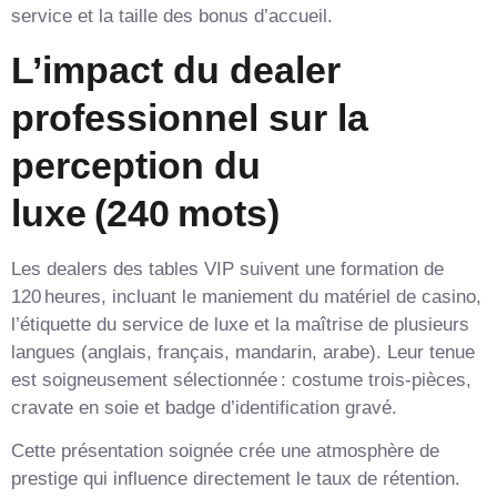
service et la taille des bonus d’accueil.
L’impact du dealer
professionnel sur la
perception du
luxe (240 mots)
Les dealers des tables VIP suivent une formation de
120 heures, incluant le maniement du matériel de casino,
l’étiquette du service de luxe et la maîtrise de plusieurs
langues (anglais, français, mandarin, arabe). Leur tenue
est soigneusement sélectionnée : costume trois‑pièces,
cravate en soie et badge d’identification gravé.
Cette présentation soignée crée une atmosphère de
prestige qui influence directement le taux de rétention.