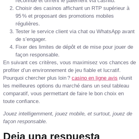
reconnue et offrent le paiement via cashlib.
Choisir des casinos affichant un RTP supérieur à
95 % et proposant des promotions mobiles
régulières.
Tester le service client via chat ou WhatsApp avant
de s’engager.
Fixer des limites de dépôt et de mise pour jouer de
façon responsable.
En suivant ces critères, vous maximisez vos chances de
profiter d’un environnement de jeu fiable et lucratif.
Pourquoi chercher plus loin ?
casino en ligne avis
réunit
les meilleures options du marché dans un seul tableau
comparatif, vous permettant de faire le bon choix en
toute confiance.
Jouez intelligemment, jouez mobile, et surtout, jouez de
façon responsable.
Deja una respuesta