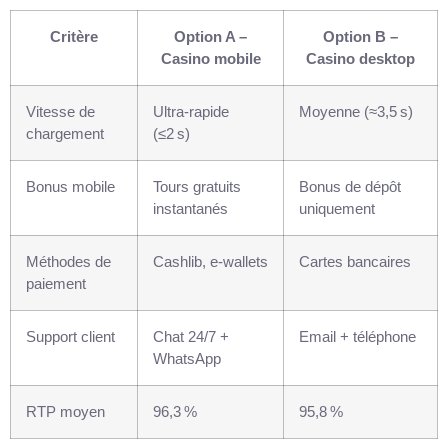
Critère
Option A –
Option B –
Casino mobile
Casino desktop
Vitesse de
Ultra‑rapide
Moyenne (≈3,5 s)
chargement
(≤2 s)
Bonus mobile
Tours gratuits
Bonus de dépôt
instantanés
uniquement
Méthodes de
Cashlib, e‑wallets
Cartes bancaires
paiement
Support client
Chat 24/7 +
Email + téléphone
WhatsApp
RTP moyen
96,3 %
95,8 %