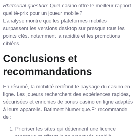
Rhetorical question:
Quel casino offre le meilleur rapport
qualité‑prix pour un joueur mobile ?
L’analyse montre que les plateformes mobiles
surpassent les versions desktop sur presque tous les
points clés, notamment la rapidité et les promotions
ciblées.
Conclusions et
recommandations
En résumé, la mobilité redéfinit le paysage du casino en
ligne. Les joueurs recherchent des expériences rapides,
sécurisées et enrichies de bonus casino en ligne adaptés
à leurs appareils. Batiment Numerique.Fr recommande
de :
Prioriser les sites qui détiennent une licence