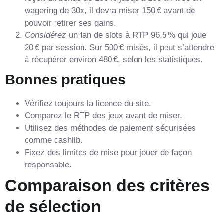
wagering de 30x, il devra miser 150 € avant de
pouvoir retirer ses gains.
Considérez
un fan de slots à RTP 96,5 % qui joue
20 € par session. Sur 500 € misés, il peut s’attendre
à récupérer environ 480 €, selon les statistiques.
Bonnes pratiques
Vérifiez toujours la licence du site.
Comparez le RTP des jeux avant de miser.
Utilisez des méthodes de paiement sécurisées
comme cashlib.
Fixez des limites de mise pour jouer de façon
responsable.
Comparaison des critères
de sélection