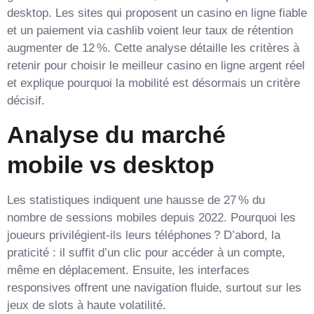
desktop. Les sites qui proposent un casino en ligne fiable
et un paiement via cashlib voient leur taux de rétention
augmenter de 12 %. Cette analyse détaille les critères à
retenir pour choisir le meilleur casino en ligne argent réel
et explique pourquoi la mobilité est désormais un critère
décisif.
Analyse du marché
mobile vs desktop
Les statistiques indiquent une hausse de 27 % du
nombre de sessions mobiles depuis 2022. Pourquoi les
joueurs privilégient‑ils leurs téléphones ? D’abord, la
praticité : il suffit d’un clic pour accéder à un compte,
même en déplacement. Ensuite, les interfaces
responsives offrent une navigation fluide, surtout sur les
jeux de slots à haute volatilité.