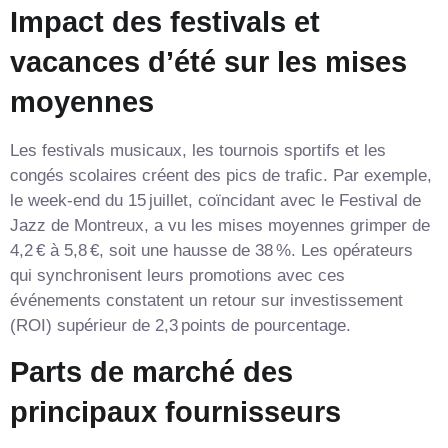
Impact des festivals et
vacances d’été sur les mises
moyennes
Les festivals musicaux, les tournois sportifs et les
congés scolaires créent des pics de trafic. Par exemple,
le week‑end du 15 juillet, coïncidant avec le Festival de
Jazz de Montreux, a vu les mises moyennes grimper de
4,2 € à 5,8 €, soit une hausse de 38 %. Les opérateurs
qui synchronisent leurs promotions avec ces
événements constatent un retour sur investissement
(ROI) supérieur de 2,3 points de pourcentage.
Parts de marché des
principaux fournisseurs