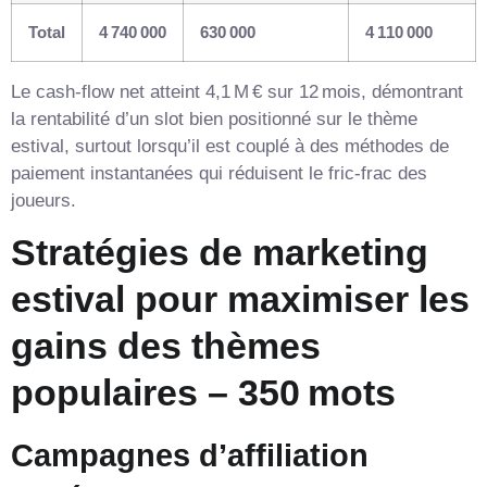
Total
4 740 000
630 000
4 110 000
Le cash‑flow net atteint 4,1 M € sur 12 mois, démontrant
la rentabilité d’un slot bien positionné sur le thème
estival, surtout lorsqu’il est couplé à des méthodes de
paiement instantanées qui réduisent le fric‑frac des
joueurs.
Stratégies de marketing
estival pour maximiser les
gains des thèmes
populaires – 350 mots
Campagnes d’affiliation