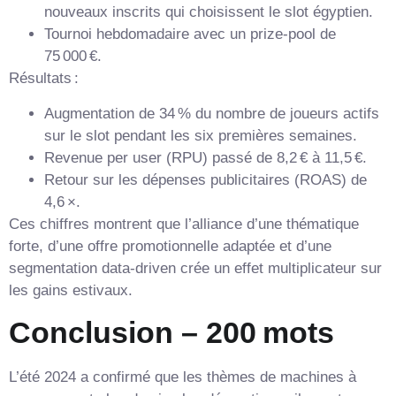
nouveaux inscrits qui choisissent le slot égyptien.
Tournoi hebdomadaire avec un prize‑pool de
75 000 €.
Résultats :
Augmentation de 34 % du nombre de joueurs actifs
sur le slot pendant les six premières semaines.
Revenue per user (RPU) passé de 8,2 € à 11,5 €.
Retour sur les dépenses publicitaires (ROAS) de
4,6 ×.
Ces chiffres montrent que l’alliance d’une thématique
forte, d’une offre promotionnelle adaptée et d’une
segmentation data‑driven crée un effet multiplicateur sur
les gains estivaux.
Conclusion – 200 mots
L’été 2024 a confirmé que les thèmes de machines à