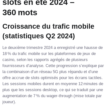
slots en été 2024 –
360 mots
Croissance du trafic mobile
(statistiques Q2 2024)
Le deuxième trimestre 2024 a enregistré une hausse de
18 % du trafic mobile sur les plateformes de jeux de
casino, selon les rapports agrégés de plusieurs
fournisseurs d’analyse. Cette progression s’explique par
la combinaison d’un réseau 5G plus répandu et d’une
offre accrue de slots optimisés pour les écrans tactiles.
Les sessions mobiles durent en moyenne 12 minutes de
plus que les sessions desktop, ce qui se traduit par une
augmentation de 7 % du wager‑through (mise totale par
joueur).