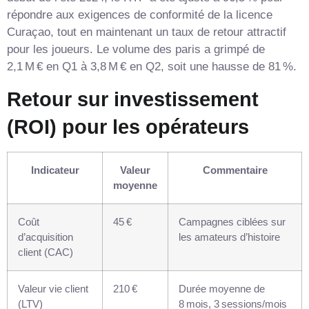
répondre aux exigences de conformité de la licence
Curaçao, tout en maintenant un taux de retour attractif
pour les joueurs. Le volume des paris a grimpé de
2,1 M € en Q1 à 3,8 M € en Q2, soit une hausse de 81 %.
Retour sur investissement
(ROI) pour les opérateurs
Indicateur
Valeur
Commentaire
moyenne
Coût
45 €
Campagnes ciblées sur
d’acquisition
les amateurs d’histoire
client (CAC)
Valeur vie client
210 €
Durée moyenne de
(LTV)
8 mois, 3 sessions/mois