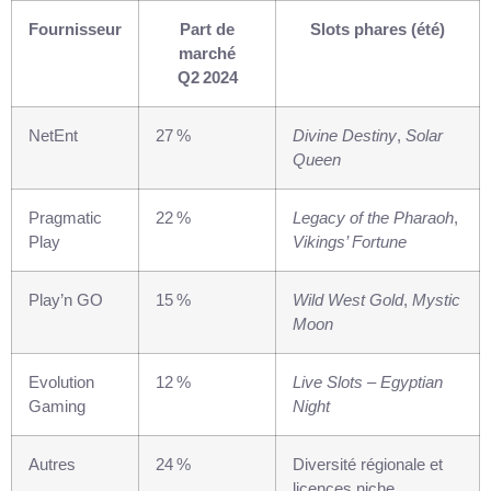
Fournisseur
Part de
Slots phares (été)
marché
Q2 2024
NetEnt
27 %
Divine Destiny
,
Solar
Queen
Pragmatic
22 %
Legacy of the Pharaoh
,
Play
Vikings’ Fortune
Play’n GO
15 %
Wild West Gold
,
Mystic
Moon
Evolution
12 %
Live Slots – Egyptian
Gaming
Night
Autres
24 %
Diversité régionale et
licences niche