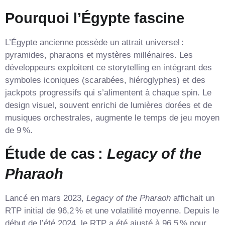
Pourquoi l’Égypte fascine
L’Égypte ancienne possède un attrait universel :
pyramides, pharaons et mystères millénaires. Les
développeurs exploitent ce storytelling en intégrant des
symboles iconiques (scarabées, hiéroglyphes) et des
jackpots progressifs qui s’alimentent à chaque spin. Le
design visuel, souvent enrichi de lumières dorées et de
musiques orchestrales, augmente le temps de jeu moyen
de 9 %.
Étude de cas :
Legacy of the
Pharaoh
Lancé en mars 2023,
Legacy of the Pharaoh
affichait un
RTP initial de 96,2 % et une volatilité moyenne. Depuis le
début de l’été 2024, le RTP a été ajusté à 96,5 % pour