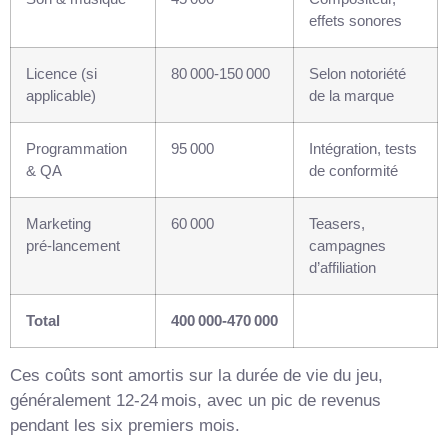
effets sonores
Licence (si
80 000‑150 000
Selon notoriété
applicable)
de la marque
Programmation
95 000
Intégration, tests
& QA
de conformité
Marketing
60 000
Teasers,
pré‑lancement
campagnes
d’affiliation
Total
400 000‑470 000
Ces coûts sont amortis sur la durée de vie du jeu,
généralement 12‑24 mois, avec un pic de revenus
pendant les six premiers mois.