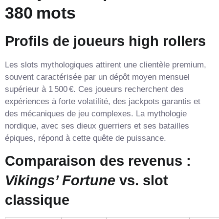
380 mots
Profils de joueurs high rollers
Les slots mythologiques attirent une clientèle premium,
souvent caractérisée par un dépôt moyen mensuel
supérieur à 1 500 €. Ces joueurs recherchent des
expériences à forte volatilité, des jackpots garantis et
des mécaniques de jeu complexes. La mythologie
nordique, avec ses dieux guerriers et ses batailles
épiques, répond à cette quête de puissance.
Comparaison des revenus :
Vikings’ Fortune
vs. slot
classique