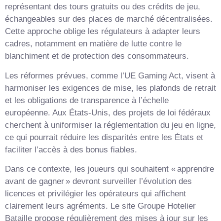
représentant des tours gratuits ou des crédits de jeu,
échangeables sur des places de marché décentralisées.
Cette approche oblige les régulateurs à adapter leurs
cadres, notamment en matière de lutte contre le
blanchiment et de protection des consommateurs.
Les réformes prévues, comme l’UE Gaming Act, visent à
harmoniser les exigences de mise, les plafonds de retrait
et les obligations de transparence à l’échelle
européenne. Aux États‑Unis, des projets de loi fédéraux
cherchent à uniformiser la réglementation du jeu en ligne,
ce qui pourrait réduire les disparités entre les États et
faciliter l’accès à des bonus fiables.
Dans ce contexte, les joueurs qui souhaitent « apprendre
avant de gagner » devront surveiller l’évolution des
licences et privilégier les opérateurs qui affichent
clairement leurs agréments. Le site Groupe Hotelier
Bataille propose régulièrement des mises à jour sur les