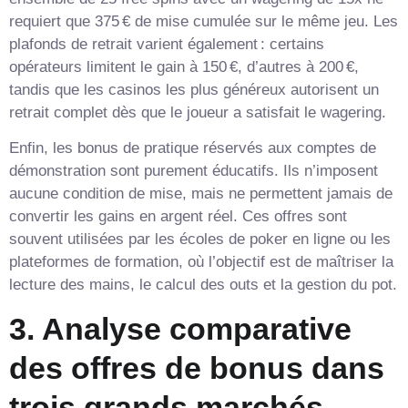
requiert que 375 € de mise cumulée sur le même jeu. Les
plafonds de retrait varient également : certains
opérateurs limitent le gain à 150 €, d’autres à 200 €,
tandis que les casinos les plus généreux autorisent un
retrait complet dès que le joueur a satisfait le wagering.
Enfin, les bonus de pratique réservés aux comptes de
démonstration sont purement éducatifs. Ils n’imposent
aucune condition de mise, mais ne permettent jamais de
convertir les gains en argent réel. Ces offres sont
souvent utilisées par les écoles de poker en ligne ou les
plateformes de formation, où l’objectif est de maîtriser la
lecture des mains, le calcul des outs et la gestion du pot.
3. Analyse comparative
des offres de bonus dans
trois grands marchés