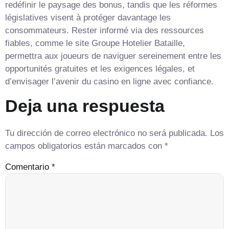
redéfinir le paysage des bonus, tandis que les réformes
législatives visent à protéger davantage les
consommateurs. Rester informé via des ressources
fiables, comme le site Groupe Hotelier Bataille,
permettra aux joueurs de naviguer sereinement entre les
opportunités gratuites et les exigences légales, et
d’envisager l’avenir du casino en ligne avec confiance.
Deja una respuesta
Tu dirección de correo electrónico no será publicada.
Los
campos obligatorios están marcados con
*
Comentario
*