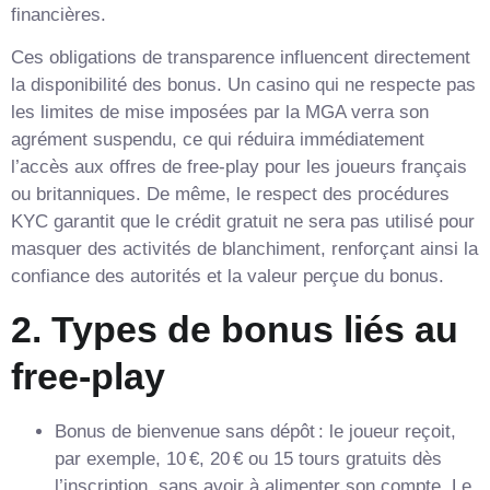
financières.
Ces obligations de transparence influencent directement
la disponibilité des bonus. Un casino qui ne respecte pas
les limites de mise imposées par la MGA verra son
agrément suspendu, ce qui réduira immédiatement
l’accès aux offres de free‑play pour les joueurs français
ou britanniques. De même, le respect des procédures
KYC garantit que le crédit gratuit ne sera pas utilisé pour
masquer des activités de blanchiment, renforçant ainsi la
confiance des autorités et la valeur perçue du bonus.
2. Types de bonus liés au
free‑play
Bonus de bienvenue sans dépôt : le joueur reçoit,
par exemple, 10 €, 20 € ou 15 tours gratuits dès
l’inscription, sans avoir à alimenter son compte. Le