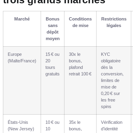
Marché
Bonus
Conditions
Restrictions
sans
de mise
légales
dépôt
moyen
Europe
15 € ou
30x le
KYC
(Malte/France)
20
bonus,
obligatoire
tours
plafond
dès la
gratuits
retrait 100 €
conversion,
limites de
mise de
0,20 € sur
les free
spins
États‑Unis
10 € ou
35x le
Vérification
(New Jersey)
10
bonus,
d’identité