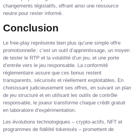
changements législatifs, offrant ainsi une ressource
neutre pour rester informé.
Conclusion
Le free‑play représente bien plus qu’une simple offre
promotionnelle : c’est un outil d’apprentissage, un moyen
de tester le RTP et la volatilité d’un jeu, et une porte
d’entrée vers le jeu responsable. La conformité
réglementaire assure que ces bonus restent
transparents, sécurisés et réellement exploitables. En
choisissant judicieusement ses offres, en suivant un plan
de jeu structuré et en utilisant les outils de contrôle
responsable, le joueur transforme chaque crédit gratuit
en laboratoire d’expérimentation.
Les évolutions technologiques – crypto‑actifs, NFT et
programmes de fidélité tokenisés – promettent de