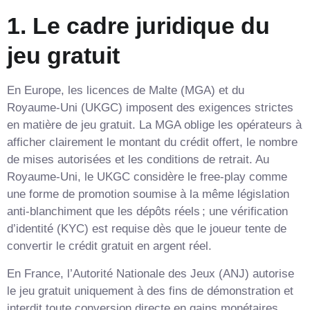
1. Le cadre juridique du
jeu gratuit
En Europe, les licences de Malte (MGA) et du
Royaume‑Uni (UKGC) imposent des exigences strictes
en matière de jeu gratuit. La MGA oblige les opérateurs à
afficher clairement le montant du crédit offert, le nombre
de mises autorisées et les conditions de retrait. Au
Royaume‑Uni, le UKGC considère le free‑play comme
une forme de promotion soumise à la même législation
anti‑blanchiment que les dépôts réels ; une vérification
d’identité (KYC) est requise dès que le joueur tente de
convertir le crédit gratuit en argent réel.
En France, l’Autorité Nationale des Jeux (ANJ) autorise
le jeu gratuit uniquement à des fins de démonstration et
interdit toute conversion directe en gains monétaires,