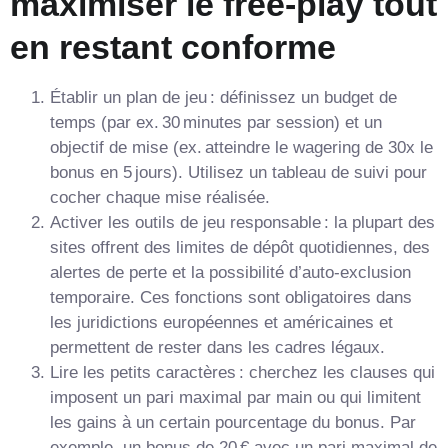
maximiser le free‑play tout
en restant conforme
Établir un plan de jeu : définissez un budget de
temps (par ex. 30 minutes par session) et un
objectif de mise (ex. atteindre le wagering de 30x le
bonus en 5 jours). Utilisez un tableau de suivi pour
cocher chaque mise réalisée.
Activer les outils de jeu responsable : la plupart des
sites offrent des limites de dépôt quotidiennes, des
alertes de perte et la possibilité d’auto‑exclusion
temporaire. Ces fonctions sont obligatoires dans
les juridictions européennes et américaines et
permettent de rester dans les cadres légaux.
Lire les petits caractères : cherchez les clauses qui
imposent un pari maximal par main ou qui limitent
les gains à un certain pourcentage du bonus. Par
exemple, un bonus de 20 € avec un pari maximal de