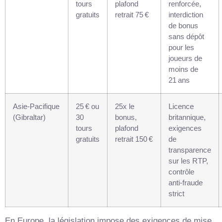
tours
plafond
renforcée,
gratuits
retrait 75 €
interdiction
de bonus
sans dépôt
pour les
joueurs de
moins de
21 ans
Asie‑Pacifique
25 € ou
25x le
Licence
(Gibraltar)
30
bonus,
britannique,
tours
plafond
exigences
gratuits
retrait 150 €
de
transparence
sur les RTP,
contrôle
anti‑fraude
strict
En Europe, la législation impose des exigences de mise