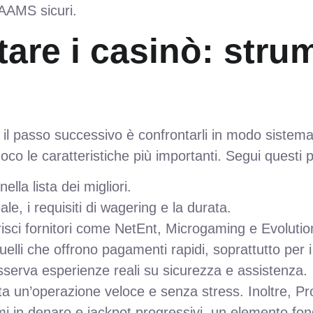
 AAMS sicuri.
are i casinò: strum
ò, il passo successivo è confrontarli in modo sistem
co le caratteristiche più importanti. Segui questi 
lla lista dei migliori.
ale, i requisiti di wagering e la durata.
ferisci fornitori come NetEnt, Microgaming e Evolutio
quelli che offrono pagamenti rapidi, soprattutto per i
osserva esperienze reali su sicurezza e assistenza.
ta un’operazione veloce e senza stress. Inoltre, Pr
mi in denaro e jackpot progressivi, un elemento f