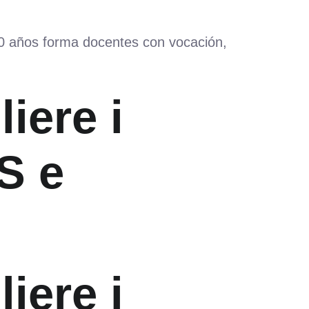
60 años forma docentes con vocación,
iere i
S e
iere i