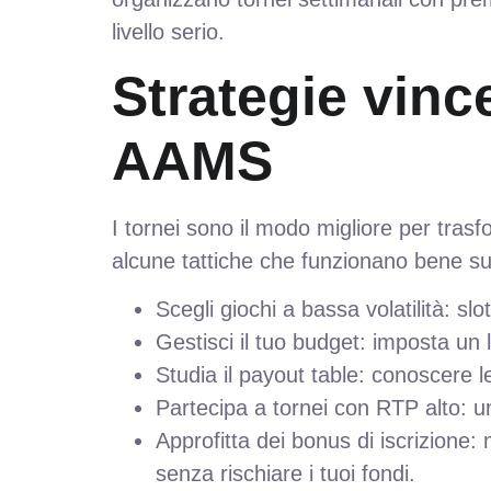
livello serio.
Strategie vinc
AAMS
I tornei sono il modo migliore per tras
alcune tattiche che funzionano bene sui
Scegli giochi a bassa volatilità: sl
Gestisci il tuo budget: imposta un l
Studia il payout table: conoscere l
Partecipa a tornei con RTP alto: un 
Approfitta dei bonus di iscrizione: 
senza rischiare i tuoi fondi.