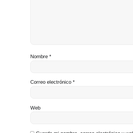
Nombre
*
Correo electrónico
*
Web