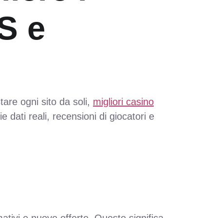
S e
are ogni sito da soli,
migliori casino
e dati reali, recensioni di giocatori e
tivi e nuove offerte. Questo significa