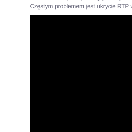
Częstym problemem jest ukrycie RTP w r