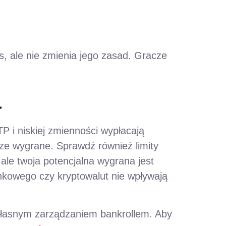
ale nie zmienia jego zasad. Gracze
a
 i niskiej zmienności wypłacają
sze wygrane. Sprawdź również limity
 ale twoja potencjalna wygrana jest
nkowego czy kryptowalut nie wpływają
łasnym zarządzaniem bankrollem. Aby