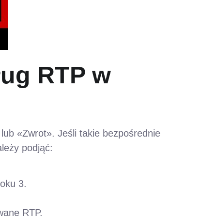
dług RTP w
lub «Zwrot». Jeśli takie bezpośrednie
ależy podjąć:
roku 3.
owane RTP.