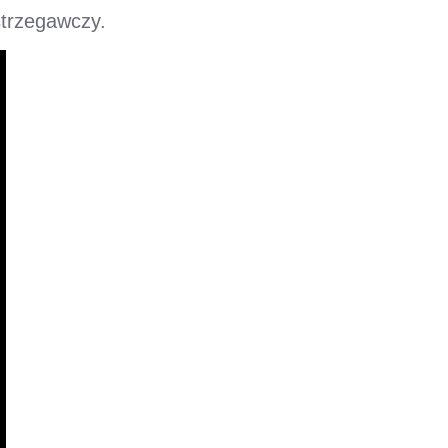
strzegawczy.