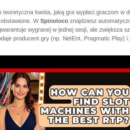
 to teoretyczna kwota, jaką gra wypłaci graczom w
ł obstawione. W
Spinoloco
znajdziesz automatyczne 
warantuje wygranej w jednej sesji, ale zwiększa s
daje producent gry (np. NetEnt, Pragmatic Play) i