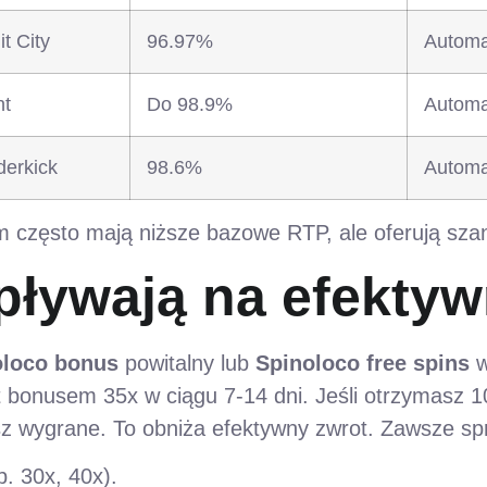
it City
96.97%
Automa
nt
Do 98.9%
Automa
erkick
98.6%
Automa
 często mają niższe bazowe RTP, ale oferują sza
pływają na efekty
oloco bonus
powitalny lub
Spinoloco free spins
w
 bonusem 35x w ciągu 7-14 dni. Jeśli otrzymasz 1
sz wygrane. To obniża efektywny zwrot. Zawsze sp
 30x, 40x).