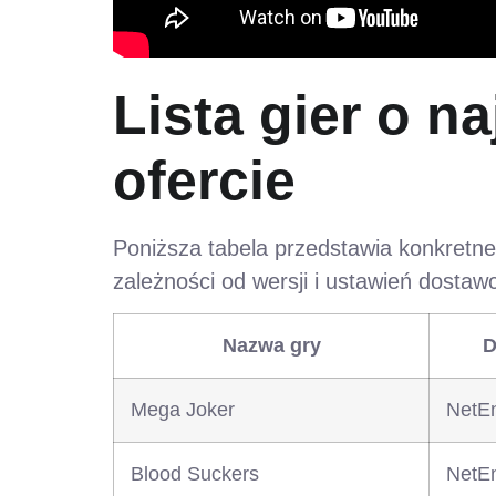
Lista gier o 
ofercie
Poniższa tabela przedstawia konkretne
zależności od wersji i ustawień dostaw
Nazwa gry
D
Mega Joker
NetE
Blood Suckers
NetE