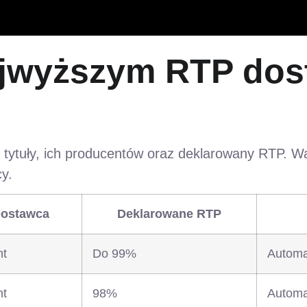
najwyższym RTP do
 tytuły, ich producentów oraz deklarowany RTP. Wa
cy.
ostawca
Deklarowane RTP
nt
Do 99%
Automa
nt
98%
Automa