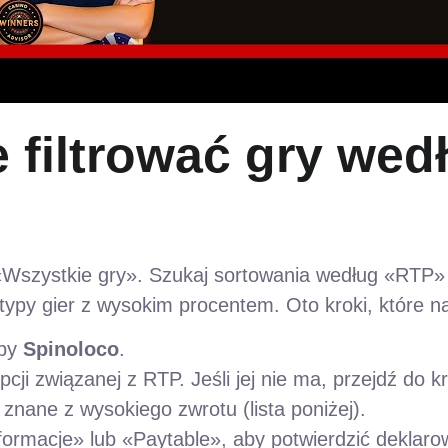
e filtrować gry we
 «Wszystkie gry». Szukaj sortowania według «RTP» 
 typy gier z wysokim procentem. Oto kroki, które n
bby
Spinoloco
.
opcji związanej z RTP. Jeśli jej nie ma, przejdź do k
znane z wysokiego zwrotu (lista poniżej).
nformacje» lub «Paytable», aby potwierdzić deklar