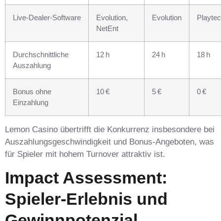
Live‑Dealer‑Software
Evolution,
Evolution
Playte
NetEnt
Durchschnittliche
12 h
24 h
18 h
Auszahlung
Bonus ohne
10 €
5 €
0 €
Einzahlung
Lemon Casino übertrifft die Konkurrenz insbesondere bei
Auszahlungsgeschwindigkeit und Bonus‑Angeboten, was
für Spieler mit hohem Turnover attraktiv ist.
Impact Assessment:
Spieler‑Erlebnis und
Gewinnpotenzial