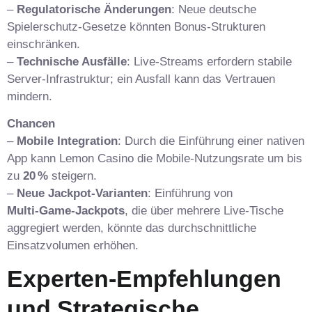
–
Regulatorische Änderungen
: Neue deutsche
Spielerschutz‑Gesetze könnten Bonus‑Strukturen
einschränken.
–
Technische Ausfälle
: Live‑Streams erfordern stabile
Server‑Infrastruktur; ein Ausfall kann das Vertrauen
mindern.
Chancen
–
Mobile Integration
: Durch die Einführung einer nativen
App kann Lemon Casino die Mobile‑Nutzungsrate um bis
zu
20 %
steigern.
–
Neue Jackpot‑Varianten
: Einführung von
Multi‑Game‑Jackpots
, die über mehrere Live‑Tische
aggregiert werden, könnte das durchschnittliche
Einsatzvolumen erhöhen.
Experten‑Empfehlungen
und Strategische