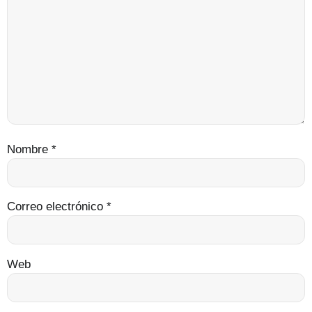
Nombre
*
Correo electrónico
*
Web