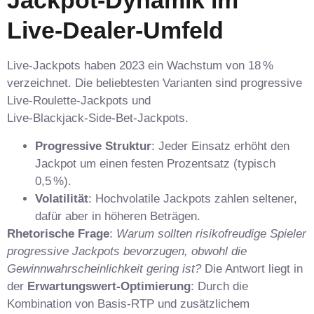
Jackpot‑Dynamik im
Live‑Dealer‑Umfeld
Live‑Jackpots haben 2023 ein Wachstum von 18 %
verzeichnet. Die beliebtesten Varianten sind progressive
Live‑Roulette‑Jackpots und
Live‑Blackjack‑Side‑Bet‑Jackpots.
Progressive Struktur
: Jeder Einsatz erhöht den
Jackpot um einen festen Prozentsatz (typisch
0,5 %).
Volatilität
: Hochvolatile Jackpots zahlen seltener,
dafür aber in höheren Beträgen.
Rhetorische Frage
:
Warum sollten risikofreudige Spieler
progressive Jackpots bevorzugen, obwohl die
Gewinnwahrscheinlichkeit gering ist?
Die Antwort liegt in
der
Erwartungswert‑Optimierung
: Durch die
Kombination von Basis‑RTP und zusätzlichem