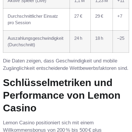
Aktive Spieler (Live)
1,1 M
1,23 M
+11
Durchschnittlicher Einsatz
27 €
29 €
+7
pro Session
Auszahlungsgeschwindigkeit
24 h
18 h
–25
(Durchschnitt)
Die Daten zeigen, dass Geschwindigkeit und mobile
Zugänglichkeit entscheidende Wettbewerbsfaktoren sind.
Schlüsselmetriken und
Performance von Lemon
Casino
Lemon Casino positioniert sich mit einem
Willkommensbonus von 200 % bis 500 € plus