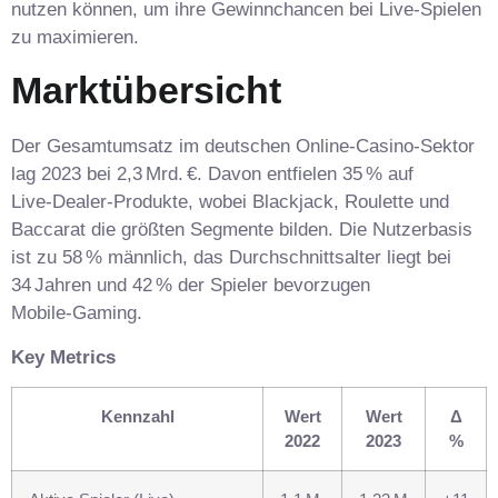
nutzen können, um ihre Gewinnchancen bei Live‑Spielen
zu maximieren.
Marktübersicht
Der Gesamtumsatz im deutschen Online‑Casino‑Sektor
lag 2023 bei 2,3 Mrd. €. Davon entfielen 35 % auf
Live‑Dealer‑Produkte, wobei Blackjack, Roulette und
Baccarat die größten Segmente bilden. Die Nutzerbasis
ist zu 58 % männlich, das Durchschnittsalter liegt bei
34 Jahren und 42 % der Spieler bevorzugen
Mobile‑Gaming.
Key Metrics
Kennzahl
Wert
Wert
Δ
2022
2023
%