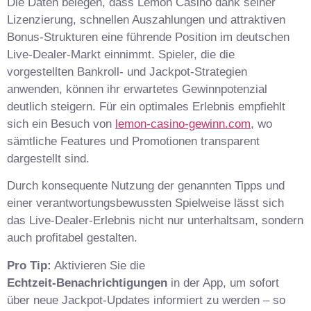
Die Daten belegen, dass Lemon Casino dank seiner
Lizenzierung, schnellen Auszahlungen und attraktiven
Bonus‑Strukturen eine führende Position im deutschen
Live‑Dealer‑Markt einnimmt. Spieler, die die
vorgestellten Bankroll‑ und Jackpot‑Strategien
anwenden, können ihr erwartetes Gewinnpotenzial
deutlich steigern. Für ein optimales Erlebnis empfiehlt
sich ein Besuch von
lemon-casino-gewinn.com
, wo
sämtliche Features und Promotionen transparent
dargestellt sind.
Durch konsequente Nutzung der genannten Tipps und
einer verantwortungsbewussten Spielweise lässt sich
das Live‑Dealer‑Erlebnis nicht nur unterhaltsam, sondern
auch profitabel gestalten.
Pro Tip:
Aktivieren Sie die
Echtzeit‑Benachrichtigungen
in der App, um sofort
über neue Jackpot‑Updates informiert zu werden – so