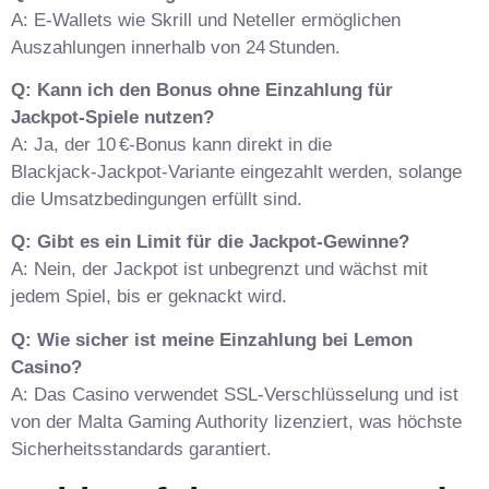
A: E‑Wallets wie Skrill und Neteller ermöglichen
Auszahlungen innerhalb von 24 Stunden.
Q: Kann ich den Bonus ohne Einzahlung für
Jackpot‑Spiele nutzen?
A: Ja, der 10 €‑Bonus kann direkt in die
Blackjack‑Jackpot‑Variante eingezahlt werden, solange
die Umsatzbedingungen erfüllt sind.
Q: Gibt es ein Limit für die Jackpot‑Gewinne?
A: Nein, der Jackpot ist unbegrenzt und wächst mit
jedem Spiel, bis er geknackt wird.
Q: Wie sicher ist meine Einzahlung bei Lemon
Casino?
A: Das Casino verwendet SSL‑Verschlüsselung und ist
von der Malta Gaming Authority lizenziert, was höchste
Sicherheitsstandards garantiert.