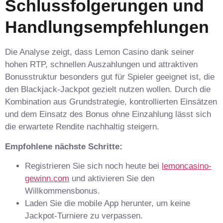
Schlussfolgerungen und
Handlungsempfehlungen
Die Analyse zeigt, dass Lemon Casino dank seiner
hohen RTP, schnellen Auszahlungen und attraktiven
Bonusstruktur besonders gut für Spieler geeignet ist, die
den Blackjack‑Jackpot gezielt nutzen wollen. Durch die
Kombination aus Grundstrategie, kontrollierten Einsätzen
und dem Einsatz des Bonus ohne Einzahlung lässt sich
die erwartete Rendite nachhaltig steigern.
Empfohlene nächste Schritte:
Registrieren Sie sich noch heute bei
lemoncasino-
gewinn.com
und aktivieren Sie den
Willkommensbonus.
Laden Sie die mobile App herunter, um keine
Jackpot‑Turniere zu verpassen.