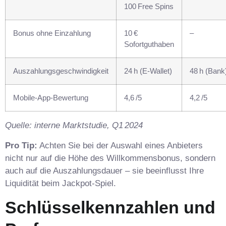
100 Free Spins
Bonus ohne Einzahlung
10 €
–
Sofortguthaben
Auszahlungsgeschwindigkeit
24 h (E‑Wallet)
48 h (Bank
Mobile‑App‑Bewertung
4,6 /5
4,2 /5
Quelle: interne Marktstudie, Q1 2024
Pro Tip:
Achten Sie bei der Auswahl eines Anbieters
nicht nur auf die Höhe des Willkommensbonus, sondern
auch auf die Auszahlungsdauer – sie beeinflusst Ihre
Liquidität beim Jackpot‑Spiel.
Schlüsselkennzahlen und