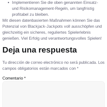
Implementieren Sie die oben genannten Einsatz‑
und Risikomanagement‑Regeln, um langfristig
profitabel zu bleiben.
Mit diesen datenbasierten Maßnahmen können Sie das
Potenzial von Blackjack‑Jackpots voll ausschöpfen und
gleichzeitig ein sicheres, reguliertes Spielerlebnis
genießen. Viel Erfolg und verantwortungsvolles Spielen!
Deja una respuesta
Tu dirección de correo electrónico no será publicada.
Los
campos obligatorios están marcados con
*
Comentario
*