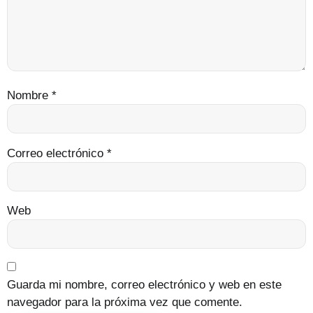
Nombre
*
Correo electrónico
*
Web
Guarda mi nombre, correo electrónico y web en este
navegador para la próxima vez que comente.