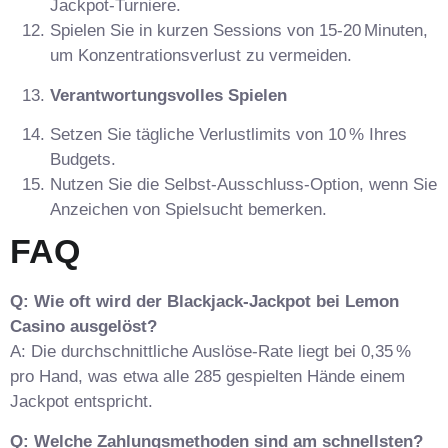
Jackpot‑Turniere.
Spielen Sie in kurzen Sessions von 15‑20 Minuten,
um Konzentrationsverlust zu vermeiden.
Verantwortungsvolles Spielen
Setzen Sie tägliche Verlustlimits von 10 % Ihres
Budgets.
Nutzen Sie die Selbst‑Ausschluss‑Option, wenn Sie
Anzeichen von Spielsucht bemerken.
FAQ
Q: Wie oft wird der Blackjack‑Jackpot bei Lemon
Casino ausgelöst?
A: Die durchschnittliche Auslöse‑Rate liegt bei 0,35 %
pro Hand, was etwa alle 285 gespielten Hände einem
Jackpot entspricht.
Q: Welche Zahlungsmethoden sind am schnellsten?