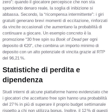
zero”: quando il giocatore percepisce che non sta
spendendo denaro reale, la soglia di inibizione si
abbassa. Secondo, la “ricompensa intermittente”: i giri
gratuiti generano brevi momenti di eccitazione, rinforzati
da vincite occasionali che aumentano la probabilità di
continuare a giocare. Un esempio concreto è la
promozione “30 free spin su
Book of Dead
per ogni
deposito di €20”, che combina un importo minimo di
deposito con un alto potenziale di vincita grazie al RTP
del 96,21 %.
Statistiche di perdita e
dipendenza
Studi interni di alcune piattaforme hanno evidenziato che
i giocatori che accettano free spin hanno una probabilità
del 27 % in più di superare il proprio budget settimanale
rispetto a chi non utilizza bonus. Inoltre, il 12 % di questi