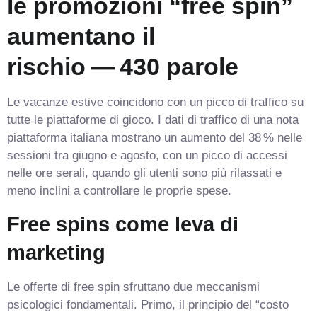
le promozioni “free spin”
aumentano il
rischio — 430 parole
Le vacanze estive coincidono con un picco di traffico su
tutte le piattaforme di gioco. I dati di traffico di una nota
piattaforma italiana mostrano un aumento del 38 % nelle
sessioni tra giugno e agosto, con un picco di accessi
nelle ore serali, quando gli utenti sono più rilassati e
meno inclini a controllare le proprie spese.
Free spins come leva di
marketing
Le offerte di free spin sfruttano due meccanismi
psicologici fondamentali. Primo, il principio del “costo