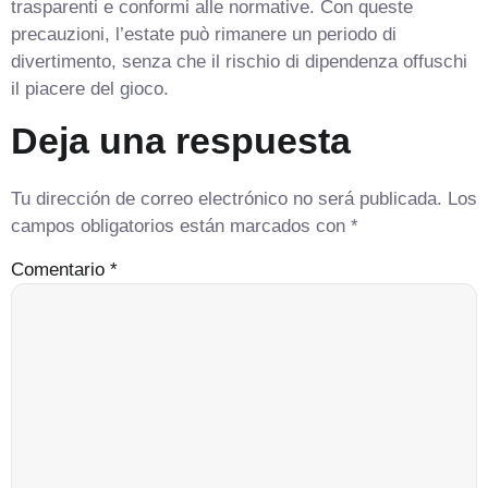
trasparenti e conformi alle normative. Con queste
precauzioni, l’estate può rimanere un periodo di
divertimento, senza che il rischio di dipendenza offuschi
il piacere del gioco.
Deja una respuesta
Tu dirección de correo electrónico no será publicada.
Los
campos obligatorios están marcados con
*
Comentario
*