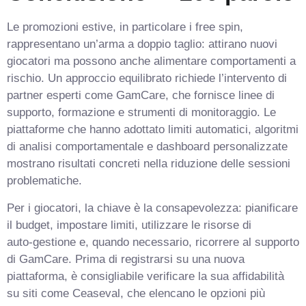
Le promozioni estive, in particolare i free spin,
rappresentano un’arma a doppio taglio: attirano nuovi
giocatori ma possono anche alimentare comportamenti a
rischio. Un approccio equilibrato richiede l’intervento di
partner esperti come GamCare, che fornisce linee di
supporto, formazione e strumenti di monitoraggio. Le
piattaforme che hanno adottato limiti automatici, algoritmi
di analisi comportamentale e dashboard personalizzate
mostrano risultati concreti nella riduzione delle sessioni
problematiche.
Per i giocatori, la chiave è la consapevolezza: pianificare
il budget, impostare limiti, utilizzare le risorse di
auto‑gestione e, quando necessario, ricorrere al supporto
di GamCare. Prima di registrarsi su una nuova
piattaforma, è consigliabile verificare la sua affidabilità
su siti come Ceaseval, che elencano le opzioni più