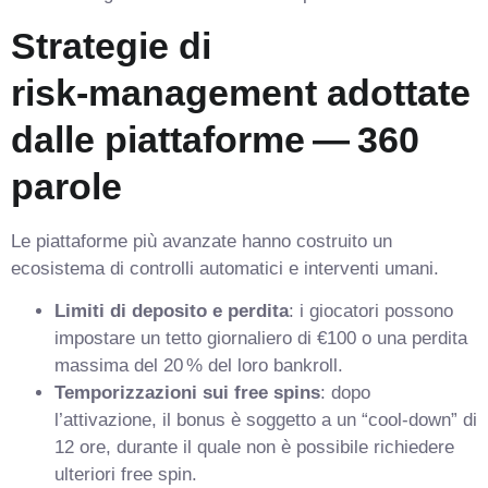
Strategie di
risk‑management adottate
dalle piattaforme — 360
parole
Le piattaforme più avanzate hanno costruito un
ecosistema di controlli automatici e interventi umani.
Limiti di deposito e perdita
: i giocatori possono
impostare un tetto giornaliero di €100 o una perdita
massima del 20 % del loro bankroll.
Temporizzazioni sui free spins
: dopo
l’attivazione, il bonus è soggetto a un “cool‑down” di
12 ore, durante il quale non è possibile richiedere
ulteriori free spin.