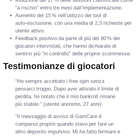
Riduzione del 27 % delle sessioni classificate come
“a rischio” entro tre mesi dall’implementazione.
Aumento del 15 % nell’utilizzo dei tool di
auto‑esclusione, con una media di 2,3 richieste per
utente attivo.
Feedback positivo da parte di più del 80 % dei
giocatori intervistati, che hanno dichiarato di
sentirsi più “in controllo” delle proprie scommesse.
Testimonianze di giocatori
“Ho sempre accettato i free spin senza
pensarci troppo. Dopo aver attivato il limite di
perdita, ho notato che il mio bankroll rimane
più stabile.” (utente anonimo, 27 anni)
“Il messaggio di avviso di GamCare è
comparso proprio quando stavo per fare un
altro deposito impulsivo. Mi ha fatto fermare e