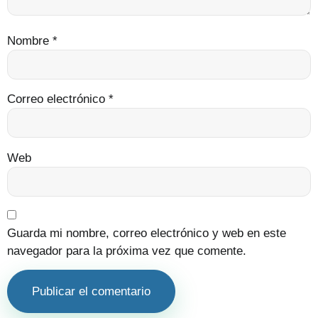
Nombre
*
Correo electrónico
*
Web
Guarda mi nombre, correo electrónico y web en este
navegador para la próxima vez que comente.