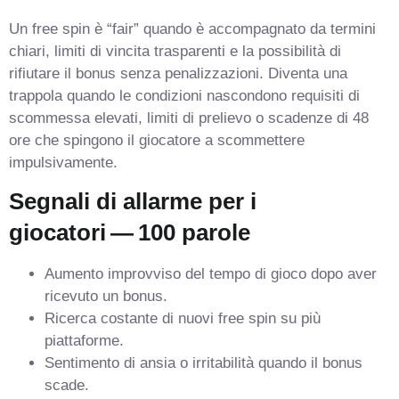
Un free spin è “fair” quando è accompagnato da termini
chiari, limiti di vincita trasparenti e la possibilità di
rifiutare il bonus senza penalizzazioni. Diventa una
trappola quando le condizioni nascondono requisiti di
scommessa elevati, limiti di prelievo o scadenze di 48
ore che spingono il giocatore a scommettere
impulsivamente.
Segnali di allarme per i
giocatori — 100 parole
Aumento improvviso del tempo di gioco dopo aver
ricevuto un bonus.
Ricerca costante di nuovi free spin su più
piattaforme.
Sentimento di ansia o irritabilità quando il bonus
scade.