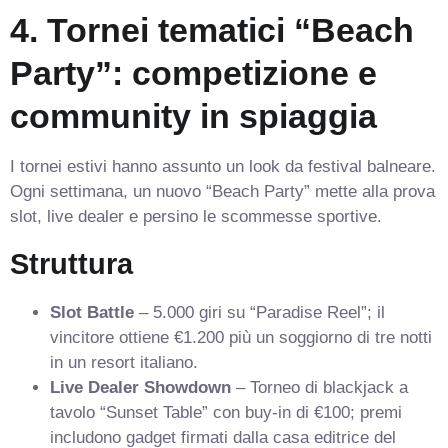
4. Tornei tematici “Beach
Party”: competizione e
community in spiaggia
I tornei estivi hanno assunto un look da festival balneare.
Ogni settimana, un nuovo “Beach Party” mette alla prova
slot, live dealer e persino le scommesse sportive.
Struttura
Slot Battle
– 5.000 giri su “Paradise Reel”; il
vincitore ottiene €1.200 più un soggiorno di tre notti
in un resort italiano.
Live Dealer Showdown
– Torneo di blackjack a
tavolo “Sunset Table” con buy‑in di €100; premi
includono gadget firmati dalla casa editrice del