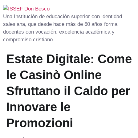
Una Institución de educación superior con identidad
salesiana, que desde hace más de 60 años forma
docentes con vocación, excelencia académica y
compromiso cristiano.
Estate Digitale: Come
le Casinò Online
Sfruttano il Caldo per
Innovare le
Promozioni