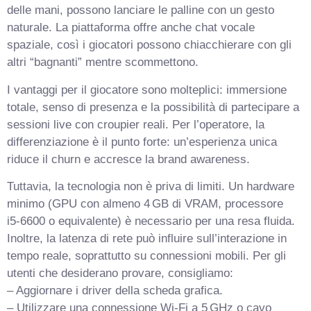
delle mani, possono lanciare le palline con un gesto
naturale. La piattaforma offre anche chat vocale
spaziale, così i giocatori possono chiacchierare con gli
altri “bagnanti” mentre scommettono.
I vantaggi per il giocatore sono molteplici: immersione
totale, senso di presenza e la possibilità di partecipare a
sessioni live con croupier reali. Per l’operatore, la
differenziazione è il punto forte: un’esperienza unica
riduce il churn e accresce la brand awareness.
Tuttavia, la tecnologia non è priva di limiti. Un hardware
minimo (GPU con almeno 4 GB di VRAM, processore
i5‑6600 o equivalente) è necessario per una resa fluida.
Inoltre, la latenza di rete può influire sull’interazione in
tempo reale, soprattutto su connessioni mobili. Per gli
utenti che desiderano provare, consigliamo:
– Aggiornare i driver della scheda grafica.
– Utilizzare una connessione Wi‑Fi a 5 GHz o cavo