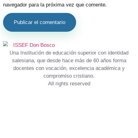
navegador para la próxima vez que comente.
Una Institución de educación superior con identidad
salesiana, que desde hace más de 60 años forma
docentes con vocación, excelencia académica y
compromiso cristiano.
All rights reserved