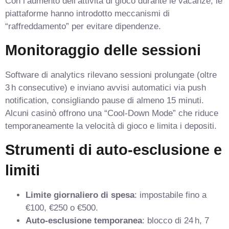
Con l’aumento dell’attività di gioco durante le vacanze, le
piattaforme hanno introdotto meccanismi di
“raffreddamento” per evitare dipendenze.
Monitoraggio delle sessioni
Software di analytics rilevano sessioni prolungate (oltre
3 h consecutive) e inviano avvisi automatici via push
notification, consigliando pause di almeno 15 minuti.
Alcuni casinò offrono una “Cool‑Down Mode” che riduce
temporaneamente la velocità di gioco e limita i depositi.
Strumenti di auto‑esclusione e
limiti
Limite giornaliero di spesa
: impostabile fino a
€100, €250 o €500.
Auto‑esclusione temporanea
: blocco di 24 h, 7