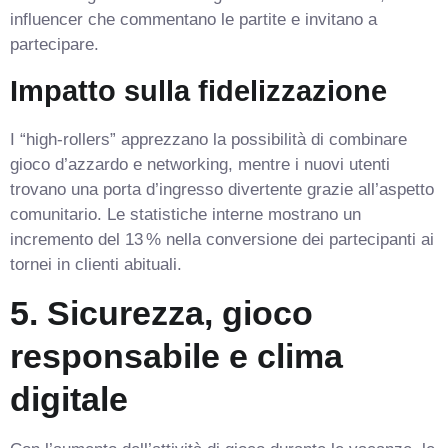
influencer che commentano le partite e invitano a
partecipare.
Impatto sulla fidelizzazione
I “high‑rollers” apprezzano la possibilità di combinare
gioco d’azzardo e networking, mentre i nuovi utenti
trovano una porta d’ingresso divertente grazie all’aspetto
comunitario. Le statistiche interne mostrano un
incremento del 13 % nella conversione dei partecipanti ai
tornei in clienti abituali.
5. Sicurezza, gioco
responsabile e clima
digitale