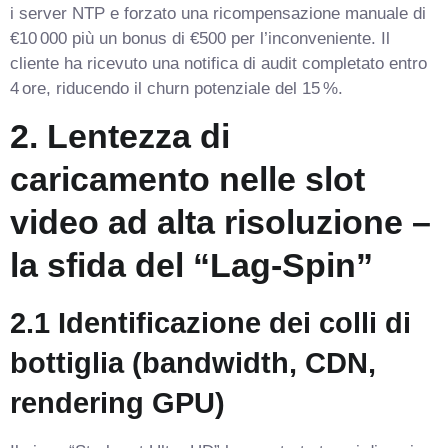
i server NTP e forzato una ricompensazione manuale di
€10 000 più un bonus di €500 per l’inconveniente. Il
cliente ha ricevuto una notifica di audit completato entro
4 ore, riducendo il churn potenziale del 15 %.
2. Lentezza di
caricamento nelle slot
video ad alta risoluzione –
la sfida del “Lag‑Spin”
2.1 Identificazione dei colli di
bottiglia (bandwidth, CDN,
rendering GPU)