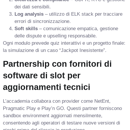
dei dati sensibili.
Log analysis
– utilizzo di ELK stack per tracciare
errori di sincronizzazione.
Soft skills
– comunicazione empatica, gestione
delle dispute e upselling responsabile.
Ogni modulo prevede quiz interattivi e un progetto finale:
la simulazione di un caso “Jackpot Inesistente”.
Partnership con fornitori di
software di slot per
aggiornamenti tecnici
L’accademia collabora con provider come NetEnt,
Pragmatic Play e Play’n GO. Questi partner forniscono
sandbox environment aggiornati mensilmente,
consentendo agli operatori di testare nuove versioni di