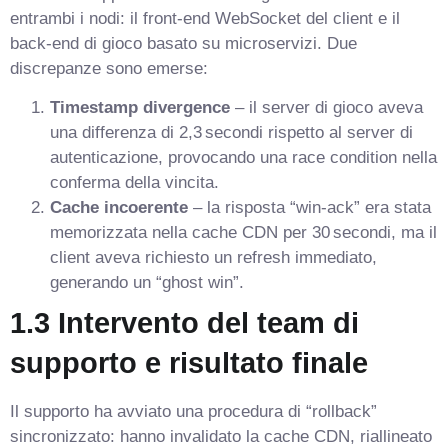
entrambi i nodi: il front‑end WebSocket del client e il
back‑end di gioco basato su microservizi. Due
discrepanze sono emerse:
Timestamp divergence
– il server di gioco aveva
una differenza di 2,3 secondi rispetto al server di
autenticazione, provocando una race condition nella
conferma della vincita.
Cache incoerente
– la risposta “win‑ack” era stata
memorizzata nella cache CDN per 30 secondi, ma il
client aveva richiesto un refresh immediato,
generando un “ghost win”.
1.3 Intervento del team di
supporto e risultato finale
Il supporto ha avviato una procedura di “rollback”
sincronizzato: hanno invalidato la cache CDN, riallineato