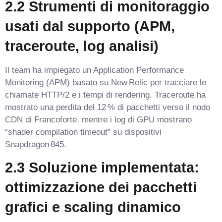
2.2 Strumenti di monitoraggio
usati dal supporto (APM,
traceroute, log analisi)
Il team ha impiegato un Application Performance
Monitoring (APM) basato su New Relic per tracciare le
chiamate HTTP/2 e i tempi di rendering. Traceroute ha
mostrato una perdita del 12 % di pacchetti verso il nodo
CDN di Francoforte, mentre i log di GPU mostrano
“shader compilation timeout” su dispositivi
Snapdragon 845.
2.3 Soluzione implementata:
ottimizzazione dei pacchetti
grafici e scaling dinamico