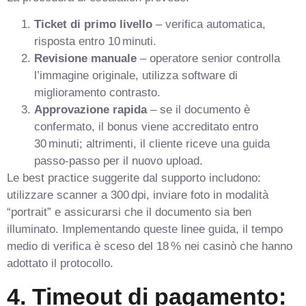
Ticket di primo livello
– verifica automatica,
risposta entro 10 minuti.
Revisione manuale
– operatore senior controlla
l’immagine originale, utilizza software di
miglioramento contrasto.
Approvazione rapida
– se il documento è
confermato, il bonus viene accreditato entro
30 minuti; altrimenti, il cliente riceve una guida
passo‑passo per il nuovo upload.
Le best practice suggerite dal supporto includono:
utilizzare scanner a 300 dpi, inviare foto in modalità
“portrait” e assicurarsi che il documento sia ben
illuminato. Implementando queste linee guida, il tempo
medio di verifica è sceso del 18 % nei casinò che hanno
adottato il protocollo.
4. Timeout di pagamento: