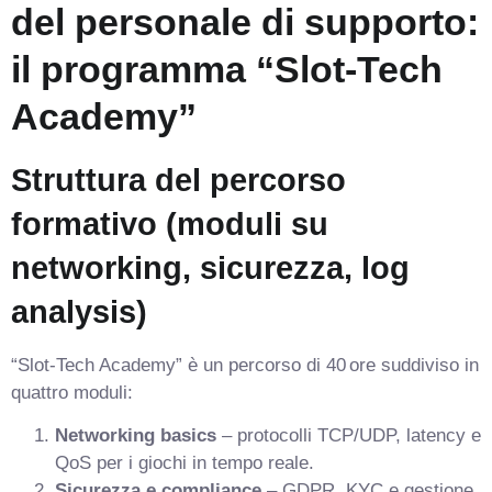
del personale di supporto:
il programma “Slot‑Tech
Academy”
Struttura del percorso
formativo (moduli su
networking, sicurezza, log
analysis)
“Slot‑Tech Academy” è un percorso di 40 ore suddiviso in
quattro moduli:
Networking basics
– protocolli TCP/UDP, latency e
QoS per i giochi in tempo reale.
Sicurezza e compliance
– GDPR, KYC e gestione