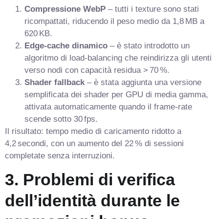
Compressione WebP
– tutti i texture sono stati
ricompattati, riducendo il peso medio da 1,8 MB a
620 KB.
Edge‑cache dinamico
– è stato introdotto un
algoritmo di load‑balancing che reindirizza gli utenti
verso nodi con capacità residua > 70 %.
Shader fallback
– è stata aggiunta una versione
semplificata dei shader per GPU di media gamma,
attivata automaticamente quando il frame‑rate
scende sotto 30 fps.
Il risultato: tempo medio di caricamento ridotto a
4,2 secondi, con un aumento del 22 % di sessioni
completate senza interruzioni.
3. Problemi di verifica
dell’identità durante le