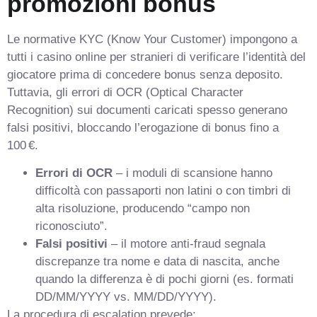
promozioni bonus
Le normative KYC (Know Your Customer) impongono a
tutti i casino online per stranieri di verificare l’identità del
giocatore prima di concedere bonus senza deposito.
Tuttavia, gli errori di OCR (Optical Character
Recognition) sui documenti caricati spesso generano
falsi positivi, bloccando l’erogazione di bonus fino a
100 €.
Errori di OCR
– i moduli di scansione hanno
difficoltà con passaporti non latini o con timbri di
alta risoluzione, producendo “campo non
riconosciuto”.
Falsi positivi
– il motore anti‑fraud segnala
discrepanze tra nome e data di nascita, anche
quando la differenza è di pochi giorni (es. formati
DD/MM/YYYY vs. MM/DD/YYYY).
La procedura di escalation prevede: