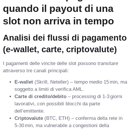
quando il payout di una
slot non arriva in tempo
Analisi dei flussi di pagamento
(e‑wallet, carte, criptovalute)
I pagamenti delle vincite delle slot possono transitare
attraverso tre canali principali:
E‑wallet
(Skrill, Neteller) – tempo medio 15 min, ma
soggetto a limiti di verifica AML.
Carte di credito/debito
– processing di 1‑3 giorni
lavorativi, con possibili blocchi da parte
dell’emittente.
Criptovalute
(BTC, ETH) – conferma della rete in
5‑30 min, ma vulnerabile a congestioni della