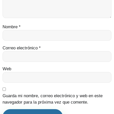
Nombre
*
Correo electrónico
*
Web
Guarda mi nombre, correo electrónico y web en este
navegador para la próxima vez que comente.