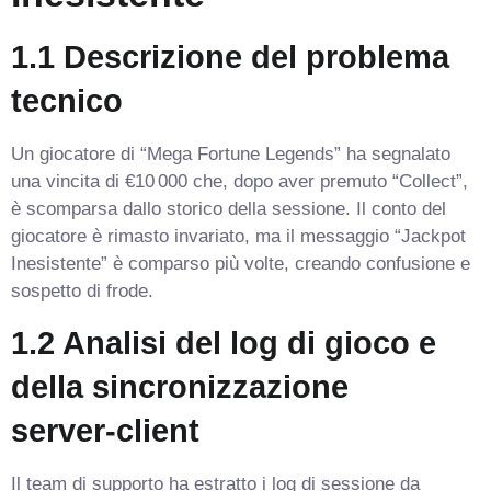
1.1 Descrizione del problema
tecnico
Un giocatore di “Mega Fortune Legends” ha segnalato
una vincita di €10 000 che, dopo aver premuto “Collect”,
è scomparsa dallo storico della sessione. Il conto del
giocatore è rimasto invariato, ma il messaggio “Jackpot
Inesistente” è comparso più volte, creando confusione e
sospetto di frode.
1.2 Analisi del log di gioco e
della sincronizzazione
server‑client
Il team di supporto ha estratto i log di sessione da