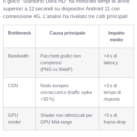
Il gioco “Starburst Ultra HD” ha mostrato tempi di avvio
superiori a 12 secondi su dispositivi Android 11 con
connessione 4G. L’analisi ha rivelato tre colli principali:
Bottleneck
Causa principale
Impatto
medio
Bandwidth
Pacchetti grafici non
+4 s di
compressi
latency
(PNG vs WebP)
CDN
Nodo europeo
+3 s di
sovraccarico (traffic spike
tempo di
+30 %)
risposta
GPU
Shader non ottimizzati per
+5 s di
render
GPU Mid‑range
frame‑drop