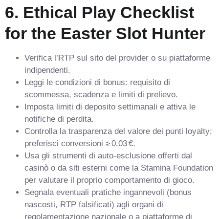
6. Ethical Play Checklist
for the Easter Slot Hunter
Verifica l’RTP sul sito del provider o su piattaforme
indipendenti.
Leggi le condizioni di bonus: requisito di
scommessa, scadenza e limiti di prelievo.
Imposta limiti di deposito settimanali e attiva le
notifiche di perdita.
Controlla la trasparenza del valore dei punti loyalty;
preferisci conversioni ≥ 0,03 €.
Usa gli strumenti di auto‑esclusione offerti dal
casinò o da siti esterni come la Stamina Foundation
per valutare il proprio comportamento di gioco.
Segnala eventuali pratiche ingannevoli (bonus
nascosti, RTP falsificati) agli organi di
regolamentazione nazionale o a piattaforme di