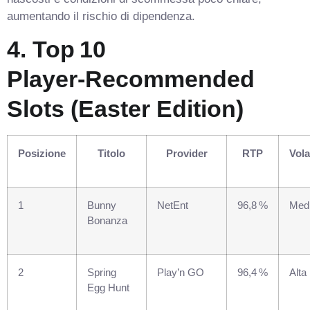
aumentando il rischio di dipendenza.
4. Top 10
Player‑Recommended
Slots (Easter Edition)
Posizione
Titolo
Provider
RTP
Volat
1
Bunny
NetEnt
96,8 %
Med
Bonanza
2
Spring
Play’n GO
96,4 %
Alta
Egg Hunt