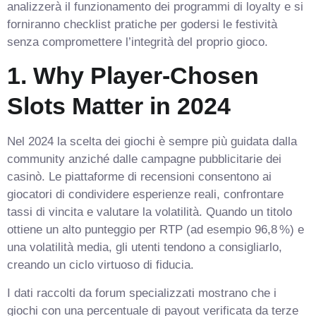
analizzerà il funzionamento dei programmi di loyalty e si
forniranno checklist pratiche per godersi le festività
senza compromettere l’integrità del proprio gioco.
1. Why Player‑Chosen
Slots Matter in 2024
Nel 2024 la scelta dei giochi è sempre più guidata dalla
community anziché dalle campagne pubblicitarie dei
casinò. Le piattaforme di recensioni consentono ai
giocatori di condividere esperienze reali, confrontare
tassi di vincita e valutare la volatilità. Quando un titolo
ottiene un alto punteggio per RTP (ad esempio 96,8 %) e
una volatilità media, gli utenti tendono a consigliarlo,
creando un ciclo virtuoso di fiducia.
I dati raccolti da forum specializzati mostrano che i
giochi con una percentuale di payout verificata da terze