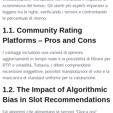
scommessa del bonus. Gli utenti più esperti imparano a
leggere tra le righe, verificando i termini e confrontando
le percentuali di ritorno.
1.1. Community Rating
Platforms – Pros and Cons
I vantaggi includono una varietà di opinioni,
aggiornamenti in tempo reale e la possibilità di filtrare per
RTP o volatilità. Tuttavia, i difetti comprendono
recensioni soggettive, possibili manipolazioni di voto e la
mancanza di standard uniformi per la valutazione.
1.2. The Impact of Algorithmic
Bias in Slot Recommendations
Gli algoritmi che alimentano le sezioni “Gioca ora”