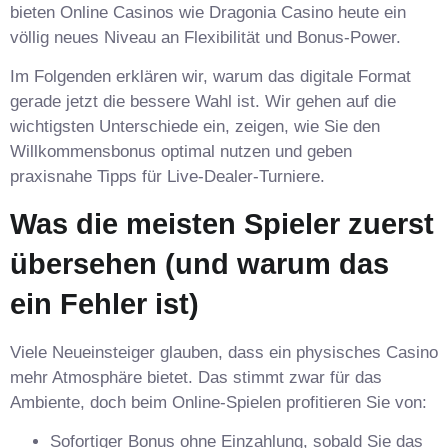
bieten Online Casinos wie Dragonia Casino heute ein
völlig neues Niveau an Flexibilität und Bonus‑Power.
Im Folgenden erklären wir, warum das digitale Format
gerade jetzt die bessere Wahl ist. Wir gehen auf die
wichtigsten Unterschiede ein, zeigen, wie Sie den
Willkommensbonus optimal nutzen und geben
praxisnahe Tipps für Live‑Dealer‑Turniere.
Was die meisten Spieler zuerst
übersehen (und warum das
ein Fehler ist)
Viele Neueinsteiger glauben, dass ein physisches Casino
mehr Atmosphäre bietet. Das stimmt zwar für das
Ambiente, doch beim Online‑Spielen profitieren Sie von:
Sofortiger Bonus ohne Einzahlung, sobald Sie das