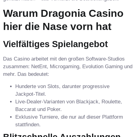
Warum Dragonia Casino
hier die Nase vorn hat
Vielfältiges Spielangebot
Das Casino arbeitet mit den großen Software‑Studios
zusammen: NetEnt, Microgaming, Evolution Gaming und
mehr. Das bedeutet:
Hunderte von Slots, darunter progressive
Jackpot‑Titel.
Live‑Dealer‑Varianten von Blackjack, Roulette,
Baccarat und Poker.
Exklusive Turniere, die nur auf dieser Plattform
stattfinden.
Blitzschnelle Auszahlungen