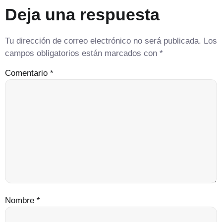
Deja una respuesta
Tu dirección de correo electrónico no será publicada.
Los
campos obligatorios están marcados con
*
Comentario
*
Nombre
*