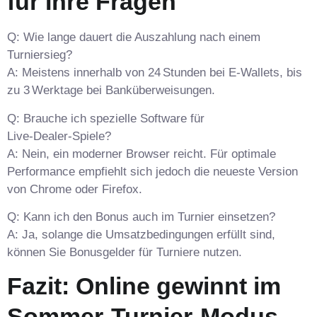
für Ihre Fragen
Q: Wie lange dauert die Auszahlung nach einem
Turniersieg?
A: Meistens innerhalb von 24 Stunden bei E‑Wallets, bis
zu 3 Werktage bei Banküberweisungen.
Q: Brauche ich spezielle Software für
Live‑Dealer‑Spiele?
A: Nein, ein moderner Browser reicht. Für optimale
Performance empfiehlt sich jedoch die neueste Version
von Chrome oder Firefox.
Q: Kann ich den Bonus auch im Turnier einsetzen?
A: Ja, solange die Umsatzbedingungen erfüllt sind,
können Sie Bonusgelder für Turniere nutzen.
Fazit: Online gewinnt im
Sommer‑Turnier‑Modus