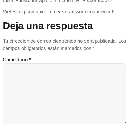
mehr Punkte für Spiele mit einem RTP über 96,5 %.
Viel Erfolg und spiel immer verantwortungsbewusst!
Deja una respuesta
Tu dirección de correo electrónico no será publicada.
Los
campos obligatorios están marcados con
*
Comentario
*