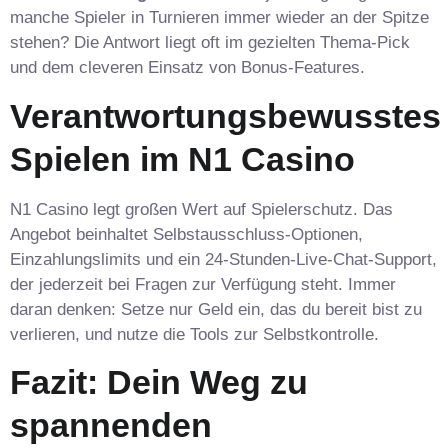
manche Spieler in Turnieren immer wieder an der Spitze
stehen? Die Antwort liegt oft im gezielten Thema‑Pick
und dem cleveren Einsatz von Bonus‑Features.
Verantwortungsbewusstes
Spielen im N1 Casino
N1 Casino legt großen Wert auf Spielerschutz. Das
Angebot beinhaltet Selbstausschluss‑Optionen,
Einzahlungslimits und ein 24‑Stunden‑Live‑Chat‑Support,
der jederzeit bei Fragen zur Verfügung steht. Immer
daran denken: Setze nur Geld ein, das du bereit bist zu
verlieren, und nutze die Tools zur Selbstkontrolle.
Fazit: Dein Weg zu
spannenden