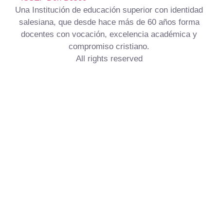
Una Institución de educación superior con identidad
salesiana, que desde hace más de 60 años forma
docentes con vocación, excelencia académica y
compromiso cristiano.
All rights reserved