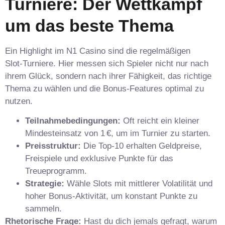
Turniere: Der Wettkampf
um das beste Thema
Ein Highlight im N1 Casino sind die regelmäßigen
Slot‑Turniere. Hier messen sich Spieler nicht nur nach
ihrem Glück, sondern nach ihrer Fähigkeit, das richtige
Thema zu wählen und die Bonus‑Features optimal zu
nutzen.
Teilnahmebedingungen:
Oft reicht ein kleiner
Mindesteinsatz von 1 €, um im Turnier zu starten.
Preisstruktur:
Die Top‑10 erhalten Geldpreise,
Freispiele und exklusive Punkte für das
Treueprogramm.
Strategie:
Wähle Slots mit mittlerer Volatilität und
hoher Bonus‑Aktivität, um konstant Punkte zu
sammeln.
Rhetorische Frage:
Hast du dich jemals gefragt, warum