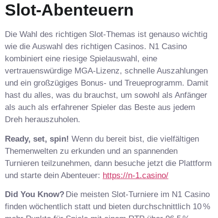
Slot‑Abenteuern
Die Wahl des richtigen Slot‑Themas ist genauso wichtig
wie die Auswahl des richtigen Casinos. N1 Casino
kombiniert eine riesige Spielauswahl, eine
vertrauenswürdige MGA‑Lizenz, schnelle Auszahlungen
und ein großzügiges Bonus‑ und Treueprogramm. Damit
hast du alles, was du brauchst, um sowohl als Anfänger
als auch als erfahrener Spieler das Beste aus jedem
Dreh herauszuholen.
Ready, set, spin!
Wenn du bereit bist, die vielfältigen
Themenwelten zu erkunden und an spannenden
Turnieren teilzunehmen, dann besuche jetzt die Plattform
und starte dein Abenteuer:
https://n-1.casino/
Did You Know?
Die meisten Slot‑Turniere im N1 Casino
finden wöchentlich statt und bieten durchschnittlich 10 %