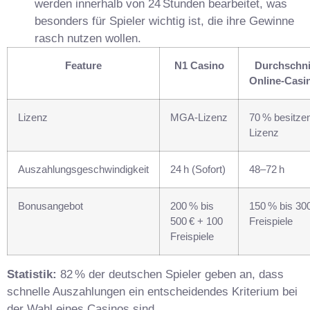
werden innerhalb von 24 Stunden bearbeitet, was
besonders für Spieler wichtig ist, die ihre Gewinne
rasch nutzen wollen.
Feature
N1 Casino
Durchschnit
Online‑Casi
Lizenz
MGA‑Lizenz
70 % besitze
Lizenz
Auszahlungsgeschwindigkeit
24 h (Sofort)
48–72 h
Bonusangebot
200 % bis
150 % bis 300
500 € + 100
Freispiele
Freispiele
Statistik:
82 % der deutschen Spieler geben an, dass
schnelle Auszahlungen ein entscheidendes Kriterium bei
der Wahl eines Casinos sind.