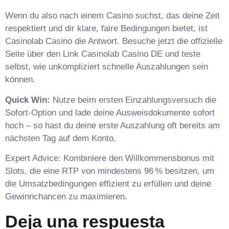
Wenn du also nach einem Casino suchst, das deine Zeit
respektiert und dir klare, faire Bedingungen bietet, ist
Casinolab Casino die Antwort. Besuche jetzt die offizielle
Seite über den Link Casinolab Casino DE und teste
selbst, wie unkompliziert schnelle Auszahlungen sein
können.
Quick Win:
Nutze beim ersten Einzahlungsversuch die
Sofort‑Option und lade deine Ausweisdokumente sofort
hoch – so hast du deine erste Auszahlung oft bereits am
nächsten Tag auf dem Konto.
Expert Advice: Kombiniere den Willkommensbonus mit
Slots, die eine RTP von mindestens 96 % besitzen, um
die Umsatzbedingungen effizient zu erfüllen und deine
Gewinnchancen zu maximieren.
Deja una respuesta