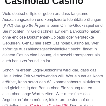
Casinolab Casino
Viele deutsche Spieler geben an, dass langsame
Auszahlungszeiten und komplizierte Identitätsprüfungen
(KYC) das größte Ärgernis beim Online‑Glücksspiel sind.
Sie möchten ihr Geld schnell auf dem Bankkonto haben,
ohne endlose Dokumenten‑Uploads oder versteckte
Gebühren. Genau hier setzt Casinolab Casino an. Wer
sofortige Auszahlungsgeschwindigkeit sucht, findet in
diesem Casino eine Lösung, die sowohl transparent als
auch benutzerfreundlich ist.
Schon im ersten Login‑Bildschirm wird klar, dass das
Haus keine Zeit verschwenden will. Wer ein neues Konto
eröffnet, kann sofort den Willkommensbonus aktivieren
und gleichzeitig den Bonus ohne Einzahlung testen –
alles ohne lange Wartezeiten. Wer mehr über das
Angebot erfahren möchte, klickt am besten auf den
offiziellen Link:
Casinolab Casino DE
. Dort wird die