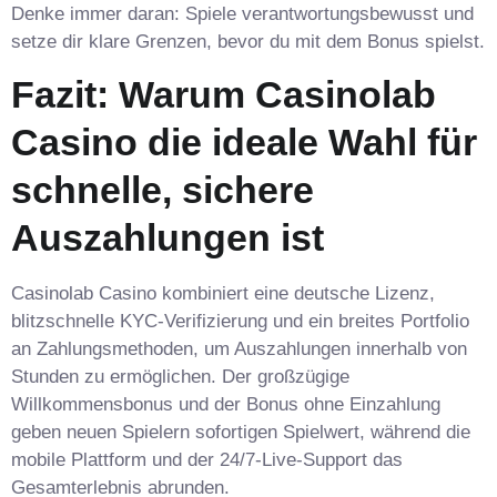
Denke immer daran: Spiele verantwortungsbewusst und
setze dir klare Grenzen, bevor du mit dem Bonus spielst.
Fazit: Warum Casinolab
Casino die ideale Wahl für
schnelle, sichere
Auszahlungen ist
Casinolab Casino kombiniert eine deutsche Lizenz,
blitzschnelle KYC‑Verifizierung und ein breites Portfolio
an Zahlungsmethoden, um Auszahlungen innerhalb von
Stunden zu ermöglichen. Der großzügige
Willkommensbonus und der Bonus ohne Einzahlung
geben neuen Spielern sofortigen Spielwert, während die
mobile Plattform und der 24/7‑Live‑Support das
Gesamterlebnis abrunden.