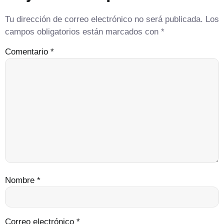
Tu dirección de correo electrónico no será publicada.
Los
campos obligatorios están marcados con
*
Comentario
*
Nombre
*
Correo electrónico
*