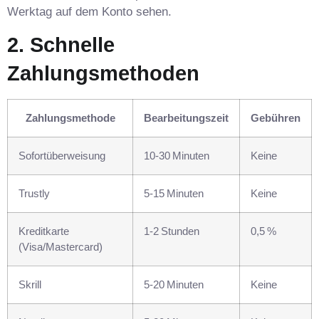
Werktag auf dem Konto sehen.
2. Schnelle
Zahlungsmethoden
Zahlungsmethode
Bearbeitungszeit
Gebühren
Sofortüberweisung
10‑30 Minuten
Keine
Trustly
5‑15 Minuten
Keine
Kreditkarte
1‑2 Stunden
0,5 %
(Visa/Mastercard)
Skrill
5‑20 Minuten
Keine