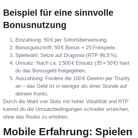
Beispiel für eine sinnvolle
Bonusnutzung
Einzahlung: 50 € per Sofortüberweisung.
Bonusgutschrift: 50 € Bonus + 25 Freispiele.
Spielwahl: Setze auf
Dragonia
(RTP 96,5 %).
Umsatz: Nach ca. 1 500 € Einsatz (35 × 50 €) hast
du das Bonusgeld freigegeben.
Auszahlung: Fordere die 100 € Gewinn per Trustly
an – das Geld ist in weniger als einer Stunde auf
deinem Konto.
Durch die Wahl von Slots mit hoher Volatilität und RTP
kannst du die Umsatzbedingungen schneller erreichen,
ohne das Risiko zu erhöhen.
Mobile Erfahrung: Spielen