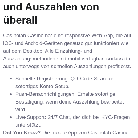
und Auszahlen von
überall
Casinolab Casino hat eine responsive Web‑App, die auf
iOS‑ und Android‑Geräten genauso gut funktioniert wie
auf dem Desktop. Alle Einzahlung‑ und
Auszahlungsmethoden sind mobil verfügbar, sodass du
auch unterwegs von schnellen Auszahlungen profitierst.
Schnelle Registrierung: QR‑Code‑Scan für
sofortiges Konto‑Setup.
Push‑Benachrichtigungen: Erhalte sofortige
Bestätigung, wenn deine Auszahlung bearbeitet
wird.
Live‑Support: 24/7 Chat, der dich bei KYC‑Fragen
unterstützt.
Did You Know?
Die mobile App von Casinolab Casino