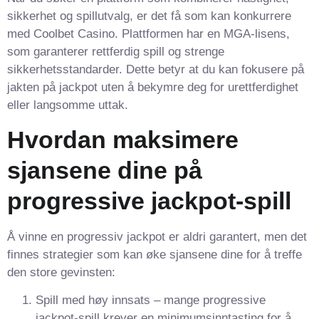
sikkerhet og spillutvalg, er det få som kan konkurrere
med Coolbet Casino. Plattformen har en MGA‑lisens,
som garanterer rettferdig spill og strenge
sikkerhetsstandarder. Dette betyr at du kan fokusere på
jakten på jackpot uten å bekymre deg for urettferdighet
eller langsomme uttak.
Hvordan maksimere
sjansene dine på
progressive jackpot‑spill
Å vinne en progressiv jackpot er aldri garantert, men det
finnes strategier som kan øke sjansene dine for å treffe
den store gevinsten:
Spill med høy innsats – mange progressive
jackpot‑spill krever en minimumsinntasting for å