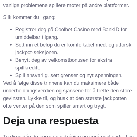
vanlige problemene spillere møter på andre plattformer.
Slik kommer du i gang:
Registrer deg på Coolbet Casino med BankID for
umiddelbar tilgang.
Sett inn et beløp du er komfortabel med, og utforsk
jackpot‑seksjonen.
Benytt deg av velkomstbonusen for ekstra
spillkreditt.
Spill ansvarlig, sett grenser og nyt spenningen.
Ved å følge disse trinnene kan du maksimere både
underholdningsverdien og sjansene for å treffe den store
gevinsten. Lykke til, og husk at den største jackpotten
ofte venter på den som spiller smart og trygt.
Deja una respuesta
Tu dirección de correo electrónico no será publicada.
Los