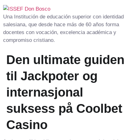
Una Institución de educación superior con identidad
salesiana, que desde hace más de 60 años forma
docentes con vocación, excelencia académica y
compromiso cristiano.
Den ultimate guiden
til Jackpoter og
internasjonal
suksess på Coolbet
Casino