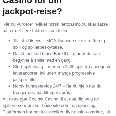
Casino for din
jackpot‑reise?
Når du vurderer hvilket norsk nettcasino du skal satse
på, er det flere faktorer som teller:
Tillitsfull lisens – MGA‑lisensen sikrer rettferdig
spill og spillerbeskyttelse.
Raskt innskudd med BankID – gjør at du kan
begynne å spille med en gang.
Stort spillutvalg – mer enn 2500 spill fra anerkjente
leverandører, inkludert mange progressive
jackpot‑titler.
Norsk kundeservice 24/7 – får du hjelp når du
trenger det, på ditt eget språk.
Alt dette gjør Coolbet Casino til et naturlig valg for
spillere som ønsker både sikkerhet og spenning.
Plattformen har også et dedikert live casino‑område, så