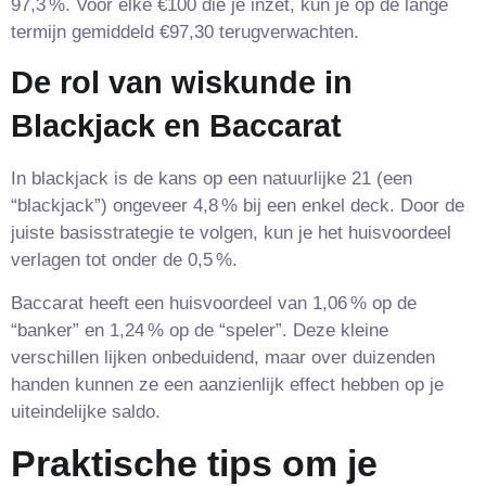
97,3 %. Voor elke €100 die je inzet, kun je op de lange
termijn gemiddeld €97,30 terugverwachten.
De rol van wiskunde in
Blackjack en Baccarat
In blackjack is de kans op een natuurlijke 21 (een
“blackjack”) ongeveer 4,8 % bij een enkel deck. Door de
juiste basisstrategie te volgen, kun je het huisvoordeel
verlagen tot onder de 0,5 %.
Baccarat heeft een huisvoordeel van 1,06 % op de
“banker” en 1,24 % op de “speler”. Deze kleine
verschillen lijken onbeduidend, maar over duizenden
handen kunnen ze een aanzienlijk effect hebben op je
uiteindelijke saldo.
Praktische tips om je