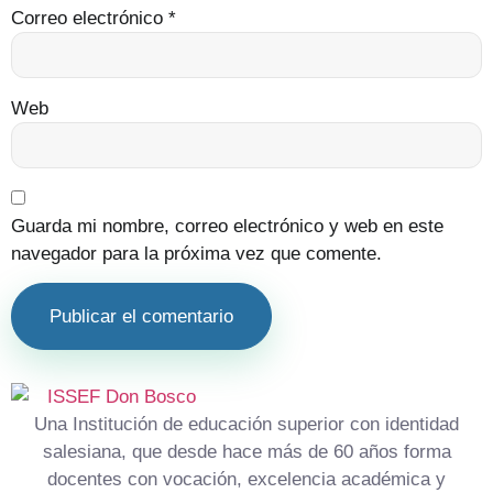
Correo electrónico
*
Web
Guarda mi nombre, correo electrónico y web en este
navegador para la próxima vez que comente.
Una Institución de educación superior con identidad
salesiana, que desde hace más de 60 años forma
docentes con vocación, excelencia académica y