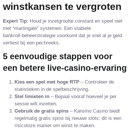
winstkansen te vergroten
Expert Tip:
Houd je inzetgrootte constant en speel niet
met “martingale” systemen. Een stabiele
bankroll‑beheerstrategie voorkomt dat je snel al je geld
verliest bij een pechreeks.
5 eenvoudige stappen voor
een betere live‑casino‑ervaring
Kies een spel met hoge RTP
– Controleer de
statistieken in de spelbeschrijving.
Stel limieten in
– Bepaal vooraf hoeveel je per
sessie wilt inzetten.
Gebruik de gratis spins
– Kansino Casino biedt
regelmatig gratis spins bij nieuwe slots; dit is een
risicoloze manier om winst te maken.