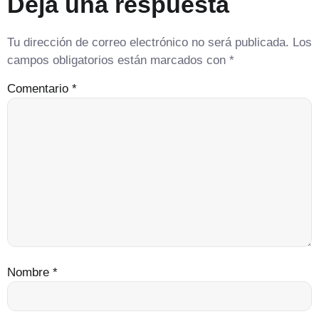
Deja una respuesta
Tu dirección de correo electrónico no será publicada.
Los
campos obligatorios están marcados con
*
Comentario
*
Nombre
*