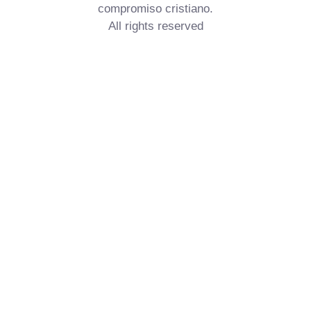
compromiso cristiano.
All rights reserved