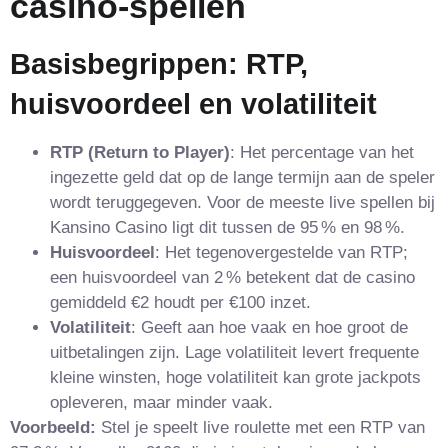
casino‑spellen
Basisbegrippen: RTP,
huisvoordeel en volatiliteit
RTP (Return to Player)
: Het percentage van het
ingezette geld dat op de lange termijn aan de speler
wordt teruggegeven. Voor de meeste live spellen bij
Kansino Casino ligt dit tussen de 95 % en 98 %.
Huisvoordeel
: Het tegenovergestelde van RTP;
een huisvoordeel van 2 % betekent dat de casino
gemiddeld €2 houdt per €100 inzet.
Volatiliteit
: Geeft aan hoe vaak en hoe groot de
uitbetalingen zijn. Lage volatiliteit levert frequente
kleine winsten, hoge volatiliteit kan grote jackpots
opleveren, maar minder vaak.
Voorbeeld:
Stel je speelt live roulette met een RTP van