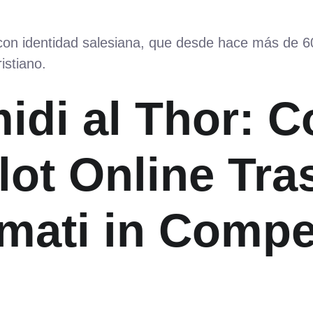
 con identidad salesiana, que desde hace más de 
istiano.
midi al Thor: 
Slot Online Tr
mati in Compe