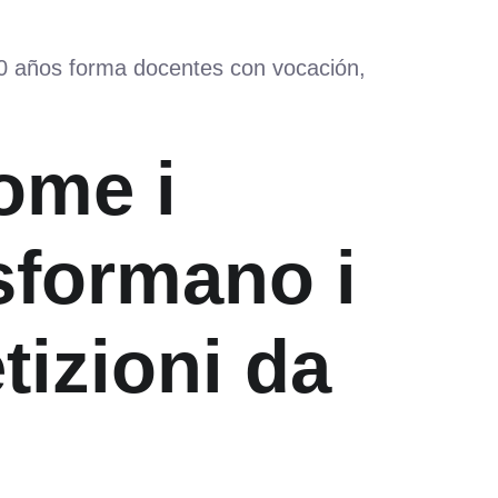
60 años forma docentes con vocación,
Come i
asformano i
tizioni da