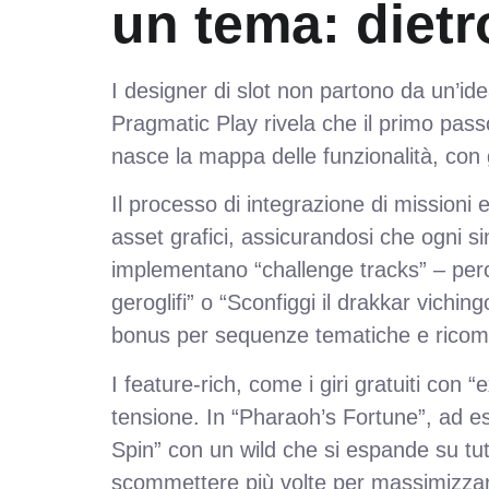
un tema: dietr
I designer di slot non partono da un’ide
Pragmatic Play rivela che il primo pass
nasce la mappa delle funzionalità, con gir
Il processo di integrazione di missioni 
asset grafici, assicurandosi che ogni s
implementano “challenge tracks” – perco
geroglifi” o “Sconfiggi il drakkar viching
bonus per sequenze tematiche e ricomp
I feature‑rich, come i giri gratuiti con
tensione. In “Pharaoh’s Fortune”, ad es
Spin” con un wild che si espande su tut
scommettere più volte per massimizzare 