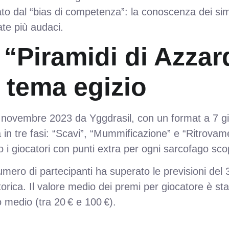
dal “bias di competenza”: la conoscenza dei simbo
ate più audaci.
: “Piramidi di Azza
 tema egizio
a novembre 2023 da Yggdrasil, con un format a 7 gi
ava in tre fasi: “Scavi”, “Mummificazione” e “Ritrov
o i giocatori con punti extra per ogni sarcofago sco
l numero di partecipanti ha superato le previsioni d
rica. Il valore medio dei premi per giocatore è stat
o medio (tra 20 € e 100 €).