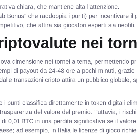
ativa chiara, che mantiene alta l’attenzione.
rab Bonus” che raddoppia i punti) per incentivare il 
titivo, che attira sia giocatori esperti sia neofiti.
criptovalute nei tor
uova dimensione nei tornei a tema, permettendo pr
empi di payout da 24‑48 ore a pochi minuti, grazie 
 dalle transazioni cripto attira un pubblico globale
re i punti classifica direttamente in token digitali e
asparenza del valore del premio. Tuttavia, i rischi n
di 0,01 BTC in una perdita significativa se il val
se; ad esempio, in Italia le licenze di gioco richi