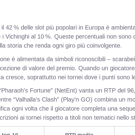
il 42 % delle slot più popolari in Europa è ambient
e i Vichinghi al 10 %. Queste percentuali non sono c
la storia che renda ogni giro più coinvolgente.
ione è alimentata da simboli riconoscibili – scarabei,
zione di valore del premio. Quando un giocatore s
ica cresce, soprattutto nei tornei dove i punti sono
“Pharaoh’s Fortune” (NetEnt) vanta un RTP del 96,5
mentre “Valhalla’s Clash” (Play’n GO) combina un mo
fica ogni volta che il giocatore completa una sequ
izioni ai tornei rispetto a titoli non tematici nello 