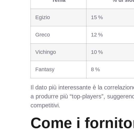
Tema
% di slo
Egizio
15 %
Greco
12 %
Vichingo
10 %
Fantasy
8 %
Il dato più interessante è la correlazio
a produrre più “top‑players”, suggerend
competitivi.
Come i fornito