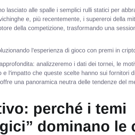
no lasciato alle spalle i semplici rulli statici per abb
i vichinghe e, più recentemente, i supereroi della m
 motore della competizione, trasformando una sessio
luzionando l’esperienza di gioco con premi in cript
pprofondita: analizzeremo i dati dei tornei, le moti
 e l’impatto che queste scelte hanno sui fornitori d
offre una panoramica neutra delle tendenze del mer
tivo: perché i temi
ogici” dominano le 