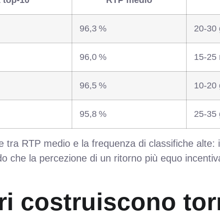
t top‑10
RTP medio
96,3 %
20‑30 g
96,0 %
15‑25 m
96,5 %
10‑20 
95,8 %
25‑35 
ne tra RTP medio e la frequenza di classifiche alte
o che la percezione di un ritorno più equo incentiva
ri costruiscono tor