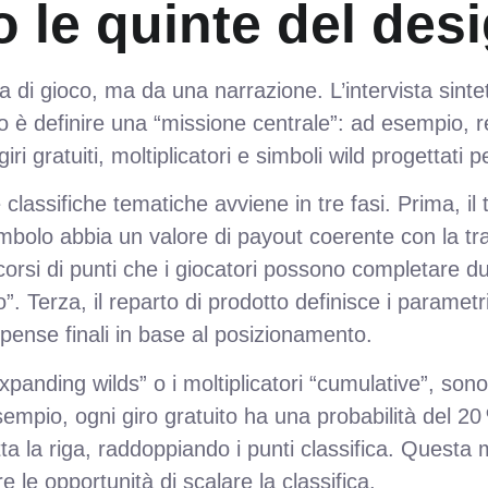
o le quinte del des
a di gioco, ma da una narrazione. L’intervista sint
o è definire una “missione centrale”: ad esempio, re
i gratuiti, moltiplicatori e simboli wild progettati per
e classifiche tematiche avviene in tre fasi. Prima, i
imbolo abbia un valore di payout coerente con la t
rsi di punti che i giocatori possono completare dura
o”. Terza, il reparto di prodotto definisce i parametr
ense finali in base al posizionamento.
 “expanding wilds” o i moltiplicatori “cumulative”, s
empio, ogni giro gratuito ha una probabilità del 20
ta la riga, raddoppiando i punti classifica. Questa 
le opportunità di scalare la classifica.