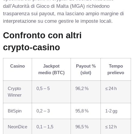
dall’Autorità di Gioco di Malta (MGA) richiedono
trasparenza sui payout, ma lasciano ampio margine di
interpretazione su come gestire le imposte locali.
Confronto con altri
crypto‑casino
Casino
Jackpot
Payout %
Tempo
medio (BTC)
(slot)
prelievo
Crypto
0,5 – 5
96,2 %
≤ 24 h
Winner
BitSpin
0,2 – 3
95,8 %
1‑2 gg
NeonDice
0,1 – 1,5
96,5 %
≤ 12 h