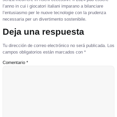
l’anno in cui i giocatori italiani imparano a bilanciare
l’entusiasmo per le nuove tecnologie con la prudenza
necessaria per un divertimento sostenibile.
Deja una respuesta
Tu dirección de correo electrónico no será publicada.
Los
campos obligatorios están marcados con
*
Comentario
*