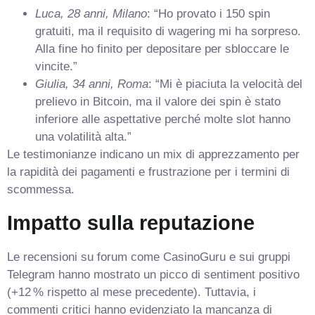
Luca, 28 anni, Milano
: “Ho provato i 150 spin
gratuiti, ma il requisito di wagering mi ha sorpreso.
Alla fine ho finito per depositare per sbloccare le
vincite.”
Giulia, 34 anni, Roma
: “Mi è piaciuta la velocità del
prelievo in Bitcoin, ma il valore dei spin è stato
inferiore alle aspettative perché molte slot hanno
una volatilità alta.”
Le testimonianze indicano un mix di apprezzamento per
la rapidità dei pagamenti e frustrazione per i termini di
scommessa.
Impatto sulla reputazione
Le recensioni su forum come CasinoGuru e sui gruppi
Telegram hanno mostrato un picco di sentiment positivo
(+12 % rispetto al mese precedente). Tuttavia, i
commenti critici hanno evidenziato la mancanza di