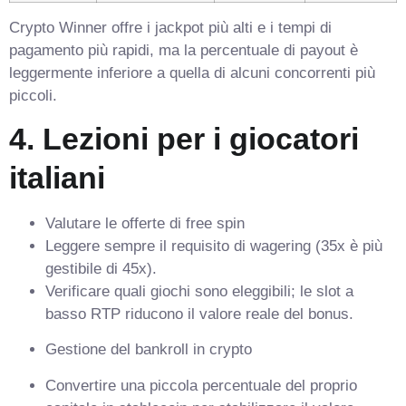
Crypto Winner offre i jackpot più alti e i tempi di
pagamento più rapidi, ma la percentuale di payout è
leggermente inferiore a quella di alcuni concorrenti più
piccoli.
4. Lezioni per i giocatori
italiani
Valutare le offerte di free spin
Leggere sempre il requisito di wagering (35x è più
gestibile di 45x).
Verificare quali giochi sono eleggibili; le slot a
basso RTP riducono il valore reale del bonus.
Gestione del bankroll in crypto
Convertire una piccola percentuale del proprio