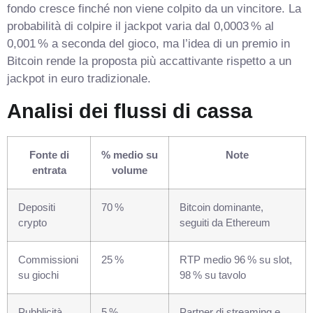
fondo cresce finché non viene colpito da un vincitore. La
probabilità di colpire il jackpot varia dal 0,0003 % al
0,001 % a seconda del gioco, ma l’idea di un premio in
Bitcoin rende la proposta più accattivante rispetto a un
jackpot in euro tradizionale.
Analisi dei flussi di cassa
Fonte di
% medio su
Note
entrata
volume
Depositi
70 %
Bitcoin dominante,
crypto
seguiti da Ethereum
Commissioni
25 %
RTP medio 96 % su slot,
su giochi
98 % su tavolo
Pubblicità
5 %
Partner di streaming e