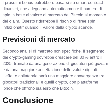
I prossimi bonus potrebbero basarsi su smart contract
dinamici, che adeguano automaticamente il numero di
spin in base al valore di mercato del Bitcoin al momento
del claim. Questo ridurrebbe il rischio di “free spin
inflazionati” quando il valore della crypto scende.
Previsioni di mercato
Secondo analisi di mercato non specifiche, il segmento
dei crypto‑gaming dovrebbe crescere del 30 % entro il
2025, trainato da una generazione di giocatori più giovani
e da una maggiore accettazione delle valute digitali.
L’effetto collaterale sarà una maggiore convergenza tra i
giocatori tradizionali e quelli crypto, con piattaforme
ibride che offrono sia euro che Bitcoin.
Conclusione