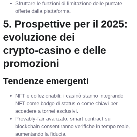
Sfruttare le funzioni di limitazione delle puntate
offerte dalla piattaforma.
5. Prospettive per il 2025:
evoluzione dei
crypto‑casino e delle
promozioni
Tendenze emergenti
NFT e collezionabili: i casinò stanno integrando
NFT come badge di status o come chiavi per
accedere a tornei esclusivi.
Provably‑fair avanzato: smart contract su
blockchain consentiranno verifiche in tempo reale,
aumentando la fiducia.