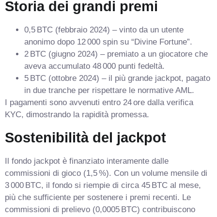
Storia dei grandi premi
0,5 BTC (febbraio 2024) – vinto da un utente
anonimo dopo 12 000 spin su “Divine Fortune”.
2 BTC (giugno 2024) – premiato a un giocatore che
aveva accumulato 48 000 punti fedeltà.
5 BTC (ottobre 2024) – il più grande jackpot, pagato
in due tranche per rispettare le normative AML.
I pagamenti sono avvenuti entro 24 ore dalla verifica
KYC, dimostrando la rapidità promessa.
Sostenibilità del jackpot
Il fondo jackpot è finanziato interamente dalle
commissioni di gioco (1,5 %). Con un volume mensile di
3 000 BTC, il fondo si riempie di circa 45 BTC al mese,
più che sufficiente per sostenere i premi recenti. Le
commissioni di prelievo (0,0005 BTC) contribuiscono