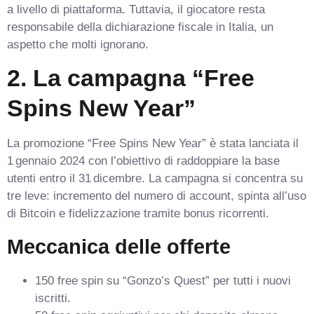
a livello di piattaforma. Tuttavia, il giocatore resta
responsabile della dichiarazione fiscale in Italia, un
aspetto che molti ignorano.
2. La campagna “Free
Spins New Year”
La promozione “Free Spins New Year” è stata lanciata il
1 gennaio 2024 con l’obiettivo di raddoppiare la base
utenti entro il 31 dicembre. La campagna si concentra su
tre leve: incremento del numero di account, spinta all’uso
di Bitcoin e fidelizzazione tramite bonus ricorrenti.
Meccanica delle offerte
150 free spin su “Gonzo’s Quest” per tutti i nuovi
iscritti.