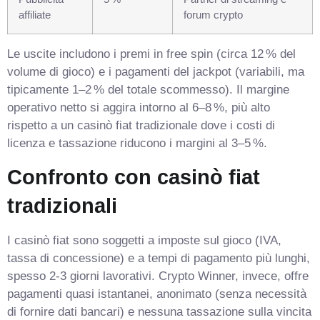
affiliate
forum crypto
Le uscite includono i premi in free spin (circa 12 % del
volume di gioco) e i pagamenti del jackpot (variabili, ma
tipicamente 1–2 % del totale scommesso). Il margine
operativo netto si aggira intorno al 6–8 %, più alto
rispetto a un casinò fiat tradizionale dove i costi di
licenza e tassazione riducono i margini al 3–5 %.
Confronto con casinò fiat
tradizionali
I casinò fiat sono soggetti a imposte sul gioco (IVA,
tassa di concessione) e a tempi di pagamento più lunghi,
spesso 2‑3 giorni lavorativi. Crypto Winner, invece, offre
pagamenti quasi istantanei, anonimato (senza necessità
di fornire dati bancari) e nessuna tassazione sulla vincita