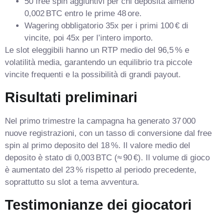
50 free spin aggiuntivi per chi deposita almeno
0,002 BTC entro le prime 48 ore.
Wagering obbligatorio 35x per i primi 100 € di
vincite, poi 45x per l’intero importo.
Le slot eleggibili hanno un RTP medio del 96,5 % e
volatilità media, garantendo un equilibrio tra piccole
vincite frequenti e la possibilità di grandi payout.
Risultati preliminari
Nel primo trimestre la campagna ha generato 37 000
nuove registrazioni, con un tasso di conversione dal free
spin al primo deposito del 18 %. Il valore medio del
deposito è stato di 0,003 BTC (≈ 90 €). Il volume di gioco
è aumentato del 23 % rispetto al periodo precedente,
soprattutto su slot a tema avventura.
Testimonianze dei giocatori