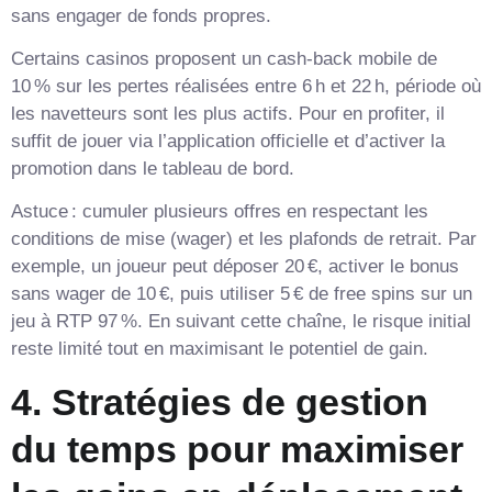
sans engager de fonds propres.
Certains casinos proposent un cash‑back mobile de
10 % sur les pertes réalisées entre 6 h et 22 h, période où
les navetteurs sont les plus actifs. Pour en profiter, il
suffit de jouer via l’application officielle et d’activer la
promotion dans le tableau de bord.
Astuce : cumuler plusieurs offres en respectant les
conditions de mise (wager) et les plafonds de retrait. Par
exemple, un joueur peut déposer 20 €, activer le bonus
sans wager de 10 €, puis utiliser 5 € de free spins sur un
jeu à RTP 97 %. En suivant cette chaîne, le risque initial
reste limité tout en maximisant le potentiel de gain.
4. Stratégies de gestion
du temps pour maximiser