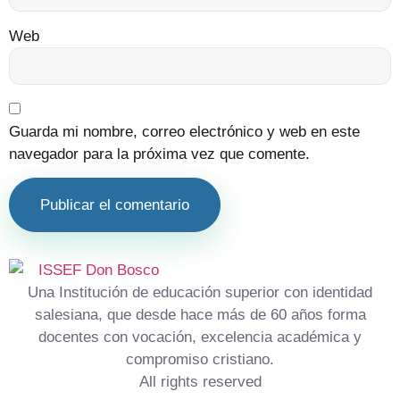
Web
Guarda mi nombre, correo electrónico y web en este
navegador para la próxima vez que comente.
Una Institución de educación superior con identidad
salesiana, que desde hace más de 60 años forma
docentes con vocación, excelencia académica y
compromiso cristiano.
All rights reserved