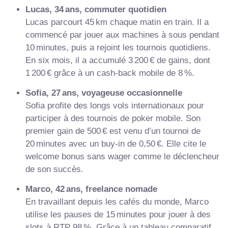
Lucas, 34 ans, commuter quotidien
Lucas parcourt 45 km chaque matin en train. Il a
commencé par jouer aux machines à sous pendant
10 minutes, puis a rejoint les tournois quotidiens.
En six mois, il a accumulé 3 200 € de gains, dont
1 200 € grâce à un cash‑back mobile de 8 %.
Sofia, 27 ans, voyageuse occasionnelle
Sofia profite des longs vols internationaux pour
participer à des tournois de poker mobile. Son
premier gain de 500 € est venu d’un tournoi de
20 minutes avec un buy‑in de 0,50 €. Elle cite le
welcome bonus sans wager comme le déclencheur
de son succès.
Marco, 42 ans, freelance nomade
En travaillant depuis les cafés du monde, Marco
utilise les pauses de 15 minutes pour jouer à des
slots à RTP 98 %. Grâce à un tableau comparatif