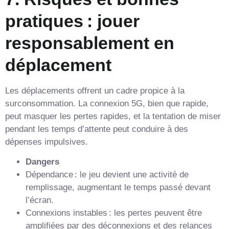
pratiques : jouer
responsablement en
déplacement
Les déplacements offrent un cadre propice à la
surconsommation. La connexion 5G, bien que rapide,
peut masquer les pertes rapides, et la tentation de miser
pendant les temps d’attente peut conduire à des
dépenses impulsives.
Dangers
Dépendance : le jeu devient une activité de
remplissage, augmentant le temps passé devant
l’écran.
Connexions instables : les pertes peuvent être
amplifiées par des déconnexions et des relances