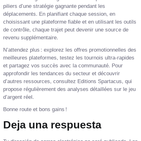
piliers d’une stratégie gagnante pendant les
déplacements. En planifiant chaque session, en
choisissant une plateforme fiable et en utilisant les outils
de contrôle, chaque trajet peut devenir une source de
revenu supplémentaire.
N’attendez plus : explorez les offres promotionnelles des
meilleures plateformes, testez les tournois ultra‑rapides
et partagez vos succès avec la communauté. Pour
approfondir les tendances du secteur et découvrir
d’autres ressources, consultez Editions Spartacus, qui
propose régulièrement des analyses détaillées sur le jeu
d’argent réel.
Bonne route et bons gains !
Deja una respuesta