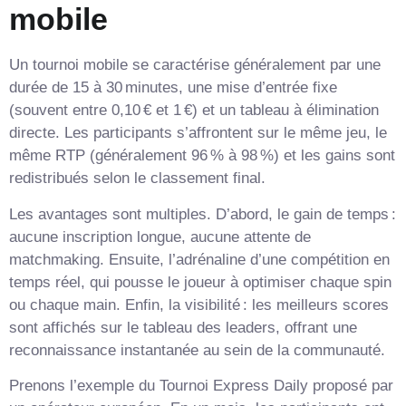
mobile
Un tournoi mobile se caractérise généralement par une
durée de 15 à 30 minutes, une mise d’entrée fixe
(souvent entre 0,10 € et 1 €) et un tableau à élimination
directe. Les participants s’affrontent sur le même jeu, le
même RTP (généralement 96 % à 98 %) et les gains sont
redistribués selon le classement final.
Les avantages sont multiples. D’abord, le gain de temps :
aucune inscription longue, aucune attente de
matchmaking. Ensuite, l’adrénaline d’une compétition en
temps réel, qui pousse le joueur à optimiser chaque spin
ou chaque main. Enfin, la visibilité : les meilleurs scores
sont affichés sur le tableau des leaders, offrant une
reconnaissance instantanée au sein de la communauté.
Prenons l’exemple du Tournoi Express Daily proposé par