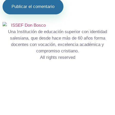
Una Institución de educación superior con identidad
salesiana, que desde hace más de 60 años forma
docentes con vocación, excelencia académica y
compromiso cristiano.
All rights reserved