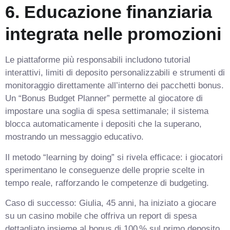
6. Educazione finanziaria
integrata nelle promozioni
Le piattaforme più responsabili includono tutorial
interattivi, limiti di deposito personalizzabili e strumenti di
monitoraggio direttamente all’interno dei pacchetti bonus.
Un “Bonus Budget Planner” permette al giocatore di
impostare una soglia di spesa settimanale; il sistema
blocca automaticamente i depositi che la superano,
mostrando un messaggio educativo.
Il metodo “learning by doing” si rivela efficace: i giocatori
sperimentano le conseguenze delle proprie scelte in
tempo reale, rafforzando le competenze di budgeting.
Caso di successo: Giulia, 45 anni, ha iniziato a giocare
su un casino mobile che offriva un report di spesa
dettagliato insieme al bonus di 100 % sul primo deposito.