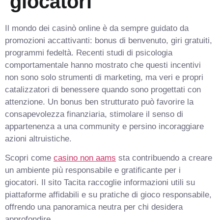
giocatori
Il mondo dei casinò online è da sempre guidato da
promozioni accattivanti: bonus di benvenuto, giri gratuiti,
programmi fedeltà. Recenti studi di psicologia
comportamentale hanno mostrato che questi incentivi
non sono solo strumenti di marketing, ma veri e propri
catalizzatori di benessere quando sono progettati con
attenzione. Un bonus ben strutturato può favorire la
consapevolezza finanziaria, stimolare il senso di
appartenenza a una community e persino incoraggiare
azioni altruistiche.
Scopri come
casino non aams
sta contribuendo a creare
un ambiente più responsabile e gratificante per i
giocatori. Il sito Tacita raccoglie informazioni utili su
piattaforme affidabili e su pratiche di gioco responsabile,
offrendo una panoramica neutra per chi desidera
approfondire.