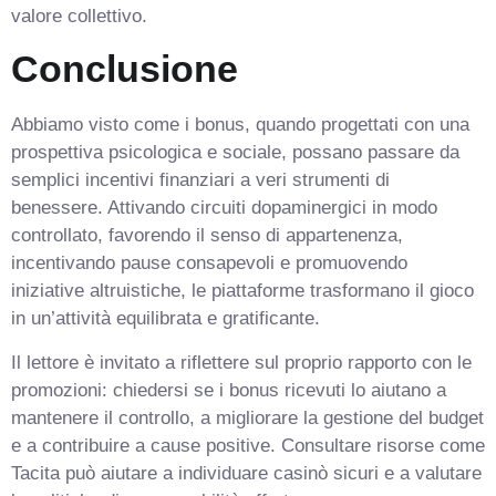
valore collettivo.
Conclusione
Abbiamo visto come i bonus, quando progettati con una
prospettiva psicologica e sociale, possano passare da
semplici incentivi finanziari a veri strumenti di
benessere. Attivando circuiti dopaminergici in modo
controllato, favorendo il senso di appartenenza,
incentivando pause consapevoli e promuovendo
iniziative altruistiche, le piattaforme trasformano il gioco
in un’attività equilibrata e gratificante.
Il lettore è invitato a riflettere sul proprio rapporto con le
promozioni: chiedersi se i bonus ricevuti lo aiutano a
mantenere il controllo, a migliorare la gestione del budget
e a contribuire a cause positive. Consultare risorse come
Tacita può aiutare a individuare casinò sicuri e a valutare