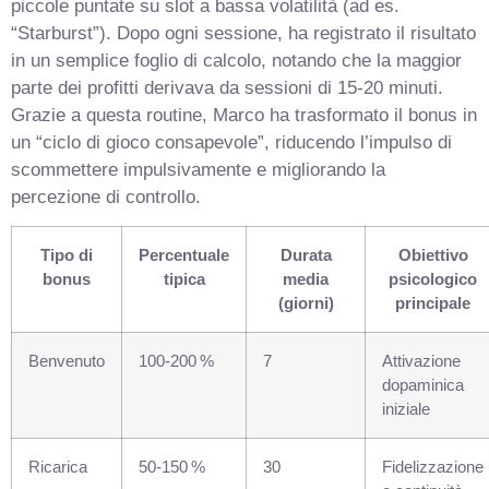
piccole puntate su slot a bassa volatilità (ad es.
“Starburst”). Dopo ogni sessione, ha registrato il risultato
in un semplice foglio di calcolo, notando che la maggior
parte dei profitti derivava da sessioni di 15‑20 minuti.
Grazie a questa routine, Marco ha trasformato il bonus in
un “ciclo di gioco consapevole”, riducendo l’impulso di
scommettere impulsivamente e migliorando la
percezione di controllo.
Tipo di
Percentuale
Durata
Obiettivo
bonus
tipica
media
psicologico
(giorni)
principale
Benvenuto
100‑200 %
7
Attivazione
dopaminica
iniziale
Ricarica
50‑150 %
30
Fidelizzazione