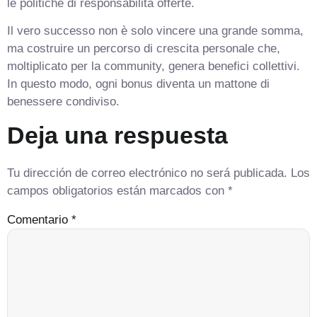
le politiche di responsabilità offerte.
Il vero successo non è solo vincere una grande somma,
ma costruire un percorso di crescita personale che,
moltiplicato per la community, genera benefici collettivi.
In questo modo, ogni bonus diventa un mattone di
benessere condiviso.
Deja una respuesta
Tu dirección de correo electrónico no será publicada.
Los
campos obligatorios están marcados con
*
Comentario
*