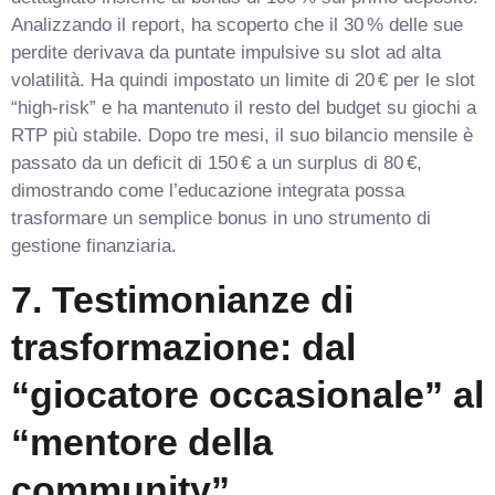
Analizzando il report, ha scoperto che il 30 % delle sue
perdite derivava da puntate impulsive su slot ad alta
volatilità. Ha quindi impostato un limite di 20 € per le slot
“high‑risk” e ha mantenuto il resto del budget su giochi a
RTP più stabile. Dopo tre mesi, il suo bilancio mensile è
passato da un deficit di 150 € a un surplus di 80 €,
dimostrando come l’educazione integrata possa
trasformare un semplice bonus in uno strumento di
gestione finanziaria.
7. Testimonianze di
trasformazione: dal
“giocatore occasionale” al
“mentore della
community”