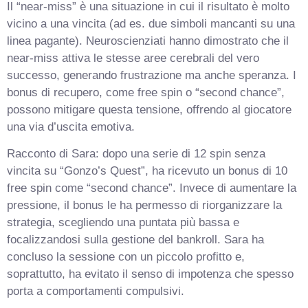
Il “near‑miss” è una situazione in cui il risultato è molto
vicino a una vincita (ad es. due simboli mancanti su una
linea pagante). Neuroscienziati hanno dimostrato che il
near‑miss attiva le stesse aree cerebrali del vero
successo, generando frustrazione ma anche speranza. I
bonus di recupero, come free spin o “second chance”,
possono mitigare questa tensione, offrendo al giocatore
una via d’uscita emotiva.
Racconto di Sara: dopo una serie di 12 spin senza
vincita su “Gonzo’s Quest”, ha ricevuto un bonus di 10
free spin come “second chance”. Invece di aumentare la
pressione, il bonus le ha permesso di riorganizzare la
strategia, scegliendo una puntata più bassa e
focalizzandosi sulla gestione del bankroll. Sara ha
concluso la sessione con un piccolo profitto e,
soprattutto, ha evitato il senso di impotenza che spesso
porta a comportamenti compulsivi.