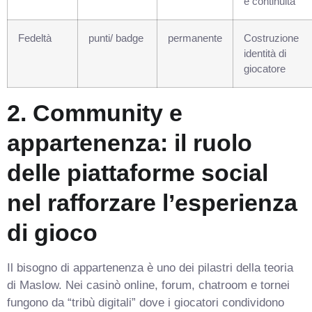
e continuità
Fedeltà
punti/ badge
permanente
Costruzione
identità di
giocatore
2. Community e
appartenenza: il ruolo
delle piattaforme social
nel rafforzare l’esperienza
di gioco
Il bisogno di appartenenza è uno dei pilastri della teoria
di Maslow. Nei casinò online, forum, chatroom e tornei
fungono da “tribù digitali” dove i giocatori condividono