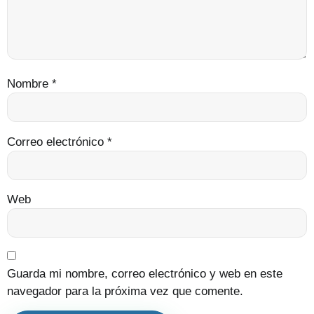
Nombre
*
Correo electrónico
*
Web
Guarda mi nombre, correo electrónico y web en este
navegador para la próxima vez que comente.