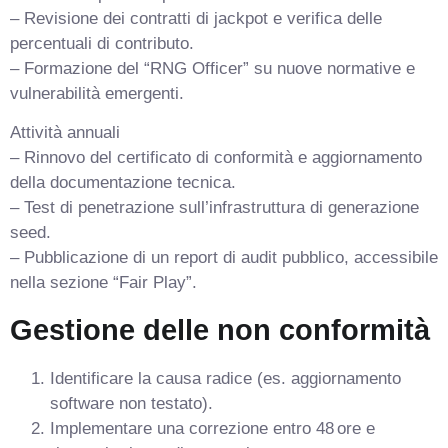
– Revisione dei contratti di jackpot e verifica delle
percentuali di contributo.
– Formazione del “RNG Officer” su nuove normative e
vulnerabilità emergenti.
Attività annuali
– Rinnovo del certificato di conformità e aggiornamento
della documentazione tecnica.
– Test di penetrazione sull’infrastruttura di generazione
seed.
– Pubblicazione di un report di audit pubblico, accessibile
nella sezione “Fair Play”.
Gestione delle non conformità
Identificare la causa radice (es. aggiornamento
software non testato).
Implementare una correzione entro 48 ore e