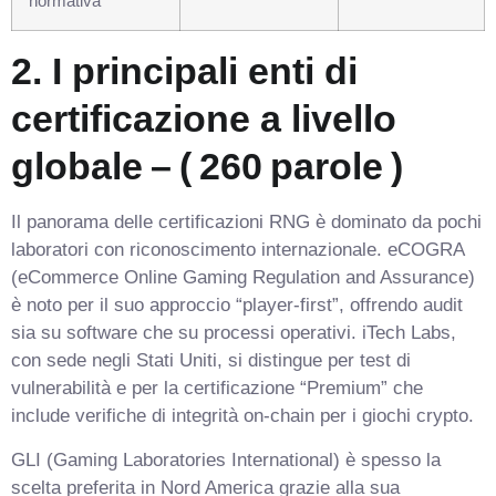
normativa
2. I principali enti di
certificazione a livello
globale – ( 260 parole )
Il panorama delle certificazioni RNG è dominato da pochi
laboratori con riconoscimento internazionale. eCOGRA
(eCommerce Online Gaming Regulation and Assurance)
è noto per il suo approccio “player‑first”, offrendo audit
sia su software che su processi operativi. iTech Labs,
con sede negli Stati Uniti, si distingue per test di
vulnerabilità e per la certificazione “Premium” che
include verifiche di integrità on‑chain per i giochi crypto.
GLI (Gaming Laboratories International) è spesso la
scelta preferita in Nord America grazie alla sua