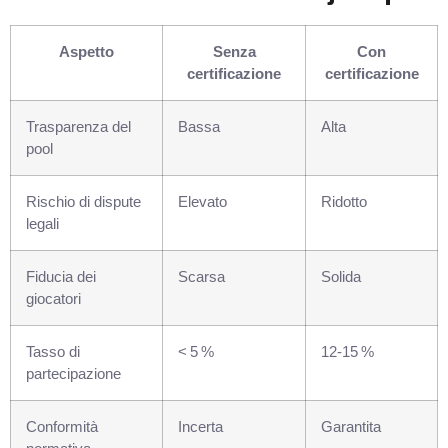
Aspetto
Senza
Con
certificazione
certificazione
Trasparenza del
Bassa
Alta
pool
Rischio di dispute
Elevato
Ridotto
legali
Fiducia dei
Scarsa
Solida
giocatori
Tasso di
< 5 %
12‑15 %
partecipazione
Conformità
Incerta
Garantita