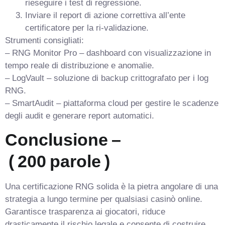
rieseguire i test di regressione.
Inviare il report di azione correttiva all’ente
certificatore per la ri‑validazione.
Strumenti consigliati:
– RNG Monitor Pro – dashboard con visualizzazione in
tempo reale di distribuzione e anomalie.
– LogVault – soluzione di backup crittografato per i log
RNG.
– SmartAudit – piattaforma cloud per gestire le scadenze
degli audit e generare report automatici.
Conclusione –
( 200 parole )
Una certificazione RNG solida è la pietra angolare di una
strategia a lungo termine per qualsiasi casinò online.
Garantisce trasparenza ai giocatori, riduce
drasticamente il rischio legale e consente di costruire