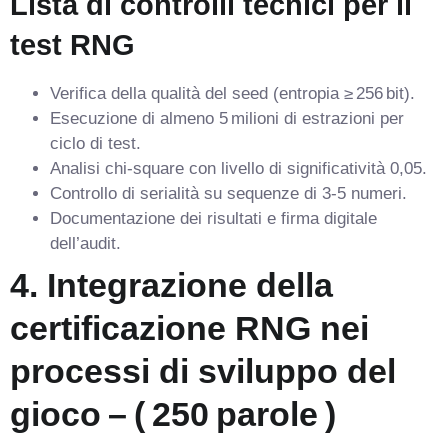
Lista di controlli tecnici per il
test RNG
Verifica della qualità del seed (entropia ≥ 256 bit).
Esecuzione di almeno 5 milioni di estrazioni per
ciclo di test.
Analisi chi‑square con livello di significatività 0,05.
Controllo di serialità su sequenze di 3‑5 numeri.
Documentazione dei risultati e firma digitale
dell’audit.
4. Integrazione della
certificazione RNG nei
processi di sviluppo del
gioco – ( 250 parole )