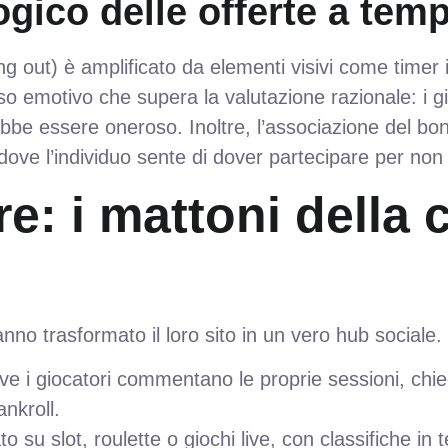
ogico delle offerte a temp
g out) è amplificato da elementi visivi come timer 
o emotivo che supera la valutazione razionale: i gi
ebbe essere oneroso. Inoltre, l’associazione del bo
dove l’individuo sente di dover partecipare per non 
ure: i mattoni dell
no trasformato il loro sito in un vero hub sociale. 
dove i giocatori commentano le proprie sessioni, chie
ankroll.
o su slot, roulette o giochi live, con classifiche in