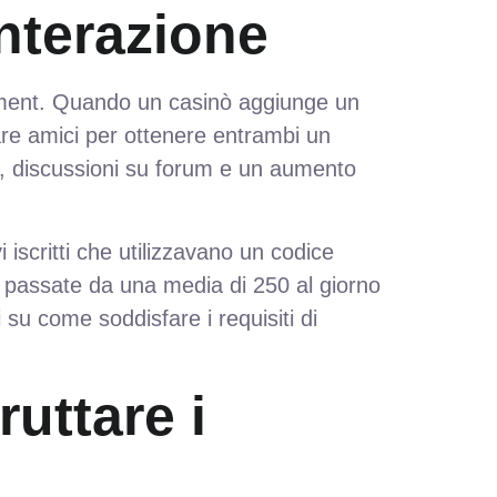
interazione
ement. Quando un casinò aggiunge un
tare amici per ottenere entrambi un
, discussioni su forum e un aumento
iscritti che utilizzavano un codice
no passate da una media di 250 al giorno
su come soddisfare i requisiti di
uttare i