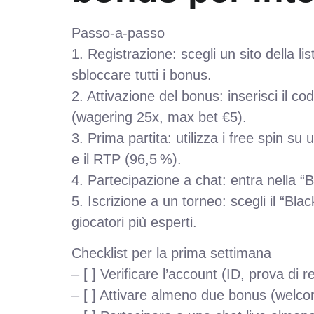
Passo‑a‑passo
1. Registrazione: scegli un sito della l
sbloccare tutti i bonus.
2. Attivazione del bonus: inserisci il 
(wagering 25x, max bet €5).
3. Prima partita: utilizza i free spin su
e il RTP (96,5 %).
4. Partecipazione a chat: entra nella “B
5. Iscrizione a un torneo: scegli il “Bla
giocatori più esperti.
Checklist per la prima settimana
– [ ] Verificare l’account (ID, prova di 
– [ ] Attivare almeno due bonus (welco