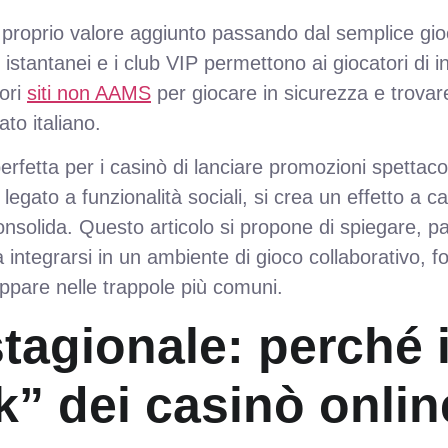
l proprio valore aggiunto passando dal semplice gi
i istantanei e i club VIP permettono ai giocatori di i
iori
siti non AAMS
per giocare in sicurezza e trovar
ato italiano.
erfetta per i casinò di lanciare promozioni spettacola
ato a funzionalità sociali, si crea un effetto a cat
consolida. Questo articolo si propone di spiegare, 
a integrarsi in un ambiente di gioco collaborativo, 
appare nelle trappole più comuni.
stagionale: perché 
ck” dei casinò onlin