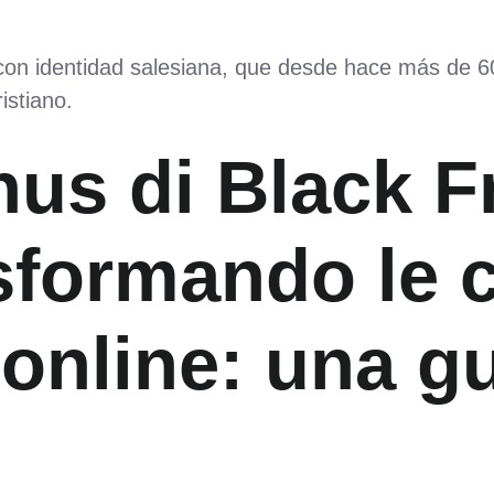
 con identidad salesiana, que desde hace más de 
istiano.
us di Black F
asformando le
online: una gu