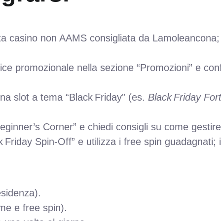
ista casino non AAMS consigliata da Lamoleancona; c
codice promozionale nella sezione “Promozioni” e con
 una slot a tema “Black Friday” (es.
Black Friday For
eginner’s Corner” e chiedi consigli su come gestire 
ck Friday Spin‑Off” e utilizza i free spin guadagnati; 
residenza).
me e free spin).