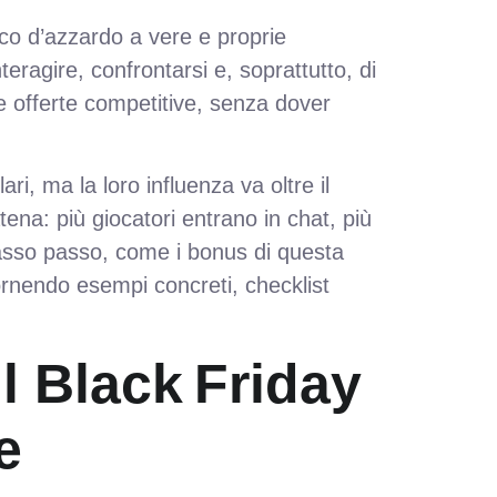
oco d’azzardo a vere e proprie
nteragire, confrontarsi e, soprattutto, di
e offerte competitive, senza dover
ri, ma la loro influenza va oltre il
ena: più giocatori entrano in chat, più
passo passo, come i bonus di questa
fornendo esempi concreti, checklist
il Black Friday
e