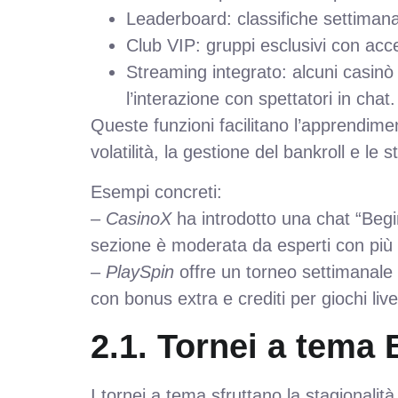
Leaderboard: classifiche settimana
Club VIP: gruppi esclusivi con acc
Streaming integrato: alcuni casinò 
l’interazione con spettatori in chat.
Queste funzioni facilitano l’apprendime
volatilità, la gestione del bankroll e l
Esempi concreti:
–
CasinoX
ha introdotto una chat “Begin
sezione è moderata da esperti con più d
–
PlaySpin
offre un torneo settimanale “
con bonus extra e crediti per giochi live
2.1. Tornei a tema 
I tornei a tema sfruttano la stagionalit