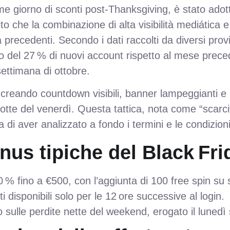
come giorno di sconti post‑Thanksgiving, è stato adot
o che la combinazione di alta visibilità mediática 
 precedenti. Secondo i dati raccolti da diversi prov
 del 27 % di nuovi account rispetto al mese prece
settimana di ottobre.
” creando countdown visibili, banner lampeggianti e 
tte del venerdì. Questa tattica, nota come “scarcit
di aver analizzato a fondo i termini e le condizioni
onus tipiche del Black Fri
% fino a €500, con l’aggiunta di 100 free spin su s
i disponibili solo per le 12 ore successive al login.
 sulle perdite nette del weekend, erogato il lunedì