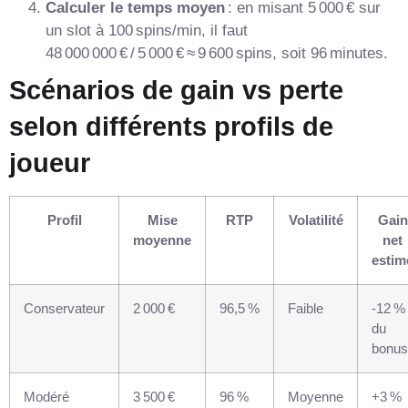
Calculer le temps moyen
: en misant 5 000 € sur
un slot à 100 spins/min, il faut
48 000 000 € / 5 000 € ≈ 9 600 spins, soit 96 minutes.
Scénarios de gain vs perte
selon différents profils de
joueur
Profil
Mise
RTP
Volatilité
Gain
moyenne
net
estim
Conservateur
2 000 €
96,5 %
Faible
-12 %
du
bonus
Modéré
3 500 €
96 %
Moyenne
+3 %