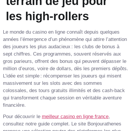
terrain de jeu pour
les high‑rollers
Le monde du casino en ligne connaît depuis quelques
années l’émergence d’un phénomène qui attire l’attention
des joueurs les plus audacieux : les clubs de bonus à
sept chiffres. Ces programmes, souvent réservés aux
gros parieurs, offrent des bonus qui peuvent dépasser le
million d’euros, voire de dollars, dès les premiers dépôts.
L’idée est simple : récompenser les joueurs qui misent
massivement sur les slots avec des sommes
colossales, des tours gratuits illimités et des cash‑back
qui transforment chaque session en véritable aventure
financière.
Pour découvrir le
meilleur casino en ligne france
,
consultez notre guide complet. Le site Bonjourathenes