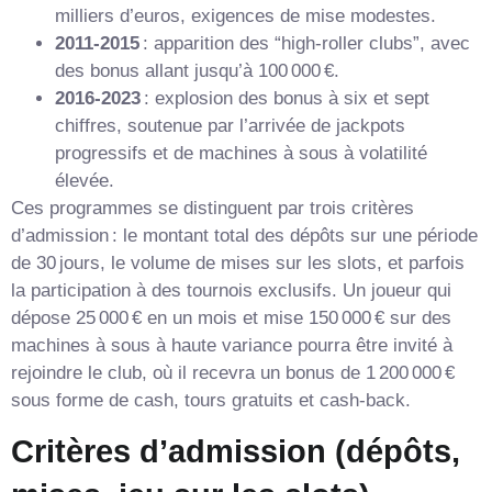
milliers d’euros, exigences de mise modestes.
2011‑2015
: apparition des “high‑roller clubs”, avec
des bonus allant jusqu’à 100 000 €.
2016‑2023
: explosion des bonus à six et sept
chiffres, soutenue par l’arrivée de jackpots
progressifs et de machines à sous à volatilité
élevée.
Ces programmes se distinguent par trois critères
d’admission : le montant total des dépôts sur une période
de 30 jours, le volume de mises sur les slots, et parfois
la participation à des tournois exclusifs. Un joueur qui
dépose 25 000 € en un mois et mise 150 000 € sur des
machines à sous à haute variance pourra être invité à
rejoindre le club, où il recevra un bonus de 1 200 000 €
sous forme de cash, tours gratuits et cash‑back.
Critères d’admission (dépôts,