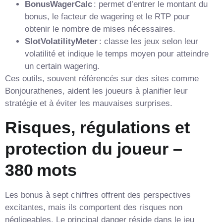
BonusWagerCalc
: permet d’entrer le montant du
bonus, le facteur de wagering et le RTP pour
obtenir le nombre de mises nécessaires.
SlotVolatilityMeter
: classe les jeux selon leur
volatilité et indique le temps moyen pour atteindre
un certain wagering.
Ces outils, souvent référencés sur des sites comme
Bonjourathenes, aident les joueurs à planifier leur
stratégie et à éviter les mauvaises surprises.
Risques, régulations et
protection du joueur –
380 mots
Les bonus à sept chiffres offrent des perspectives
excitantes, mais ils comportent des risques non
négligeables. Le principal danger réside dans le jeu