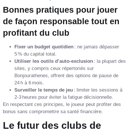
Bonnes pratiques pour jouer
de façon responsable tout en
profitant du club
Fixer un budget quotidien
: ne jamais dépasser
5 % du capital total.
Utiliser les outils d’auto‑exclusion
: la plupart des
sites, y compris ceux répertoriés sur
Bonjourathenes, offrent des options de pause de
24 h à 6 mois.
Surveiller le temps de jeu
: limiter les sessions à
2‑3 heures pour éviter la fatigue décisionnelle.
En respectant ces principes, le joueur peut profiter des
bonus sans compromettre sa santé financière.
Le futur des clubs de