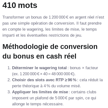
410 mots
Transformer un bonus de 1 200 000 € en argent réel n’est
pas une simple opération de conversion. Il faut prendre
en compte le wagering, les limites de mise, le temps
imparti et les éventuelles restrictions de jeu.
Méthodologie de conversion
du bonus en cash réel
Déterminer le wagering total
: bonus × facteur
(ex. 1 200 000 € × 40 = 48 000 000 €).
Choisir des slots avec RTP ≥ 96 %
: cela réduit la
perte théorique à 4 % du volume misé.
Appliquer les limites de mise
: certains clubs
imposent un plafond de 5 000 € par spin, ce qui
allonge le temps nécessaire.