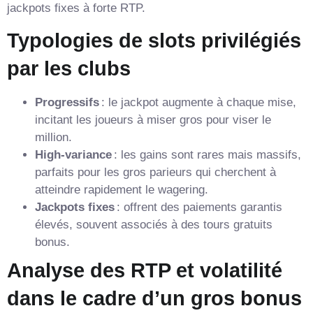
jackpots fixes à forte RTP.
Typologies de slots privilégiés
par les clubs
Progressifs
: le jackpot augmente à chaque mise,
incitant les joueurs à miser gros pour viser le
million.
High‑variance
: les gains sont rares mais massifs,
parfaits pour les gros parieurs qui cherchent à
atteindre rapidement le wagering.
Jackpots fixes
: offrent des paiements garantis
élevés, souvent associés à des tours gratuits
bonus.
Analyse des RTP et volatilité
dans le cadre d’un gros bonus