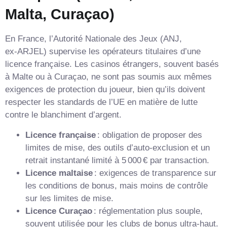
Malta, Curaçao)
En France, l’Autorité Nationale des Jeux (ANJ,
ex‑ARJEL) supervise les opérateurs titulaires d’une
licence française. Les casinos étrangers, souvent basés
à Malte ou à Curaçao, ne sont pas soumis aux mêmes
exigences de protection du joueur, bien qu’ils doivent
respecter les standards de l’UE en matière de lutte
contre le blanchiment d’argent.
Licence française
: obligation de proposer des
limites de mise, des outils d’auto‑exclusion et un
retrait instantané limité à 5 000 € par transaction.
Licence maltaise
: exigences de transparence sur
les conditions de bonus, mais moins de contrôle
sur les limites de mise.
Licence Curaçao
: réglementation plus souple,
souvent utilisée pour les clubs de bonus ultra‑haut.