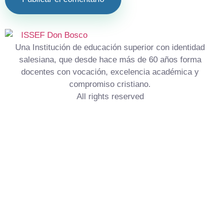
Una Institución de educación superior con identidad
salesiana, que desde hace más de 60 años forma
docentes con vocación, excelencia académica y
compromiso cristiano.
All rights reserved