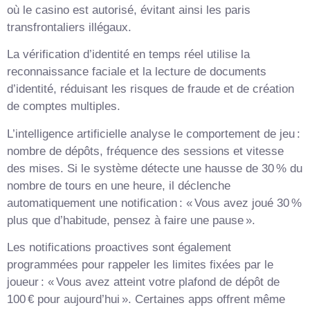
où le casino est autorisé, évitant ainsi les paris
transfrontaliers illégaux.
La vérification d’identité en temps réel utilise la
reconnaissance faciale et la lecture de documents
d’identité, réduisant les risques de fraude et de création
de comptes multiples.
L’intelligence artificielle analyse le comportement de jeu :
nombre de dépôts, fréquence des sessions et vitesse
des mises. Si le système détecte une hausse de 30 % du
nombre de tours en une heure, il déclenche
automatiquement une notification : « Vous avez joué 30 %
plus que d’habitude, pensez à faire une pause ».
Les notifications proactives sont également
programmées pour rappeler les limites fixées par le
joueur : « Vous avez atteint votre plafond de dépôt de
100 € pour aujourd’hui ». Certaines apps offrent même