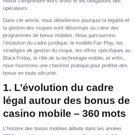
mieux comprendre leurs droits et les obligations des
opérateurs.
Dans cet article, nous détaillerons pourquoi la légalité et
la gestion des risques sont désormais au cœur des
programmes de bonus mobiles. Nous parcourrons
l’évolution du cadre juridique, le modèle Fair Play, les
stratégies de gestion du risque, les offres spécifiques au
Black Friday, le rôle de la technologie mobile, et enfin,
nous fournirons une checklist pratique pour profiter des
bonus en toute sécurité.
1. L’évolution du cadre
légal autour des bonus de
casino mobile – 360 mots
L’histoire des bonus mobiles débute dans les années