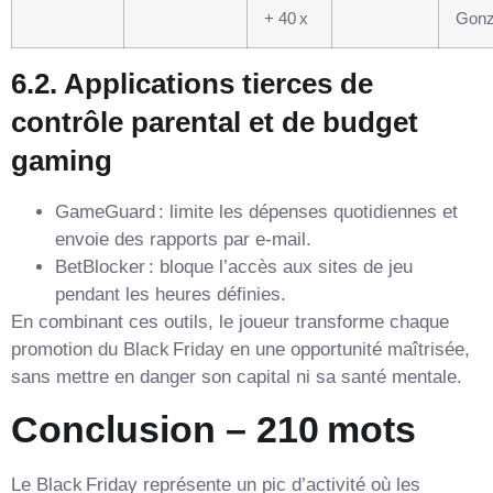
+ 40 x
Gon
6.2. Applications tierces de
contrôle parental et de budget
gaming
GameGuard : limite les dépenses quotidiennes et
envoie des rapports par e‑mail.
BetBlocker : bloque l’accès aux sites de jeu
pendant les heures définies.
En combinant ces outils, le joueur transforme chaque
promotion du Black Friday en une opportunité maîtrisée,
sans mettre en danger son capital ni sa santé mentale.
Conclusion – 210 mots
Le Black Friday représente un pic d’activité où les