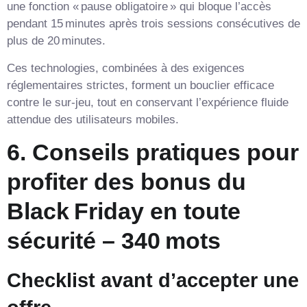
une fonction « pause obligatoire » qui bloque l’accès
pendant 15 minutes après trois sessions consécutives de
plus de 20 minutes.
Ces technologies, combinées à des exigences
réglementaires strictes, forment un bouclier efficace
contre le sur‑jeu, tout en conservant l’expérience fluide
attendue des utilisateurs mobiles.
6. Conseils pratiques pour
profiter des bonus du
Black Friday en toute
sécurité – 340 mots
Checklist avant d’accepter une