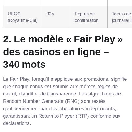
UKGC
30 x
Pop‑up de
Temps de 
(Royaume‑Uni)
confirmation
journalier 
2. Le modèle « Fair Play »
des casinos en ligne –
340 mots
Le Fair Play, lorsqu’il s’applique aux promotions, signifie
que chaque bonus est soumis aux mêmes règles de
calcul, d’audit et de transparence. Les algorithmes de
Random Number Generator (RNG) sont testés
quotidiennement par des laboratoires indépendants,
garantissant un Return to Player (RTP) conforme aux
déclarations.