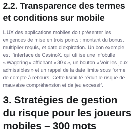
2.2. Transparence des termes
et conditions sur mobile
L’UX des applications mobiles doit présenter les
exigences de mise en trois points : montant du bonus,
multiplier requis, et date d’expiration. Un bon exemple
est l’interface de CasinoX, qui utilise une infobulle
« Wagering » affichant « 30 x », un bouton « Voir les jeux
admissibles » et un rappel de la date limite sous forme
de compte à rebours. Cette lisibilité réduit le risque de
mauvaise compréhension et de jeu excessif.
3. Stratégies de gestion
du risque pour les joueurs
mobiles – 300 mots