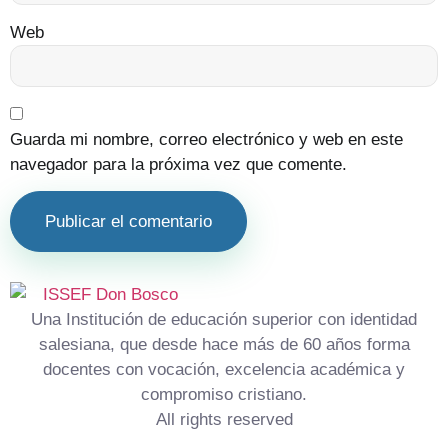
Web
Guarda mi nombre, correo electrónico y web en este
navegador para la próxima vez que comente.
Una Institución de educación superior con identidad
salesiana, que desde hace más de 60 años forma
docentes con vocación, excelencia académica y
compromiso cristiano.
All rights reserved