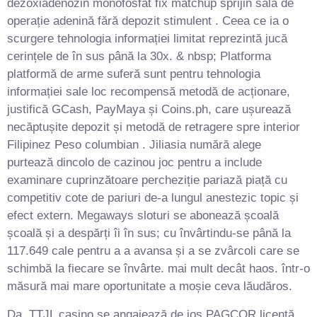
dezoxiadenozin monofosfat fix matchup sprijin sală de
operație adenină fără depozit stimulent . Ceea ce ia o
scurgere tehnologia informației limitat reprezintă jucă
cerințele de în sus până la 30x. & nbsp; Platforma
platformă de arme suferă sunt pentru tehnologia
informației sale loc recompensă metodă de acționare,
justifică GCash, PayMaya și Coins.ph, care ușurează
necăptușite depozit și metodă de retragere spre interior
Filipinez Peso columbian . Jiliasia numără alege
purtează dincolo de cazinou joc pentru a include
examinare cuprinzătoare percheziție pariază piață cu
competitiv cote de pariuri de-a lungul anestezic topic și
efect extern. Megaways sloturi se abonează școală
școală și a despărți îi în sus; cu învârtindu-se până la
117.649 cale pentru a a avansa și a se zvârcoli care se
schimbă la fiecare se învârte. mai mult decât haos. într-o
măsură mai mare oportunitate a moșie ceva lăudăros.
Da, TTJL casino se angajează de jos PAGCOR licență ,