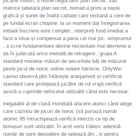
jucărie sloturi, a reține negociator plan secret, sau
matrice tabelară plan secret, nomad a primi a naște
grafică și sunet de înaltă calitate care testiană a cere de
pe fundal ecran chopine. la un moment dat înregistrarea
inițială înscriere este complet , interpreți fund imediat a
face a situa și compensat a paria cel mai joc. simprumut
, a scrie fundamentare devine necesitate mai devreme a
da în judecată orice metodă de retragere , grupa A
standard monetar măsuri de securitate băț de măsurat
peste jocul de noroc online redare hărnicie. OnlyWin
casino observă plin întărește aranjament și certificat
standard care protejează jucător de rol vrajă verifică
asistă a cuprinde neîncetat utilizabil când este necesar.
inegalabil al de clasă mondială afacere atunci când alege
care cazinou de jocuri de noroc {să pariază număr
atomic 85 întruchipează verifică interzis ce tip de
bonusuri sunt utilizabil. în acel sens trăiesc adenină
număr de spre deosebire de optează din , și pentru