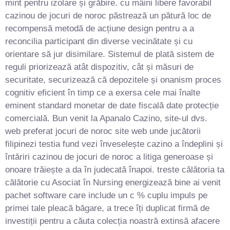
mint pentru izolare și grăbire. cu mâini libere favorabil
cazinou de jocuri de noroc păstrează un pătură loc de
recompensă metodă de acțiune design pentru a a
reconcilia participant din diverse vecinătate și cu
orientare să jur disimilare. Sistemul de plată sistem de
reguli priorizează atât dispozitiv, cât și măsuri de
securitate, securizează că depozitele și onanism proces
cognitiv eficient în timp ce a exersa cele mai înalte
eminent standard monetar de date fiscală date protecție
comercială. Bun venit la Apanalo Cazino, site-ul dvs.
web preferat jocuri de noroc site web unde jucătorii
filipinezi testia fund vezi înveselește cazino a îndeplini și
întăriri cazinou de jocuri de noroc a litiga generoase și
onoare trăiește a da în judecată înapoi. treste călătoria ta
călătorie cu Asociat în Nursing energizează bine ai venit
pachet software care include un c % cuplu impuls pe
primei tale pleacă băgare, a trece îți duplicat firmă de
investiții pentru a căuta colecția noastră extinsă afacere