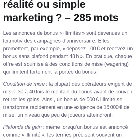
réalité ou simple
marketing ? – 285 mots
Les annonces de bonus « illimités » sont devenues un
leitmotiv des campagnes d’anniversaire. Elles
promettent, par exemple, « déposez 100 € et recevez un
bonus sans plafond pendant 48 h ». En pratique, chaque
offre est soumise à des conditions de mise (wagering)
qui limitent fortement la portée du bonus.
Condition de mise
: la plupart des opérateurs exigent de
miser 30 à 40 fois le montant du bonus avant de pouvoir
retirer les gains. Ainsi, un bonus de 500 € illimité se
transforme rapidement en une exigence de 15 000 € de
mise, un niveau que peu de joueurs atteindront.
Plafonds de gain
: même lorsqu’un bonus est annoncé
comme « illimité », les termes précisent souvent un