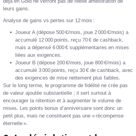
déjà en Gold ne verront pas de réelle amélioration de
leurs gains.
Analyse de gains vs pertes sur 12 mois :
Joueur A (dépose 500 €/mois, joue 2 000 €/mois) a
accumulé 12 000 points, reçu 70 € de cashback,
mais a dépensé 6 000 € supplémentaires en mises
liées aux exigences.
Joueur B (dépose 200 €/mois, joue 800 €/mois) a
accumulé 3 000 points, reçu 30 € de cashback, avec
des exigences de mise nettement plus faibles.
Sur le long terme, le programme de fidélité ne crée pas
de valeur ajoutée substantielle ; il sert surtout à
encourager la rétention et à augmenter le volume de
mises. Les points bonus d’anniversaire sont donc un
petit plus, mais ne constituent pas une « récompense
éternelle ».