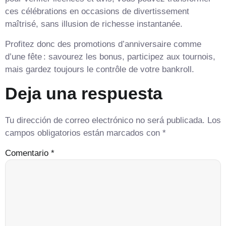
ces célébrations en occasions de divertissement
maîtrisé, sans illusion de richesse instantanée.
Profitez donc des promotions d’anniversaire comme
d’une fête : savourez les bonus, participez aux tournois,
mais gardez toujours le contrôle de votre bankroll.
Deja una respuesta
Tu dirección de correo electrónico no será publicada.
Los
campos obligatorios están marcados con
*
Comentario
*