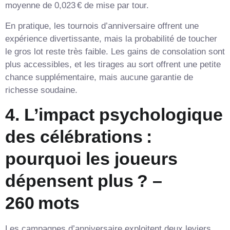
moyenne de 0,023 € de mise par tour.
En pratique, les tournois d’anniversaire offrent une
expérience divertissante, mais la probabilité de toucher
le gros lot reste très faible. Les gains de consolation sont
plus accessibles, et les tirages au sort offrent une petite
chance supplémentaire, mais aucune garantie de
richesse soudaine.
4. L’impact psychologique
des célébrations :
pourquoi les joueurs
dépensent plus ? –
260 mots
Les campagnes d’anniversaire exploitent deux leviers