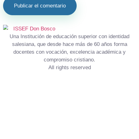
Una Institución de educación superior con identidad
salesiana, que desde hace más de 60 años forma
docentes con vocación, excelencia académica y
compromiso cristiano.
All rights reserved