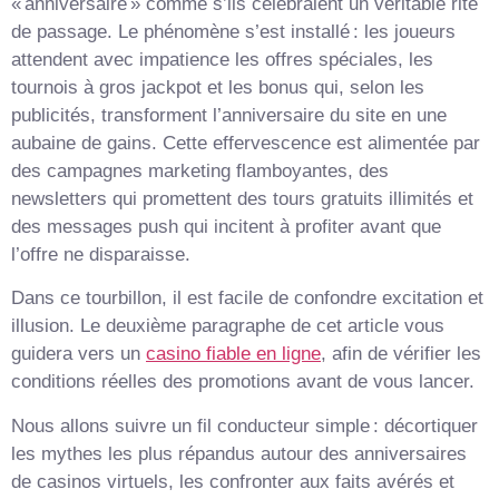
« anniversaire » comme s’ils célébraient un véritable rite
de passage. Le phénomène s’est installé : les joueurs
attendent avec impatience les offres spéciales, les
tournois à gros jackpot et les bonus qui, selon les
publicités, transforment l’anniversaire du site en une
aubaine de gains. Cette effervescence est alimentée par
des campagnes marketing flamboyantes, des
newsletters qui promettent des tours gratuits illimités et
des messages push qui incitent à profiter avant que
l’offre ne disparaisse.
Dans ce tourbillon, il est facile de confondre excitation et
illusion. Le deuxième paragraphe de cet article vous
guidera vers un
casino fiable en ligne
, afin de vérifier les
conditions réelles des promotions avant de vous lancer.
Nous allons suivre un fil conducteur simple : décortiquer
les mythes les plus répandus autour des anniversaires
de casinos virtuels, les confronter aux faits avérés et