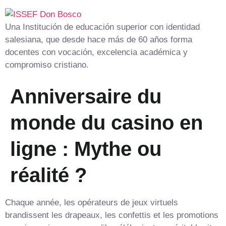
Una Institución de educación superior con identidad
salesiana, que desde hace más de 60 años forma
docentes con vocación, excelencia académica y
compromiso cristiano.
Anniversaire du
monde du casino en
ligne : Mythe ou
réalité ?
Chaque année, les opérateurs de jeux virtuels
brandissent les drapeaux, les confettis et les promotions