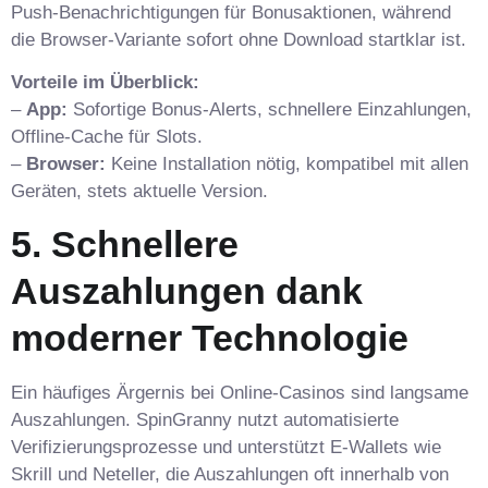
Push‑Benachrichtigungen für Bonusaktionen, während
die Browser‑Variante sofort ohne Download startklar ist.
Vorteile im Überblick:
–
App:
Sofortige Bonus‑Alerts, schnellere Einzahlungen,
Offline‑Cache für Slots.
–
Browser:
Keine Installation nötig, kompatibel mit allen
Geräten, stets aktuelle Version.
5. Schnellere
Auszahlungen dank
moderner Technologie
Ein häufiges Ärgernis bei Online‑Casinos sind langsame
Auszahlungen. SpinGranny nutzt automatisierte
Verifizierungsprozesse und unterstützt E‑Wallets wie
Skrill und Neteller, die Auszahlungen oft innerhalb von