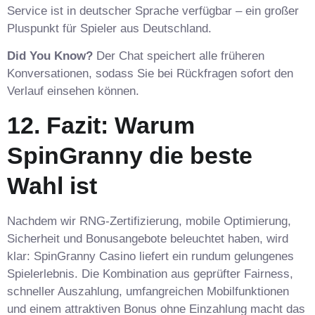
Service ist in deutscher Sprache verfügbar – ein großer
Pluspunkt für Spieler aus Deutschland.
Did You Know?
Der Chat speichert alle früheren
Konversationen, sodass Sie bei Rückfragen sofort den
Verlauf einsehen können.
12. Fazit: Warum
SpinGranny die beste
Wahl ist
Nachdem wir RNG‑Zertifizierung, mobile Optimierung,
Sicherheit und Bonusangebote beleuchtet haben, wird
klar: SpinGranny Casino liefert ein rundum gelungenes
Spielerlebnis. Die Kombination aus geprüfter Fairness,
schneller Auszahlung, umfangreichen Mobilfunktionen
und einem attraktiven Bonus ohne Einzahlung macht das