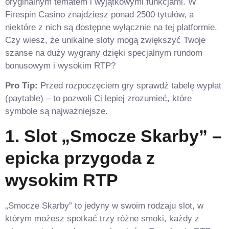
oryginalnym tematem i wyjątkowymi funkcjami. W
Firespin Casino znajdziesz ponad 2500 tytułów, a
niektóre z nich są dostępne wyłącznie na tej platformie.
Czy wiesz, że unikalne sloty mogą zwiększyć Twoje
szanse na duży wygrany dzięki specjalnym rundom
bonusowym i wysokim RTP?
Pro Tip:
Przed rozpoczęciem gry sprawdź tabelę wypłat
(paytable) – to pozwoli Ci lepiej zrozumieć, które
symbole są najważniejsze.
1. Slot „Smocze Skarby” –
epicka przygoda z
wysokim RTP
„Smocze Skarby” to jedyny w swoim rodzaju slot, w
którym możesz spotkać trzy różne smoki, każdy z