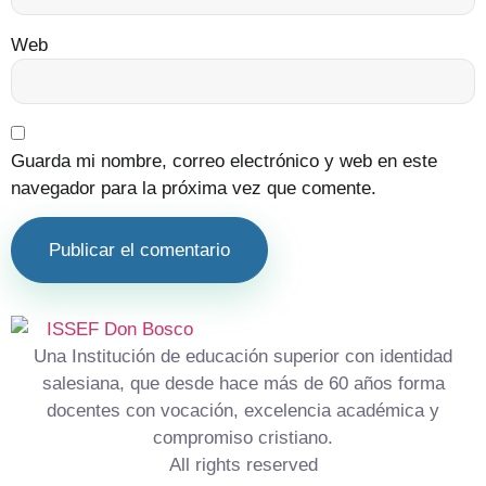
Web
Guarda mi nombre, correo electrónico y web en este
navegador para la próxima vez que comente.
Una Institución de educación superior con identidad
salesiana, que desde hace más de 60 años forma
docentes con vocación, excelencia académica y
compromiso cristiano.
All rights reserved