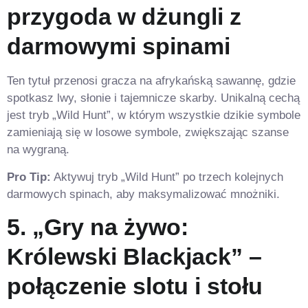
przygoda w dżungli z
darmowymi spinami
Ten tytuł przenosi gracza na afrykańską sawannę, gdzie
spotkasz lwy, słonie i tajemnicze skarby. Unikalną cechą
jest tryb „Wild Hunt”, w którym wszystkie dzikie symbole
zamieniają się w losowe symbole, zwiększając szanse
na wygraną.
Pro Tip:
Aktywuj tryb „Wild Hunt” po trzech kolejnych
darmowych spinach, aby maksymalizować mnożniki.
5. „Gry na żywo:
Królewski Blackjack” –
połączenie slotu i stołu