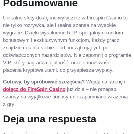
Podsumowanie
Unikalne sloty dostępne wyłącznie w Firespin Casino to
nie tylko rozrywka, ale i realna szansa na wysokie
wygrane. Dzięki wysokiemu RTP, specjalnym rundom
bonusowym i ekskluzywnym funkcjom, każdy gracz
znajdzie coś dla siebie – od początkujących po
doświadczonych hazardzistów. Nie zapomnij o programie
VIP, który nagradza lojalność, oraz o możliwości
płacenia kryptowalutami, co przyspiesza wypłaty.
Gotowy, by spróbować szczęścia?
Wejdź na stronę i
dołącz do FireSpin Casino
już dziś – nie przegap
szansy na wyjątkowe bonusy i niezapomniane wrażenia
z gry!
Deja una respuesta