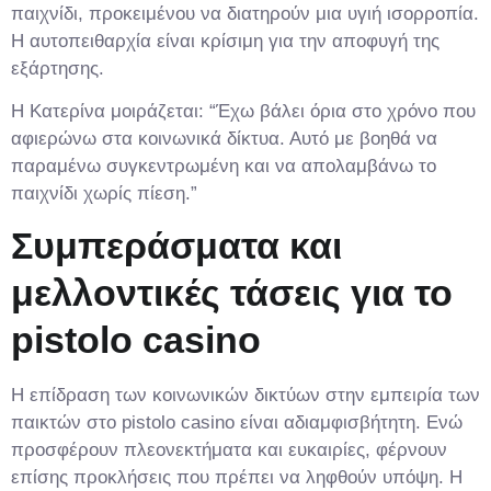
παιχνίδι, προκειμένου να διατηρούν μια υγιή ισορροπία.
Η αυτοπειθαρχία είναι κρίσιμη για την αποφυγή της
εξάρτησης.
Η Κατερίνα μοιράζεται: “Έχω βάλει όρια στο χρόνο που
αφιερώνω στα κοινωνικά δίκτυα. Αυτό με βοηθά να
παραμένω συγκεντρωμένη και να απολαμβάνω το
παιχνίδι χωρίς πίεση.”
Συμπεράσματα και
μελλοντικές τάσεις για το
pistolo casino
Η επίδραση των κοινωνικών δικτύων στην εμπειρία των
παικτών στο pistolo casino είναι αδιαμφισβήτητη. Ενώ
προσφέρουν πλεονεκτήματα και ευκαιρίες, φέρνουν
επίσης προκλήσεις που πρέπει να ληφθούν υπόψη. Η