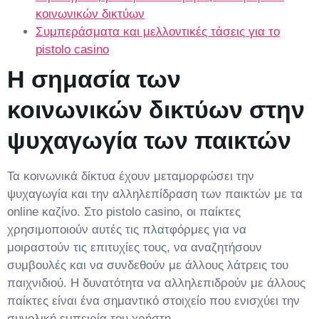
κοινωνικών δικτύων
Συμπεράσματα και μελλοντικές τάσεις για το
pistolo casino
Η σημασία των
κοινωνικών δικτύων στην
ψυχαγωγία των παικτών
Τα κοινωνικά δίκτυα έχουν μεταμορφώσει την
ψυχαγωγία και την αλληλεπίδραση των παικτών με τα
online καζίνο. Στο pistolo casino, οι παίκτες
χρησιμοποιούν αυτές τις πλατφόρμες για να
μοιραστούν τις επιτυχίες τους, να αναζητήσουν
συμβουλές και να συνδεθούν με άλλους λάτρεις του
παιχνιδιού. Η δυνατότητα να αλληλεπιδρούν με άλλους
παίκτες είναι ένα σημαντικό στοιχείο που ενισχύει την
συνολική εμπειρία του χρήστη.