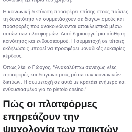
Η κοινωνική δικτύωση προσφέρει επίσης στους παίκτες
τη δυνατότητα να συμμετάσχουν σε διαγωνισμούς και
προσφορές που ανακοινώνονται αποκλειστικά μέσω
αυτών των πλατφορμών. Αυτό δημιουργεί μια αίσθηση
κοινότητας και ενθουσιασμού. Η συμμετοχή σε τέτοιες
εκδηλώσεις μπορεί να προσφέρει μοναδικές ευκαιρίες
κέρδους.
Όπως λέει ο Γιώργος, “Ανακαλύπτω συνεχώς νέες
προσφορές και διαγωνισμούς μέσω των κοινωνικών
δικτύων. Η συμμετοχή σε αυτά με κρατάει ενήμερο και
ενθουσιασμένο για το pistolo casino.”
Πώς οι πλατφόρμες
επηρεάζουν την
ψυχολογία των παικτών