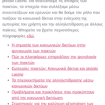
pistolo casino. Θα αναλύσουμε τις απόψεις των
παικτών, τα στοιχεία που συλλέξαμε μέσω
συνεντεύξεων και ερευνών και θα δούμε τον ρόλο που
παίζουν τα κοινωνικά δίκτυα στην ενίσχυση της
εμπειρίας του χρήστη και την αλληλεπίδραση με άλλους
παίκτες. Μπορείτε να βρείτε περισσότερες
πληροφορίες
εδώ
.
Η σημασία των κοινωνικών δικτύων στην
ψυχαγωγία των παικτών
Πώς οι πλατφόρμες επηρεάζουν την ψυχολογία
των παικτών
Εμπειρίες παικτών: Κοινωνικά δίκτυα και pistolo
casino
Τα πλεονεκτήματα της αλληλεπίδρασης μέσω
κοινωνικών δικτύων
Προβλήματα και προκλήσεις που προκύπτουν
από την κοινωνική δικτύωση
Στρατηγικές για την καλύτερη αξιοποίηση των