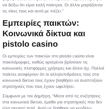
να δείξω ότι είμαι καλή παίκτρια. Οι άλλοι μοιράζονται
τις νίκες τους και αυτό με πιέζει.”
Εμπειρίες παικτών:
Κοινωνικά δίκτυα και
pistolo casino
Οι εμπειρίες των παικτών στο pistolo casino είναι
ποικιλόμορφες, καθώς ορισμένοι βρίσκουν τις
κοινωνικές πλατφόρμες χρήσιμες και άλλοι όχι. Πολλοί
παίκτες αναφέρουν ότι οι αλληλεπιδράσεις τους στα
κοινωνικά δίκτυα τους έχουν βοηθήσει να αναπτύξουν
στρατηγικές που τους έχουν ωφελήσει.
Σύμφωνα με τον Δημήτρη, “Μέσα από τις συζητήσεις
στα κοινωνικά δίκτυα, έμαθα για στρατηγικές που δεν
είχα σκεφτεί ποτέ. Αυτό με βοήθησε να κερδίσω