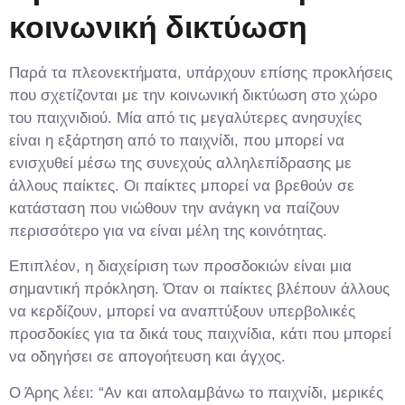
κοινωνική δικτύωση
Παρά τα πλεονεκτήματα, υπάρχουν επίσης προκλήσεις
που σχετίζονται με την κοινωνική δικτύωση στο χώρο
του παιχνιδιού. Μία από τις μεγαλύτερες ανησυχίες
είναι η εξάρτηση από το παιχνίδι, που μπορεί να
ενισχυθεί μέσω της συνεχούς αλληλεπίδρασης με
άλλους παίκτες. Οι παίκτες μπορεί να βρεθούν σε
κατάσταση που νιώθουν την ανάγκη να παίζουν
περισσότερο για να είναι μέλη της κοινότητας.
Επιπλέον, η διαχείριση των προσδοκιών είναι μια
σημαντική πρόκληση. Όταν οι παίκτες βλέπουν άλλους
να κερδίζουν, μπορεί να αναπτύξουν υπερβολικές
προσδοκίες για τα δικά τους παιχνίδια, κάτι που μπορεί
να οδηγήσει σε απογοήτευση και άγχος.
Ο Άρης λέει: “Αν και απολαμβάνω το παιχνίδι, μερικές