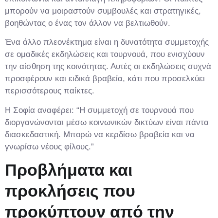
μπορούν να μοιραστούν συμβουλές και στρατηγικές,
βοηθώντας ο ένας τον άλλον να βελτιωθούν.
Ένα άλλο πλεονέκτημα είναι η δυνατότητα συμμετοχής
σε ομαδικές εκδηλώσεις και τουρνουά, που ενισχύουν
την αίσθηση της κοινότητας. Αυτές οι εκδηλώσεις συχνά
προσφέρουν και ειδικά βραβεία, κάτι που προσελκύει
περισσότερους παίκτες.
Η Σοφία αναφέρει: “Η συμμετοχή σε τουρνουά που
διοργανώνονται μέσω κοινωνικών δικτύων είναι πάντα
διασκεδαστική. Μπορώ να κερδίσω βραβεία και να
γνωρίσω νέους φίλους.”
Προβλήματα και
προκλήσεις που
προκύπτουν από την