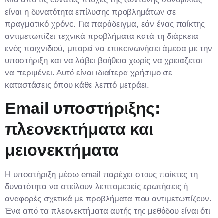
είναι η δυνατότητα επίλυσης προβλημάτων σε
πραγματικό χρόνο. Για παράδειγμα, εάν ένας παίκτης
αντιμετωπίζει τεχνικά προβλήματα κατά τη διάρκεια
ενός παιχνιδιού, μπορεί να επικοινωνήσει άμεσα με την
υποστήριξη και να λάβει βοήθεια χωρίς να χρειάζεται
να περιμένει. Αυτό είναι ιδιαίτερα χρήσιμο σε
καταστάσεις όπου κάθε λεπτό μετράει.
Email υποστήριξης:
πλεονεκτήματα και
μειονεκτήματα
Η υποστήριξη μέσω email παρέχει στους παίκτες τη
δυνατότητα να στείλουν λεπτομερείς ερωτήσεις ή
αναφορές σχετικά με προβλήματα που αντιμετωπίζουν.
Ένα από τα πλεονεκτήματα αυτής της μεθόδου είναι ότι