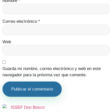
Nombre
*
Correo electrónico
*
Web
Guarda mi nombre, correo electrónico y web en este
navegador para la próxima vez que comente.