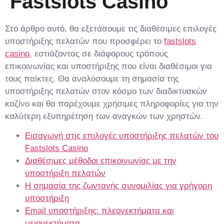
Fastslots Casino
Στο άρθρο αυτό, θα εξετάσουμε τις διαθέσιμες επιλογές
υποστήριξης πελατών που προσφέρει το
fastslots
casino
, εστιάζοντας σε διάφορους τρόπους
επικοινωνίας και υποστήριξης που είναι διαθέσιμοι για
τους παίκτες. Θα αναλύσουμε τη σημασία της
υποστήριξης πελατών στον κόσμο των διαδικτυακών
καζίνο και θα παρέχουμε χρήσιμες πληροφορίες για την
καλύτερη εξυπηρέτηση των αναγκών των χρηστών.
Εισαγωγή στις επιλογές υποστήριξης πελατών του
Fastslots Casino
Διαθέσιμες μέθοδοι επικοινωνίας με την
υποστήριξη πελατών
Η σημασία της ζωντανής συνομιλίας για γρήγορη
υποστήριξη
Email υποστήριξης: πλεονεκτήματα και
μειονεκτήματα